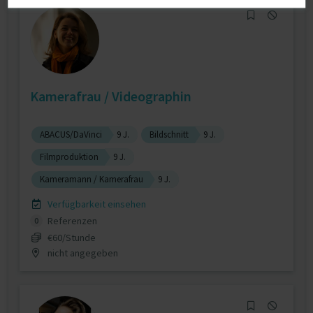
Kamerafrau / Videographin
ABACUS/DaVinci
9 J.
Bildschnitt
9 J.
Filmproduktion
9 J.
Kameramann / Kamerafrau
9 J.
Verfügbarkeit einsehen
Referenzen
0
€60/Stunde
nicht angegeben