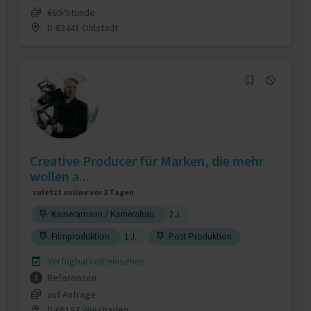
€69/Stunde
D-82441 Ohlstadt
Creative Producer für Marken, die mehr
wollen a...
zuletzt online vor 2 Tagen
Kameramann / Kamerafrau
2 J.
Filmproduktion
1 J.
Post-Produktion
Verfügbarkeit einsehen
Referenzen
3
auf Anfrage
D-65187 Wiesbaden