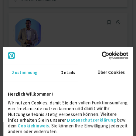
AI Governance, Transformation, GRC &
BPM
Zustimmung
Details
Über Cookies
Auditor
16 J.
Corporate Governance
16 J.
Externes Controlling
16 J.
Herzlich Willkommen!
Prozessmanagement
16 J.
Wir nutzen Cookies, damit Sie den vollen Funktionsumfang
von freelance.de nutzen können und damit wir Ihr
Verfügbarkeit einsehen
Nutzungserlebnis stetig verbessern können. Weitere
Referenzen
0
Infos erhalten Sie in unserer
Datenschutzerklärung
bzw.
dem
Cookiehinweis
auf Anfrage
. Sie können Ihre Einwilligung jederzeit
ändern oder widerrufen.
CH-8158 Regensberg