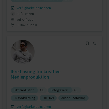
Verfügbarkeit einsehen
Referenzen
0
auf Anfrage
D-10437 Berlin
Ihre Lösung für kreative
Medienproduktion
Filmproduktion
4 J.
Fotografieren
4 J.
3D Modellierung
3DESIGN
Adobe Photoshop
Verfügbarkeit einsehen