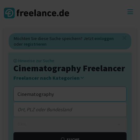
Toggl
menu
Möchten Sie diese Suche speichern? Jetzt
einloggen
oder
registrieren
Hinweise zur Suche
Cinematography Freelancer
Freelancer nach Kategorien
0 km
SUCHE