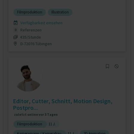
Filmproduktion
Illustration
Verfügbarkeit einsehen
Referenzen
0
€35/Stunde
D-72076 Tübingen
Editor, Cutter, Schnitt, Motion Design,
Postpro...
zuletzt online vor 3 Tagen
Filmproduktion
11 J.
Kameramann / Kamerafrau
11 J.
2D Animation