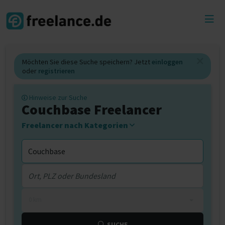
Toggl
menu
Möchten Sie diese Suche speichern? Jetzt
einloggen
oder
registrieren
Hinweise zur Suche
Couchbase Freelancer
Freelancer nach Kategorien
0 km
SUCHE