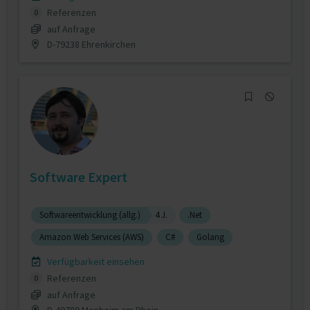
Referenzen
0
auf Anfrage
D-79238 Ehrenkirchen
Software Expert
Softwareentwicklung (allg.)
4 J.
.Net
Amazon Web Services (AWS)
C#
Golang
Verfügbarkeit einsehen
Referenzen
0
auf Anfrage
D-40789 Monheim am Rhein