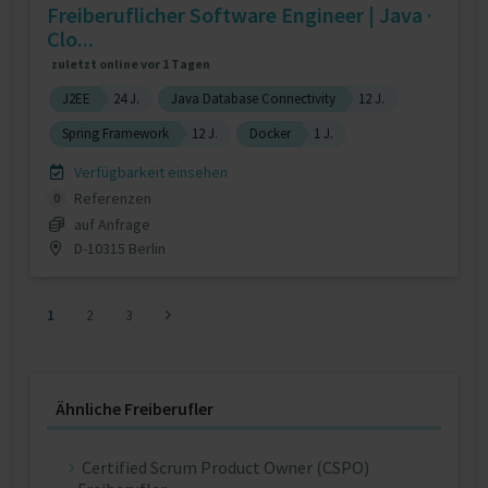
Freiberuflicher Software Engineer | Java ·
Clo...
zuletzt online vor 1 Tagen
J2EE
24 J.
Java Database Connectivity
12 J.
Spring Framework
12 J.
Docker
1 J.
Verfügbarkeit einsehen
Referenzen
0
auf Anfrage
D-10315 Berlin
1
2
3
Ähnliche Freiberufler
Certified Scrum Product Owner (CSPO)