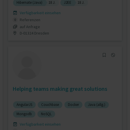
Hibernate (Java)
18 J.
J2EE
18 J.
Verfügbarkeit einsehen
Referenzen
0
auf Anfrage
D-01324 Dresden
Helping teams making great solutions
AngularJS
Couchbase
Docker
Java (allg.)
Mongodb
NoSQL
Verfügbarkeit einsehen