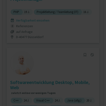
PHP
19 J.
Projektleitung / Teamleitung (IT)
16 J.
Verfügbarkeit einsehen
Referenzen
0
auf Anfrage
D-40477 Düsseldorf
Softwareentwicklung Desktop, Mobile,
Web
zuletzt online vor wenigen Tagen
C++
24 J.
Visual C++
24 J.
Java (allg.)
20 J.