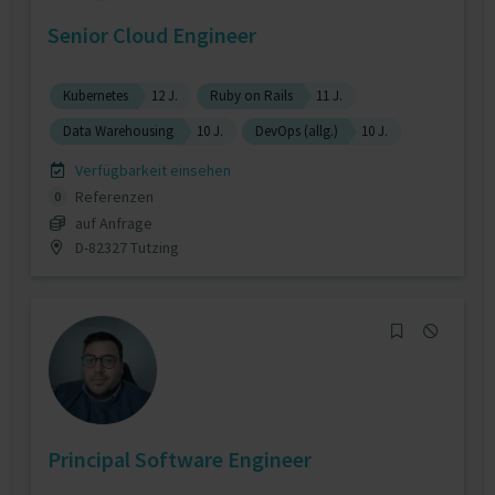
Senior Cloud Engineer
Kubernetes
12 J.
Ruby on Rails
11 J.
Data Warehousing
10 J.
DevOps (allg.)
10 J.
Verfügbarkeit einsehen
Referenzen
0
auf Anfrage
D-82327 Tutzing
Principal Software Engineer