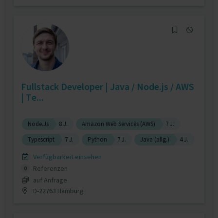
Fullstack Developer | Java / Node.js / AWS
| Te...
Node.Js
8 J.
Amazon Web Services (AWS)
7 J.
Typescript
7 J.
Python
7 J.
Java (allg.)
4 J.
Verfügbarkeit einsehen
Referenzen
0
auf Anfrage
D-22763 Hamburg