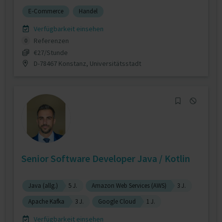
E-Commerce
Handel
Verfügbarkeit einsehen
Referenzen
0
€27/Stunde
D-78467 Konstanz, Universitätsstadt
Senior Software Developer Java / Kotlin
Java (allg.)
5 J.
Amazon Web Services (AWS)
3 J.
Apache Kafka
3 J.
Google Cloud
1 J.
Verfügbarkeit einsehen