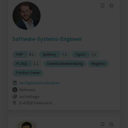
Software-Systems-Engineer
PHP
8 J.
Symfony
7 J.
Typo3
7 J.
PL/SQL
1 J.
Datenbankentwicklung
Magento
Product Owner
Verfügbarkeit einsehen
Referenz
1
auf Anfrage
D-47918 Tönisvorst