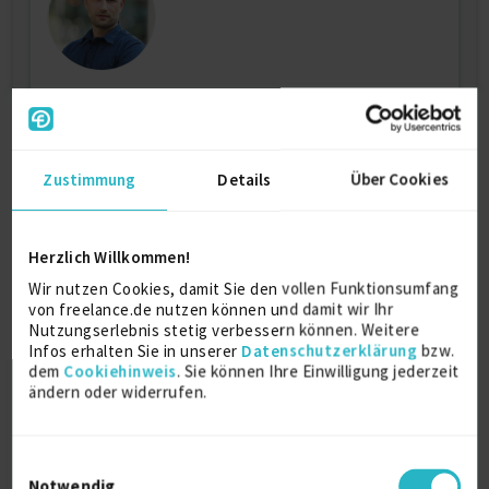
Webentwickler
zuletzt online vor wenigen Tagen
Typo3
4 J.
Symfony
4 J.
Testen
4 J.
Zustimmung
Details
Über Cookies
PHP
4 J.
Software Architecture
4 J.
Dart
Flutter
Herzlich Willkommen!
Verfügbarkeit einsehen
Wir nutzen Cookies, damit Sie den vollen Funktionsumfang
Referenzen
0
von freelance.de nutzen können und damit wir Ihr
€85/Stunde
Nutzungserlebnis stetig verbessern können. Weitere
D-28844 Weyhe bei Bremen
Infos erhalten Sie in unserer
Datenschutzerklärung
bzw.
dem
Cookiehinweis
. Sie können Ihre Einwilligung jederzeit
ändern oder widerrufen.
Einwilligungsauswahl
Notwendig