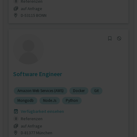
Referenzen
0
auf Anfrage
D-53115 BONN
Software Engineer
Amazon Web Services (AWS)
Docker
Git
Mongodb
Node.Js
Python
Verfügbarkeit einsehen
Referenzen
0
auf Anfrage
D-81377 München