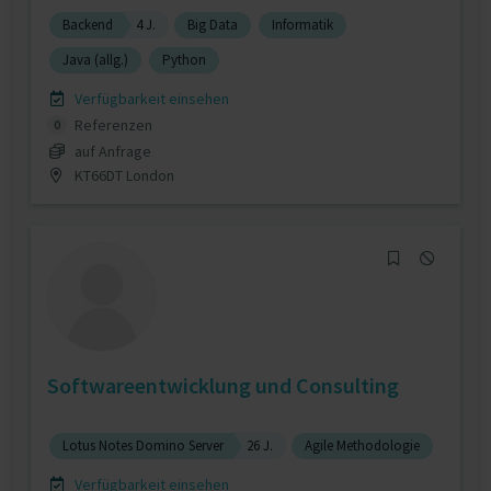
Backend
4 J.
Big Data
Informatik
Java (allg.)
Python
Verfügbarkeit einsehen
Referenzen
0
auf Anfrage
KT66DT London
Softwareentwicklung und Consulting
Lotus Notes Domino Server
26 J.
Agile Methodologie
Verfügbarkeit einsehen