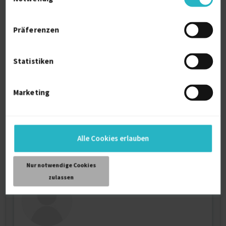
Präferenzen
Senior frontend developer
Git
3 J.
Angular
2 J.
Statistiken
CSS (Cascading Style Sheet)
2 J.
HTML5
2 J.
Marketing
JavaScript
2 J.
Typescript
2 J.
Verfügbarkeit einsehen
Referenzen
0
auf Anfrage
Alle Cookies erlauben
D-85238 Petershausen
Nur notwendige Cookies
zulassen