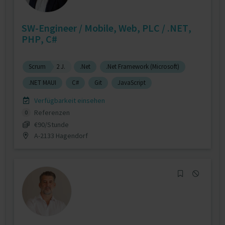
SW-Engineer / Mobile, Web, PLC / .NET,
PHP, C#
Scrum
2 J.
.Net
.Net Framework (Microsoft)
.NET MAUI
C#
Git
JavaScript
Verfügbarkeit einsehen
Referenzen
0
€90/Stunde
A-2133 Hagendorf