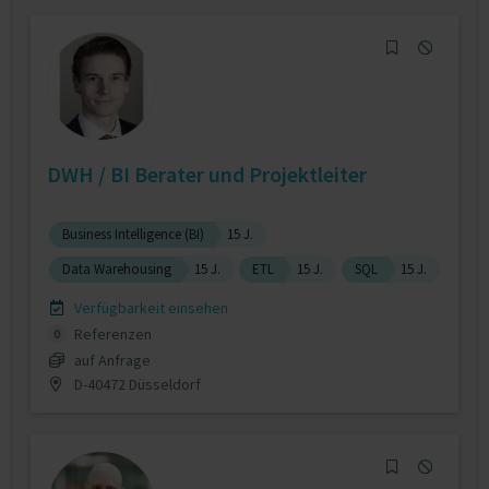
DWH / BI Berater und Projektleiter
Business Intelligence (BI)
15 J.
Data Warehousing
15 J.
ETL
15 J.
SQL
15 J.
Verfügbarkeit einsehen
Referenzen
0
auf Anfrage
D-40472 Düsseldorf