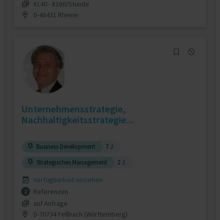
€140 - €160/Stunde
D-48431 Rheine
Unternehmensstrategie,
Nachhaltigkeitsstrategie...
Business Development
7 J.
Strategisches Management
2 J.
Verfügbarkeit einsehen
Referenzen
2
auf Anfrage
D-70734 Fellbach (Württemberg)