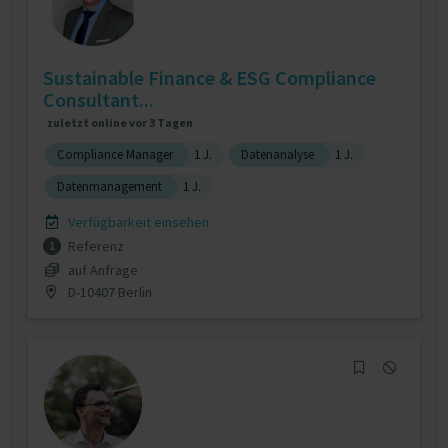
Sustainable Finance & ESG Compliance
Consultant...
zuletzt online vor 3 Tagen
Compliance Manager
1 J.
Datenanalyse
1 J.
Datenmanagement
1 J.
Verfügbarkeit einsehen
Referenz
1
auf Anfrage
D-10407 Berlin