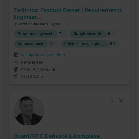
Technical Product Owner | Requirements
Engineer...
zuletzt online vor 1 Tagen
Projektmanagement
7 J.
Google Adwords
6 J.
Kooperationen
6 J.
Unternehmensberatung
5 J.
Verfügbarkeit einsehen
Referenzen
0
€100 - €120/Stunde
03730 Xabìa
Quant/OTC Derivate & komplexe