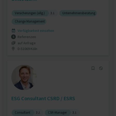
Versicherungen (allg.)
3 J.
Unternehmensberatung
Change Management
Verfügbarkeit einsehen
Referenzen
5
auf Anfrage
D-51069 Köln
ESG Consultant CSRD / ESRS
Consultant
3 J.
CSR-Manager
3 J.