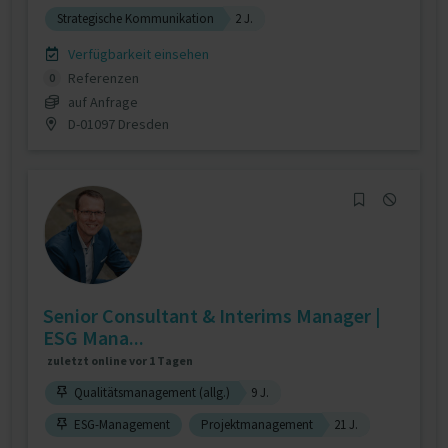
Strategische Kommunikation
2 J.
Verfügbarkeit einsehen
Referenzen
0
auf Anfrage
D-01097 Dresden
Senior Consultant & Interims Manager |
ESG Mana...
zuletzt online vor 1 Tagen
Qualitätsmanagement (allg.)
9 J.
ESG-Management
Projektmanagement
21 J.