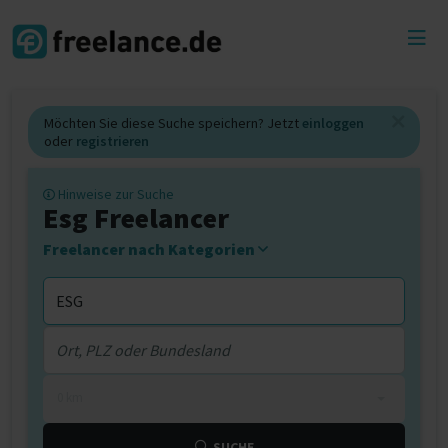
Toggl
menu
Möchten Sie diese Suche speichern? Jetzt
einloggen
oder
registrieren
Hinweise zur Suche
Esg Freelancer
Freelancer nach Kategorien
0 km
SUCHE