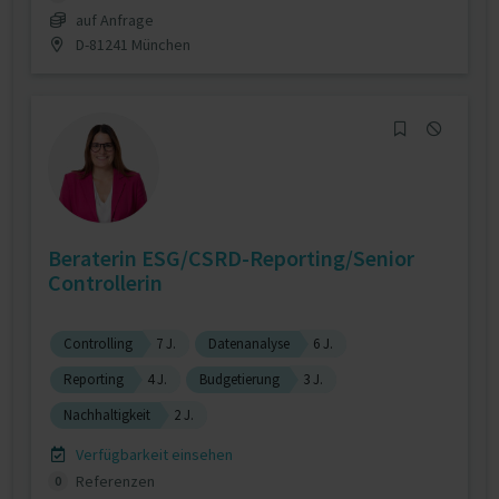
auf Anfrage
D-81241 München
Beraterin ESG/CSRD-Reporting/Senior
Controllerin
Controlling
7 J.
Datenanalyse
6 J.
Reporting
4 J.
Budgetierung
3 J.
Nachhaltigkeit
2 J.
Verfügbarkeit einsehen
Referenzen
0