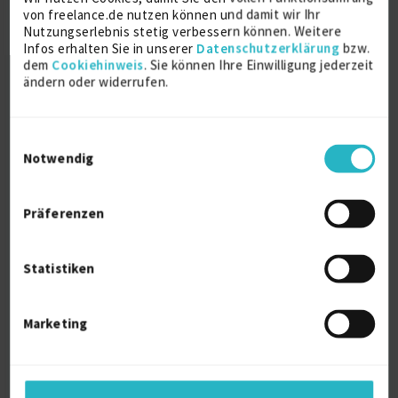
zuletzt online vor wenigen Tagen
von freelance.de nutzen können und damit wir Ihr
Nutzungserlebnis stetig verbessern können. Weitere
Nachhaltigkeit
3 J.
Administrativer Projektmitarbeiter
Infos erhalten Sie in unserer
Datenschutzerklärung
bzw.
Verfügbarkeit einsehen
dem
Cookiehinweis
. Sie können Ihre Einwilligung jederzeit
ändern oder widerrufen.
Referenzen
0
€130/Stunde
D-40625 Düsseldorf
Einwilligungsauswahl
Notwendig
Präferenzen
Statistiken
ESG Consultant - Sustainable Finance and
Real E...
Marketing
Analyse der Markt- / Wettbewerbsposition
1 J.
Datenanalyse
1 J.