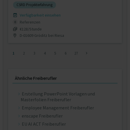
CSRD Projekterfahrung
Verfügbarkeit einsehen
Referenzen
0
€128/Stunde
D-01609 Gröditz bei Riesa
1
2
3
4
5
6
27
Ähnliche Freiberufler
Erstellung PowerPoint Vorlagen und
Masterfolien Freiberufler
Employee Management Freiberufler
enscape Freiberufler
EU AI ACT Freiberufler