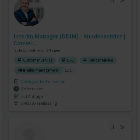
Interim Manager (DDIM) | Kundenservice |
Conver...
zuletzt online vor 3 Tagen
Customer Service
ESG
Kundenservice
After sales management
12 J.
Verfügbarkeit einsehen
Referenzen
4
auf Anfrage
D-83395 Freilassing