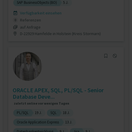
SAP BusinessObjects (BO)
5 J.
Verfügbarkeit einsehen
Referenzen
0
auf Anfrage
D-22929 Hamfelde in Holstein (Kreis Stormarn)
ORACLE APEX, SQL, PL/SQL - Senior
Database Deve...
zuletzt online vor wenigen Tagen
PL/SQL
19 J.
SQL
18 J.
Oracle Application Express
13 J.
Datenbankentwicklung
9 J.
Jira
9 J.