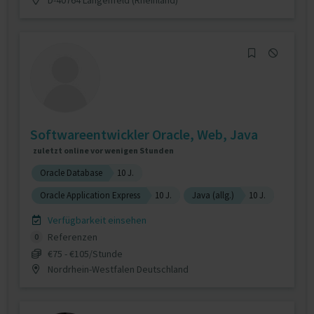
Softwareentwickler Oracle, Web, Java
zuletzt online vor wenigen Stunden
Oracle Database
10 J.
Oracle Application Express
10 J.
Java (allg.)
10 J.
Verfügbarkeit einsehen
Referenzen
0
€75 - €105/Stunde
Nordrhein-Westfalen Deutschland