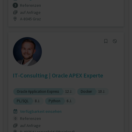
Referenzen
3
auf Anfrage
A-8045 Graz
IT-Consulting | Oracle APEX Experte
Oracle Application Express
12 J.
Docker
10 J.
PL/SQL
8 J.
Python
6 J.
Verfügbarkeit einsehen
Referenzen
0
auf Anfrage
D-40764 Langenfeld (Rheinland)