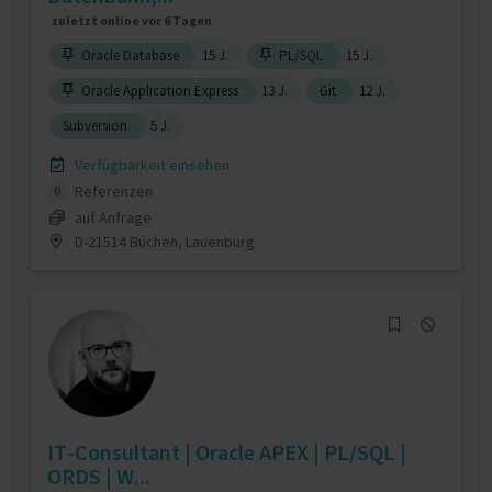
zuletzt online vor 6 Tagen
Oracle Database
15 J.
PL/SQL
15 J.
Oracle Application Express
13 J.
Git
12 J.
Subversion
5 J.
Verfügbarkeit einsehen
Referenzen
0
auf Anfrage
D-21514 Büchen, Lauenburg
IT-Consultant | Oracle APEX | PL/SQL |
ORDS | W...