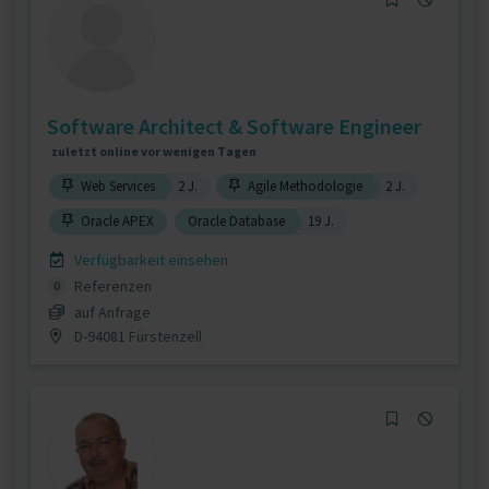
Software Architect & Software Engineer
zuletzt online vor wenigen Tagen
Web Services
2 J.
Agile Methodologie
2 J.
Oracle APEX
Oracle Database
19 J.
Verfügbarkeit einsehen
Referenzen
0
auf Anfrage
D-94081 Fürstenzell