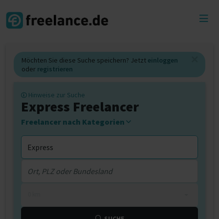
Toggl
menu
Möchten Sie diese Suche speichern? Jetzt
einloggen
oder
registrieren
Hinweise zur Suche
Express Freelancer
Freelancer nach Kategorien
0 km
SUCHE