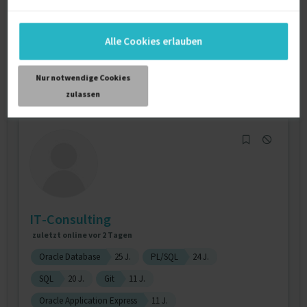
Oracle-Anwendungen
13 J.
PL/SQL
13 J.
Verfügbarkeit einsehen
Alle Cookies erlauben
Referenzen
0
€95 - €110/Stunde
Nur notwendige Cookies
D-21337 Lüneburg
zulassen
IT-Consulting
zuletzt online vor 2 Tagen
Oracle Database
25 J.
PL/SQL
24 J.
SQL
20 J.
Git
11 J.
Oracle Application Express
11 J.