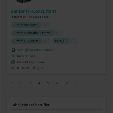
Senior IT-Consultant
zuletzt online vor 1 Tagen
Oracle Database
12 J.
Oracle Application Express
6 J.
Oracle E-Business
6 J.
PL/SQL
6 J.
Verfügbarkeit einsehen
Referenzen
0
€90 - €120/Stunde
D-76275 Ettlingen
1
2
3
4
5
6
63
Ähnliche Freiberufler