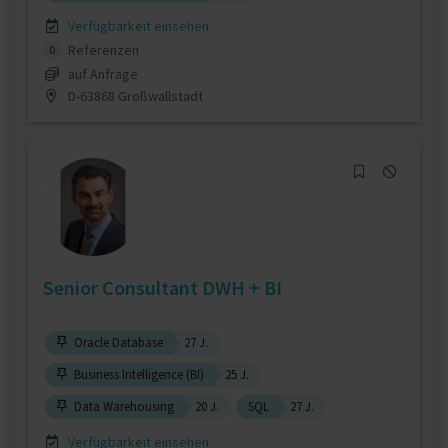
Verfügbarkeit einsehen
Referenzen
0
auf Anfrage
D-63868 Großwallstadt
Senior Consultant DWH + BI
Oracle Database
27 J.
Business Intelligence (BI)
25 J.
Data Warehousing
20 J.
SQL
27 J.
Verfügbarkeit einsehen