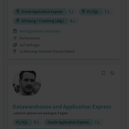
Oracle Application Express
7 J.
PL/SQL
7 J.
Schulung / Coaching (allg.)
3 J.
Verfügbarkeit einsehen
Referenzen
0
auf Anfrage
Schleswig-Holstein Deutschland
Datawarehouse und Application Express
zuletzt online vor wenigen Tagen
PL/SQL
9 J.
Oracle Application Express
7 J.