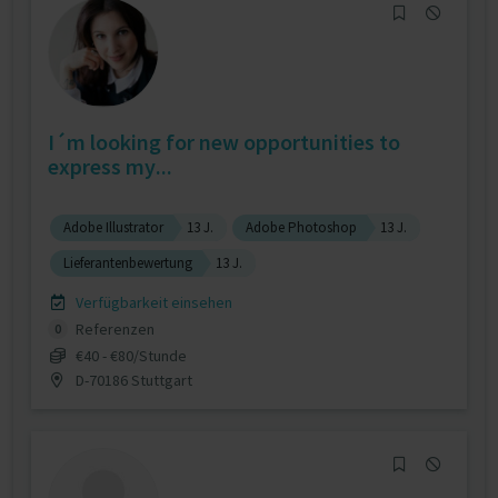
I´m looking for new opportunities to
express my...
Adobe Illustrator
13 J.
Adobe Photoshop
13 J.
Lieferantenbewertung
13 J.
Verfügbarkeit einsehen
Referenzen
0
€40 - €80/Stunde
D-70186 Stuttgart