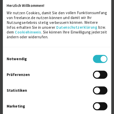
Herzlich Willkommen!
Full-Stack
Graphql
Mongodb
Node.Js
Wir nutzen Cookies, damit Sie den vollen Funktionsumfang
Projekteinkauf
Projektmanagement
von freelance.de nutzen können und damit wir Ihr
Nutzungserlebnis stetig verbessern können. Weitere
Verfügbarkeit einsehen
Infos erhalten Sie in unserer
Datenschutzerklärung
bzw.
Referenzen
0
dem
Cookiehinweis
. Sie können Ihre Einwilligung jederzeit
ändern oder widerrufen.
€30 - €60/Stunde
D-72622 Nürtingen
Einwilligungsauswahl
Notwendig
Präferenzen
Statistiken
Oracle Datenbank Modellierung und
Entwicklung, ...
Marketing
Oracle Application Express
13 J.