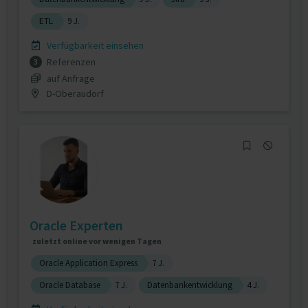
ETL
9 J.
Verfügbarkeit einsehen
Referenzen
3
auf Anfrage
D-Oberaudorf
Oracle Experten
zuletzt online vor wenigen Tagen
Oracle Application Express
7 J.
Oracle Database
7 J.
Datenbankentwicklung
4 J.