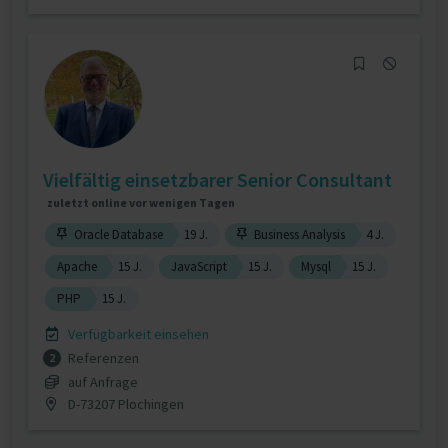
Vielfältig einsetzbarer Senior Consultant
zuletzt online vor wenigen Tagen
Oracle Database
19 J.
Business Analysis
4 J.
Apache
15 J.
JavaScript
15 J.
Mysql
15 J.
PHP
15 J.
Verfügbarkeit einsehen
Referenzen
2
auf Anfrage
D-73207 Plochingen