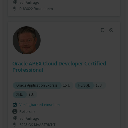
auf Anfrage
D-83022 Rosenheim
Oracle APEX Cloud Developer Certified
Professional
Oracle Application Express
15 J.
PL/SQL
15 J.
XML
9 J.
Verfügbarkeit einsehen
Referenz
1
auf Anfrage
6225 GK MAASTRICHT