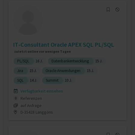
IT-Consultant Oracle APEX SQL PL/SQL
zuletzt online vor wenigen Tagen
PL/SQL
16 J.
Datenbankentwicklung
15 J.
Jira
15 J.
Oracle-Anwendungen
15 J.
SQL
14 J.
Summit
10 J.
Verfügbarkeit einsehen
Referenzen
0
auf Anfrage
D-35428 Langgöns