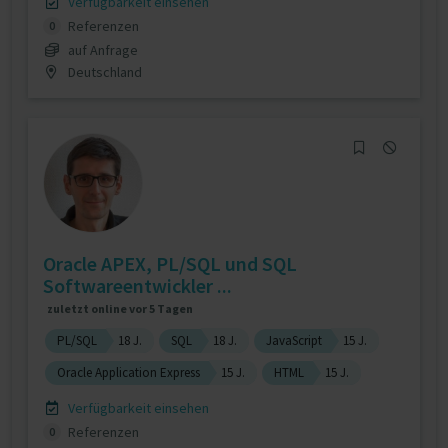
Verfügbarkeit einsehen
Referenzen
0
auf Anfrage
Deutschland
Oracle APEX, PL/SQL und SQL
Softwareentwickler ...
zuletzt online vor 5 Tagen
PL/SQL
18 J.
SQL
18 J.
JavaScript
15 J.
Oracle Application Express
15 J.
HTML
15 J.
Verfügbarkeit einsehen
Referenzen
0