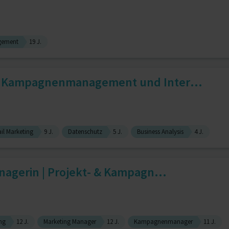
gement
19 J.
 Kampagnenmanagement und Inter...
il Marketing
9 J.
Datenschutz
5 J.
Business Analysis
4 J.
nagerin | Projekt- & Kampagn...
ng
12 J.
Marketing Manager
12 J.
Kampagnenmanager
11 J.