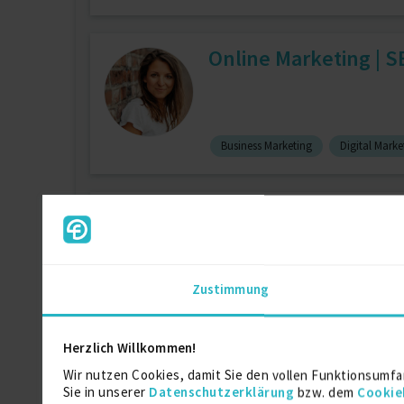
Online Marketing |
Business Marketing
Digital Marke
Datengetriebene Mar
zuletzt online vor wenigen Tagen
Direkt Marketing
7 J.
Data Min
Zustimmung
E-Commerce
4 J.
Herzlich Willkommen!
Online-Marketing-Spez
Wir nutzen Cookies, damit Sie den vollen Funktionsumfa
Sie in unserer
Datenschutzerklärung
bzw. dem
Cookie
zuletzt online vor wenigen Tagen