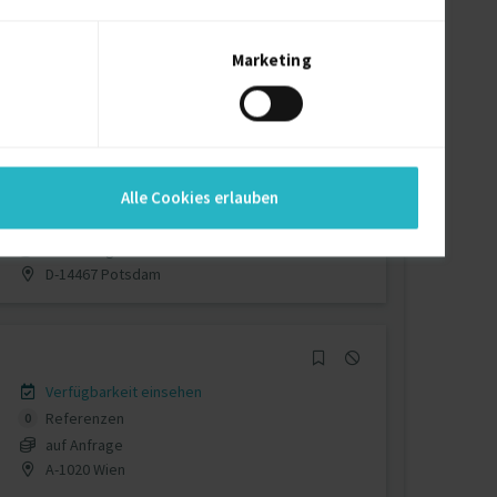
Verfügbarkeit einsehen
Referenzen
0
€40 - €70/Stunde
Marketing
D-20251 Hamburg
Verfügbarkeit einsehen
Alle Cookies erlauben
Referenzen
0
auf Anfrage
D-14467 Potsdam
Verfügbarkeit einsehen
Referenzen
0
auf Anfrage
A-1020 Wien