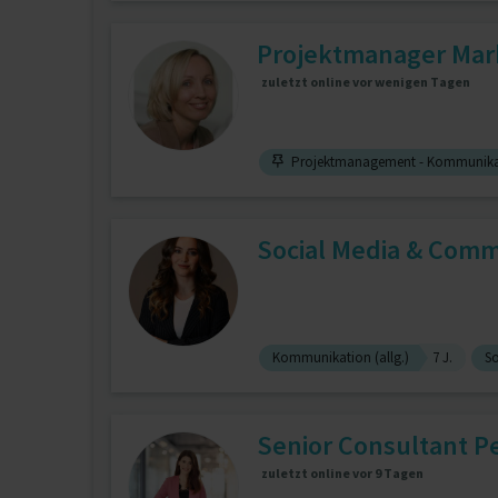
Projektmanager Mark
zuletzt online vor wenigen Tagen
Projektmanagement - Kommunika
Social Media & Comm
Kommunikation (allg.)
7 J.
So
Senior Consultant P
zuletzt online vor 9 Tagen