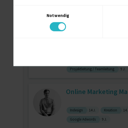
Einwilligungsauswahl
Notwendig
Content Marketing
E-Commerce
Projektleitung; Pro
Projektleitung / Teamleitung
9 J.
Online Marketing M
Indesign
14 J.
Kreation
14 
Google Adwords
9 J.