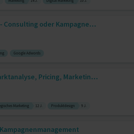
Marketing
14 J.
Digital Marketing
10 J.
 - Consulting oder Kampagne...
ing
Google Adwords
ktanalyse, Pricing, Marketin...
egisches Marketing
12 J.
Produktdesign
9 J.
b, Kampagnenmanagement