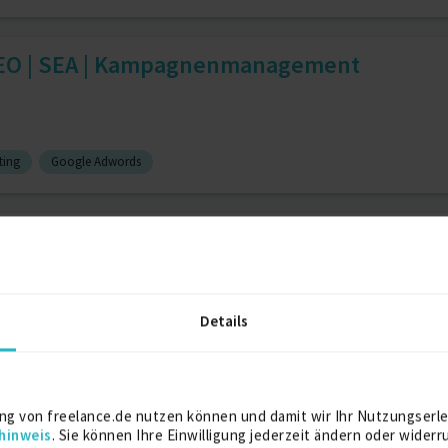
 SEO | SEA | Kampagnenmanagement
ting
Google Adwords
ketingberatung und -Automati...
ing
6 J.
Data Science
4 J.
Datenschutz
4 J.
Details
ialistin | Social Media, K...
ng von freelance.de nutzen können und damit wir Ihr Nutzungserle
hinweis
. Sie können Ihre Einwilligung jederzeit ändern oder widerr