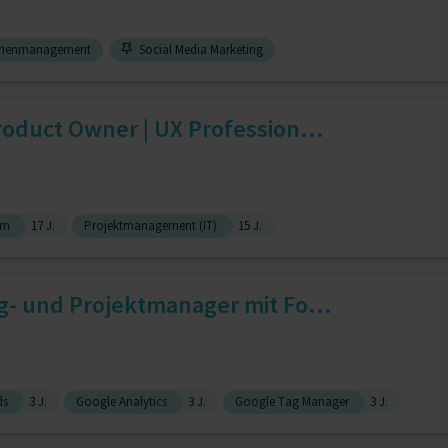
nenmanagement
Social Media Marketing
oduct Owner | UX Profession...
um
17 J.
Projektmanagement (IT)
15 J.
g- und Projektmanager mit Fo...
ds
3 J.
Google Analytics
3 J.
Google Tag Manager
3 J.