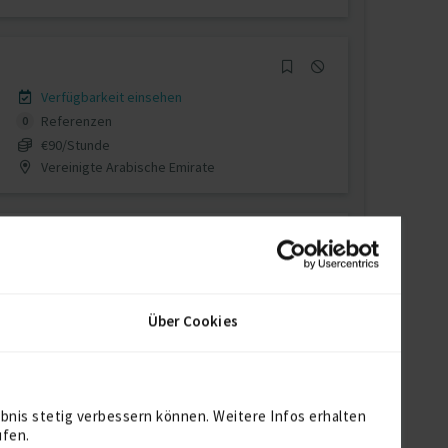
Verfügbarkeit einsehen
Referenzen
0
€90/Stunde
Vereinigte Arabische Emirate
Verfügbarkeit einsehen
Referenzen
0
Über Cookies
auf Anfrage
D-50769 Köln
bnis stetig verbessern können. Weitere Infos erhalten
ufen.