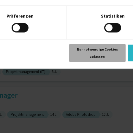
Präferenzen
Statistiken
Projektassistent
Social Media Manager
duct Owner; Customer Channel...
Nur notwendige Cookies
zulassen
Projektmanagement (IT)
8 J.
anager
J.
Projektmanagement
14 J.
Adobe Photoshop
12 J.