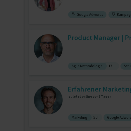
Google Adwords
Kampag
Product Manager | Pr
Agile Methodologie
17 J.
Scr
Erfahrener Marketin
zuletzt online vor 1 Tagen
Marketing
5 J.
Google Adwor