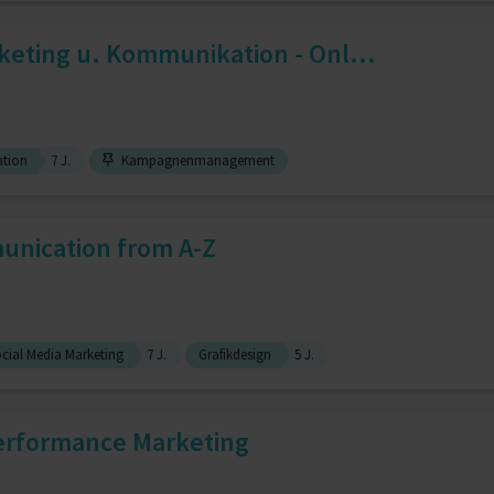
eting u. Kommunikation - Onl...
tion
7 J.
Kampagnenmanagement
unication from A-Z
cial Media Marketing
7 J.
Grafikdesign
5 J.
erformance Marketing