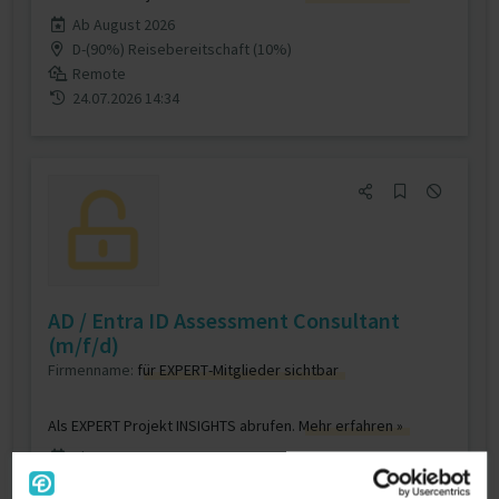
Ab August 2026
D-(90%) Reisebereitschaft (10%)
Remote
24.07.2026 14:34
AD / Entra ID Assessment Consultant
(m/f/d)
Firmenname:
für EXPERT-Mitglieder sichtbar
Als EXPERT Projekt INSIGHTS abrufen.
Mehr erfahren »
Ab August 2026
D-69469 Weinheim (Bergstraße)