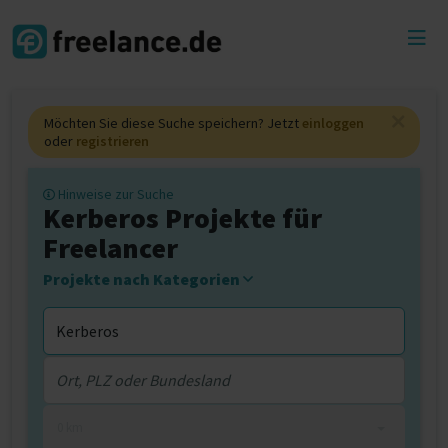
Toggl
menu
Möchten Sie diese Suche speichern? Jetzt
einloggen
oder
registrieren
Hinweise zur Suche
Kerberos Projekte für
Freelancer
Projekte nach Kategorien
0 km