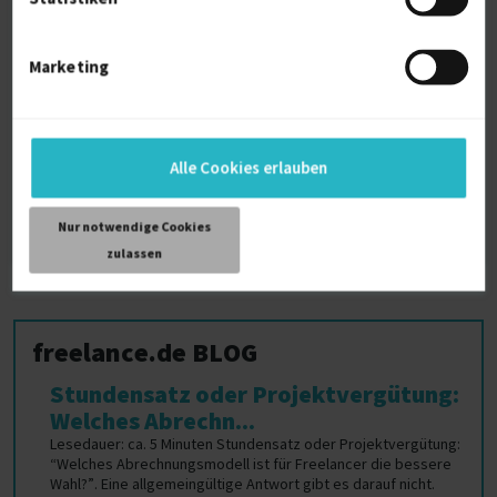
KI-Modell Projekte für Freiberufler
KI Projekte für Freiberufler
Marketing
KRITIS Projekte für Freiberufler
Keyence Projekte für Freiberufler
Kundenkommunikation Projekte für
Freiberufler
Alle Cookies erlauben
Kraftwerk Projekte für Freiberufler
Nur notwendige Cookies
zulassen
freelance.de BLOG
Stundensatz oder Projektvergütung:
Welches Abrechn...
Lesedauer: ca. 5 Minuten Stundensatz oder Projektvergütung:
“Welches Abrechnungsmodell ist für Freelancer die bessere
Wahl?”. Eine allgemeingültige Antwort gibt es darauf nicht.