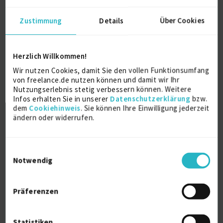
Remote
12.07.2026 07:30
Zustimmung
Details
Über Cookies
Herzlich Willkommen!
Ähnliche Projekte
Wir nutzen Cookies, damit Sie den vollen Funktionsumfang
von freelance.de nutzen können und damit wir Ihr
Nutzungserlebnis stetig verbessern können. Weitere
Konstrukteur Projekte für Freiberufler
Infos erhalten Sie in unserer
Datenschutzerklärung
bzw.
Konzeptionierung Projekte für Freiberufler
dem
Cookiehinweis
. Sie können Ihre Einwilligung jederzeit
ändern oder widerrufen.
Key Account Manager Projekte für Freiberufler
Kalibrierung Projekte für Freiberufler
KG300 Projekte für Freiberufler
Einwilligungsauswahl
Notwendig
Kabelziehen Projekte für Freiberufler
Kuka Projekte für Freiberufler
Kommunikationsmanagement Projekte für
Präferenzen
Freiberufler
Kundenzufriedenheit Projekte für Freiberufler
Statistiken