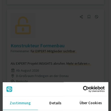
Konstrukteur Formenbau
Firmenname:
für EXPERT-Mitglieder sichtbar
Als EXPERT Projekt INSIGHTS abrufen.
Mehr erfahren »
Ab August 2026
D-Großraum Fridingen an der Donau
Remote
23.07.2026 08:38
Zustimmung
Details
Über Cookies