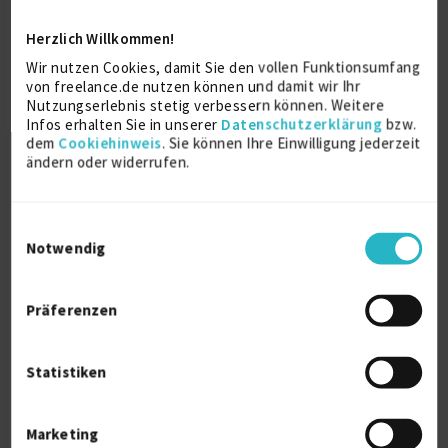
Herzlich Willkommen!
Wir nutzen Cookies, damit Sie den vollen Funktionsumfang
von freelance.de nutzen können und damit wir Ihr
Mechnical Designer - UAV/ Bodenstation
Nutzungserlebnis stetig verbessern können. Weitere
(m/w/d)
Infos erhalten Sie in unserer
Datenschutzerklärung
bzw.
dem
Cookiehinweis
. Sie können Ihre Einwilligung jederzeit
Firmenname:
für EXPERT-Mitglieder sichtbar
ändern oder widerrufen.
Als EXPERT Projekt INSIGHTS abrufen.
Mehr erfahren »
Ab August 2026
Einwilligungsauswahl
D8
Notwendig
17.07.2026 18:15
Präferenzen
Ähnliche Projekte
Statistiken
Programmierwerkzeuge Projekte für
Marketing
Freiberufler