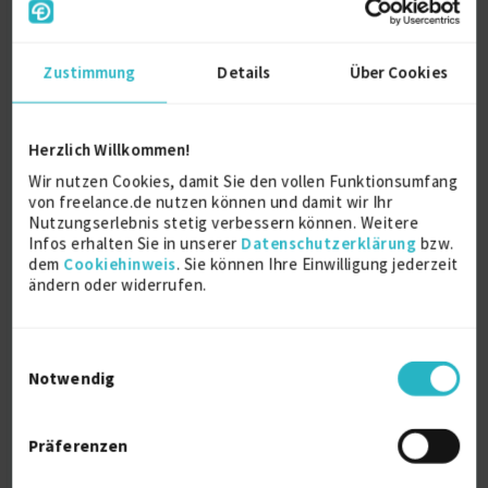
Zustimmung
Details
Über Cookies
Senior IT Consultant – Requirements
Management (m/w/d)
Herzlich Willkommen!
Firmenname:
für EXPERT-Mitglieder sichtbar
Wir nutzen Cookies, damit Sie den vollen Funktionsumfang
von freelance.de nutzen können und damit wir Ihr
Als EXPERT Projekt INSIGHTS abrufen.
Mehr erfahren »
Nutzungserlebnis stetig verbessern können. Weitere
Infos erhalten Sie in unserer
Datenschutzerklärung
bzw.
Ab August 2026
dem
Cookiehinweis
. Sie können Ihre Einwilligung jederzeit
D-60306 Frankfurt am Main
ändern oder widerrufen.
Remote
04.08.2026 15:40
Einwilligungsauswahl
Notwendig
Präferenzen