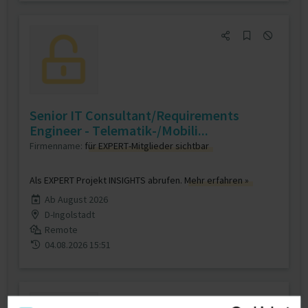
Senior IT Consultant/Requirements
Engineer - Telematik-/Mobili...
Firmenname:
für EXPERT-Mitglieder sichtbar
Als EXPERT Projekt INSIGHTS abrufen.
Mehr erfahren »
Ab August 2026
D-Ingolstadt
Remote
04.08.2026 15:51