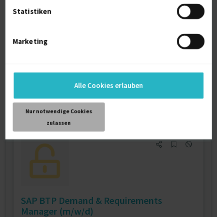
Statistiken
Professional Business-Analyst (m/w/d) –
Requirements Engineeri...
Marketing
Firmenname:
für EXPERT-Mitglieder sichtbar
Als EXPERT Projekt INSIGHTS abrufen.
Mehr erfahren »
Ab Juli 2026
Alle Cookies erlauben
CH-Zürich
27.07.2026 08:24
Nur notwendige Cookies
zulassen
SAP BTP Demand & Requirements
Manager (m/w/d)