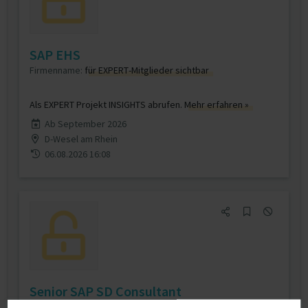
SAP EHS
Firmenname:
für EXPERT-Mitglieder sichtbar
Als EXPERT Projekt INSIGHTS abrufen.
Mehr erfahren »
Ab September 2026
D-Wesel am Rhein
06.08.2026 16:08
Senior SAP SD Consultant
Firmenname:
für EXPERT-Mitglieder sichtbar