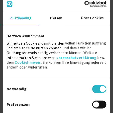
Als EXPERT Projekt INSIGHTS abrufen.
Mehr erfahren »
Zustimmung
Details
Über Cookies
Ab September 2026
D-Großraum München
Remote
Herzlich Willkommen!
23.07.2026 15:48
Wir nutzen Cookies, damit Sie den vollen Funktionsumfang
von freelance.de nutzen können und damit wir Ihr
Nutzungserlebnis stetig verbessern können. Weitere
Infos erhalten Sie in unserer
Datenschutzerklärung
bzw.
dem
Cookiehinweis
. Sie können Ihre Einwilligung jederzeit
ändern oder widerrufen.
Einwilligungsauswahl
FICO SAP Expert (m/w/d)
Notwendig
Firmenname:
für EXPERT-Mitglieder sichtbar
Präferenzen
Als EXPERT Projekt INSIGHTS abrufen.
Mehr erfahren »
Ab August 2026