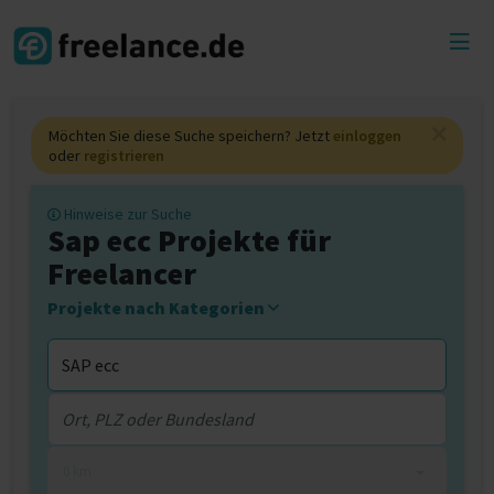
Toggl
menu
Möchten Sie diese Suche speichern? Jetzt
einloggen
oder
registrieren
Hinweise zur Suche
Sap ecc Projekte für
Freelancer
Projekte nach Kategorien
0 km