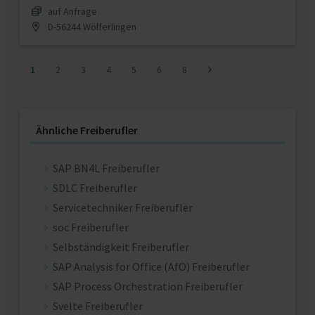
auf Anfrage
D-56244 Wölferlingen
1
2
3
4
5
6
8
Ähnliche Freiberufler
SAP BN4L Freiberufler
SDLC Freiberufler
Servicetechniker Freiberufler
soc Freiberufler
Selbständigkeit Freiberufler
SAP Analysis for Office (AfO) Freiberufler
SAP Process Orchestration Freiberufler
Svelte Freiberufler