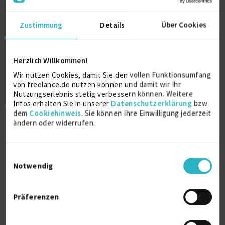
Supervision, Schweißfachmann, Qualitäts
und Ter...
Zustimmung
Details
Über Cookies
Projekt-Qualitätssicherung
Herzlich Willkommen!
Schweißtechnik / Schweißen (allg.)
Wir nutzen Cookies, damit Sie den vollen Funktionsumfang
Verfügbarkeit einsehen
von freelance.de nutzen können und damit wir Ihr
Nutzungserlebnis stetig verbessern können. Weitere
Referenzen
0
Infos erhalten Sie in unserer
Datenschutzerklärung
bzw.
auf Anfrage
dem
Cookiehinweis
. Sie können Ihre Einwilligung jederzeit
D-88273 Fronhofen
ändern oder widerrufen.
Einwilligungsauswahl
Notwendig
Präferenzen
Schweißer / Schweißfachmann
Zertifiziert nach E...