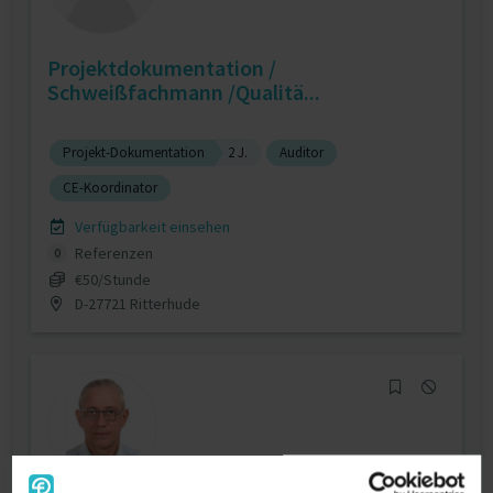
Projektdokumentation /
Schweißfachmann /Qualitä...
Projekt-Dokumentation
2 J.
Auditor
CE-Koordinator
Verfügbarkeit einsehen
Referenzen
0
€50/Stunde
D-27721 Ritterhude