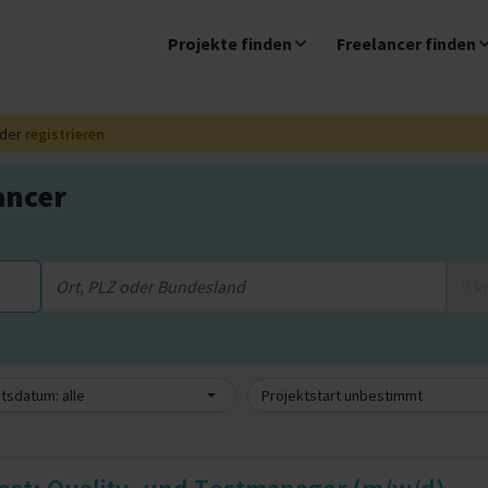
Projekte finden
Freelancer finden
der
registrieren
ancer
0 
sdatum: alle
Projektstart unbestimmt