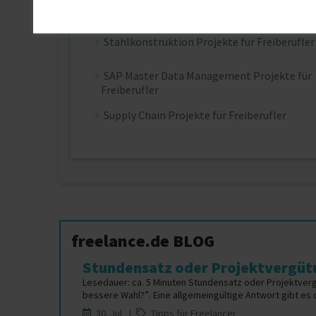
Stilllegung Projekte für Freiberufler
Stahlkonstruktion Projekte für Freiberufler
SAP Master Data Management Projekte für
Freiberufler
Supply Chain Projekte für Freiberufler
freelance.de BLOG
Stundensatz oder Projektvergütu
Lesedauer: ca. 5 Minuten Stundensatz oder Projektver
bessere Wahl?”. Eine allgemeingültige Antwort gibt es da
30. Jul |
Tipps für Freelancer