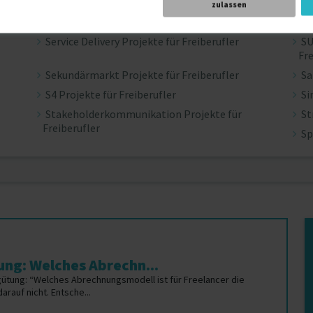
zulassen
S/4HANA Projekte für Freiberufler
Sa
Service Delivery Projekte für Freiberufler
SU
Fre
Sekundärmarkt Projekte für Freiberufler
Sa
S4 Projekte für Freiberufler
Si
Stakeholderkommunikation Projekte für
St
Freiberufler
Sp
ng: Welches Abrechn...
gütung: “Welches Abrechnungsmodell ist für Freelancer die
rauf nicht. Entsche...