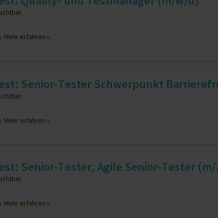
est: Quality- und Testmanager (m/w/d)
sichtbar
n.
Mehr erfahren »
st: Senior-Tester Schwerpunkt Barrierefre
sichtbar
n.
Mehr erfahren »
st: Senior-Tester, Agile Senior-Tester (m/.
sichtbar
n.
Mehr erfahren »