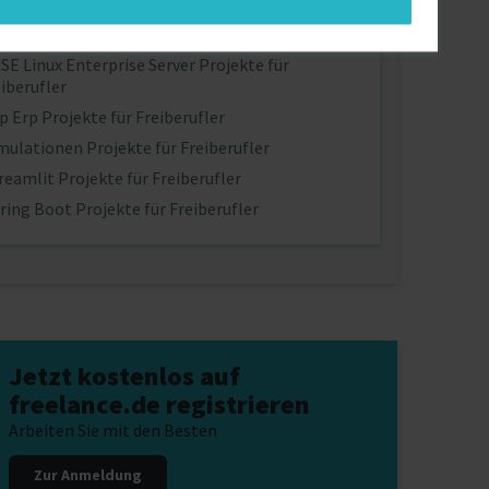
pbasis Projekte für Freiberufler
SE Linux Enterprise Server Projekte für
iberufler
p Erp Projekte für Freiberufler
mulationen Projekte für Freiberufler
reamlit Projekte für Freiberufler
ring Boot Projekte für Freiberufler
Jetzt kostenlos auf
freelance.de registrieren
Arbeiten Sie mit den Besten
Zur Anmeldung