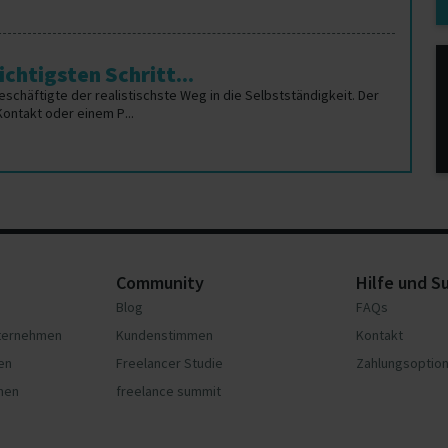
chtigsten Schritt...
Beschäftigte der realistischste Weg in die Selbstständigkeit. Der
Kontakt oder einem P...
Community
Hilfe und S
Blog
FAQs
nternehmen
Kundenstimmen
Kontakt
en
Freelancer Studie
Zahlungsoptio
hmen
freelance summit