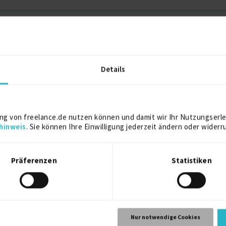
st: Test-Manager für Barrierefreiheit (m/
sichtbar
Details
n.
Mehr erfahren »
ng von freelance.de nutzen können und damit wir Ihr Nutzungserle
st: Senior-Tester für Barrierefreiheit (m/..
hinweis
. Sie können Ihre Einwilligung jederzeit ändern oder widerr
sichtbar
n.
Mehr erfahren »
Präferenzen
Statistiken
Nur notwendige Cookies