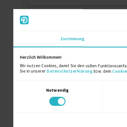
Ephesus - Softwarete
Firmenname:
für EXPERT-Mitglieder 
Zustimmung
Als EXPERT Projekt INSIGHTS abrufe
Herzlich Willkommen!
Wir nutzen Cookies, damit Sie den vollen Funktionsumfa
Ephesus - Softwarete
Sie in unserer
Datenschutzerklärung
bzw. dem
Cookie
Firmenname:
für EXPERT-Mitglieder 
Einwilligungsauswahl
Als EXPERT Projekt INSIGHTS abrufe
Notwendig
Ähnliche Projekte