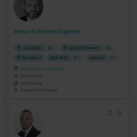
Senior Software Engineer
Java (allg.)
28 J.
Spring Framework
23 J.
SpringBoot
Bash Shell
27 J.
Android
22 J.
Verfügbarkeit einsehen
Referenzen
0
€90/Stunde
Bayern Deutschland