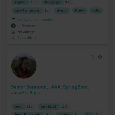
Angular
11 J.
Java (allg.)
9 J.
Java-Frameworks
3 J.
eHealth
FiveRX
NgRx
Verfügbarkeit einsehen
Referenzen
8
auf Anfrage
Deutschland
Senior Beraterin, JAVA, SpringBoot,
JavaEE, Agi...
Junit
12 J.
Java (allg.)
12 J.
Spring Framework
11 J.
Jenkins
7 J.
Git
7 J.