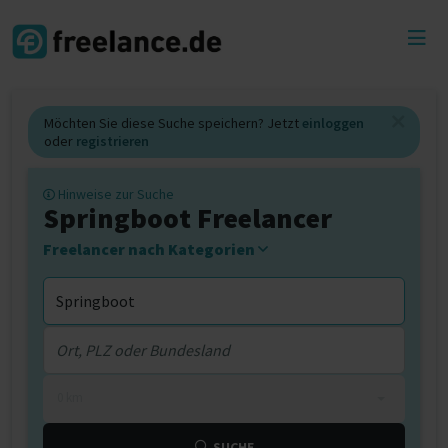
Toggl
menu
Möchten Sie diese Suche speichern? Jetzt
einloggen
oder
registrieren
Hinweise zur Suche
Springboot Freelancer
Freelancer nach Kategorien
0 km
SUCHE