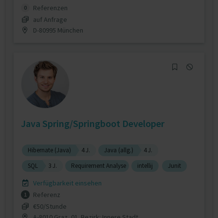
Referenzen
0
auf Anfrage
D-80995 München
Java Spring/Springboot Developer
Hibernate (Java)
4 J.
Java (allg.)
4 J.
SQL
3 J.
Requirement Analyse
intellij
Junit
Verfügbarkeit einsehen
Referenz
1
€50/Stunde
A-8010 Graz, 01. Bezirk: Innere Stadt