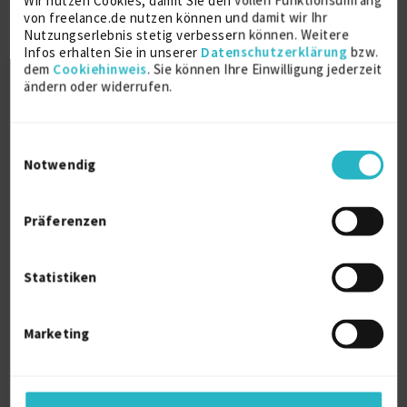
Wir nutzen Cookies, damit Sie den vollen Funktionsumfang
von freelance.de nutzen können und damit wir Ihr
Nutzungserlebnis stetig verbessern können. Weitere
Infos erhalten Sie in unserer
Datenschutzerklärung
bzw.
dem
Cookiehinweis
. Sie können Ihre Einwilligung jederzeit
ändern oder widerrufen.
Senior Fullstack- / Softwareinginieur
Einwilligungsauswahl
SpringBoo...
Notwendig
Java (allg.)
7 J.
Angular
7 J.
Präferenzen
Apache Kafka
6 J.
Kotlin
6 J.
Elasticsearch
4 J.
Statistiken
Verfügbarkeit einsehen
Referenzen
0
Marketing
auf Anfrage
CH-9502 Braunau