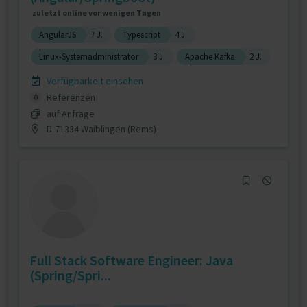
zuletzt online vor wenigen Tagen
AngularJS
7 J.
Typescript
4 J.
Linux-Systemadministrator
3 J.
Apache Kafka
2 J.
Verfügbarkeit einsehen
Referenzen
0
auf Anfrage
D-71334 Waiblingen (Rems)
Full Stack Software Engineer: Java
(Spring/Spri...