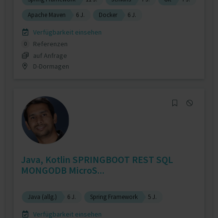
Apache Maven
6 J.
Docker
6 J.
Verfügbarkeit einsehen
Referenzen
0
auf Anfrage
D-Dormagen
Java, Kotlin SPRINGBOOT REST SQL
MONGODB MicroS...
Java (allg.)
6 J.
Spring Framework
5 J.
Verfügbarkeit einsehen