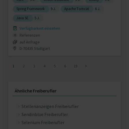
Spring Framework
9 J.
Apache Tomcat
6 J.
Java SE
5 J.
Verfügbarkeit einsehen
Referenzen
0
auf Anfrage
D-70435 Stuttgart
1
2
3
4
5
6
19
Ähnliche Freiberufler
Stellenanzeigen Freiberufler
Sendinblue Freiberufler
Selenium Freiberufler