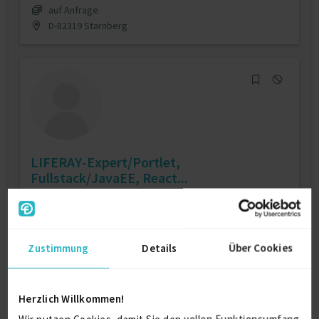
auf Anfrage
D-82319 Starnberg
LIFERAY-Expert/Portlet,
Fullstack/JavaEE, React...
Diplom Informatiker Univ.
Informatik
Verfügbarkeit einsehen
Zustimmung
Details
Über Cookies
Referenzen
0
auf Anfrage
Hessen Deutschland
Herzlich Willkommen!