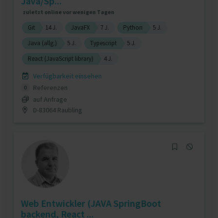
Java/Sp...
zuletzt online vor wenigen Tagen
Git
14 J.
JavaFX
7 J.
Python
5 J.
Java (allg.)
5 J.
Typescript
5 J.
React (JavaScript library)
4 J.
Verfügbarkeit einsehen
Referenzen
0
auf Anfrage
D-83064 Raubling
Web Entwickler (JAVA SpringBoot
backend, React ...