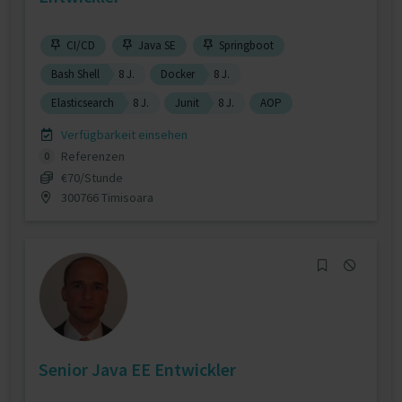
CI/CD
Java SE
Springboot
Bash Shell
8 J.
Docker
8 J.
Elasticsearch
8 J.
Junit
8 J.
AOP
Verfügbarkeit einsehen
Referenzen
0
€70/Stunde
300766 Timisoara
Senior Java EE Entwickler