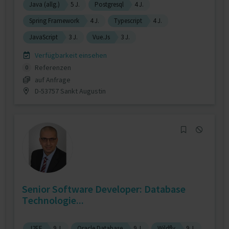
Java (allg.)
5 J.
Postgresql
4 J.
Spring Framework
4 J.
Typescript
4 J.
JavaScript
3 J.
Vue.Js
3 J.
Verfügbarkeit einsehen
Referenzen
0
auf Anfrage
D-53757 Sankt Augustin
Senior Software Developer: Database
Technologie...
J2EE
9 J.
Oracle Database
9 J.
Wildfly
9 J.