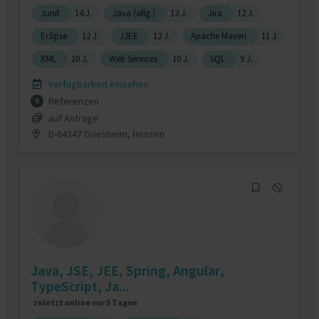
Junit
14 J.
Java (allg.)
13 J.
Jira
12 J.
Eclipse
12 J.
J2EE
12 J.
Apache Maven
11 J.
XML
10 J.
Web Services
10 J.
SQL
9 J.
Verfügbarkeit einsehen
Referenzen
9
auf Anfrage
D-64347 Griesheim, Hessen
Java, JSE, JEE, Spring, Angular,
TypeScript, Ja...
zuletzt online vor 5 Tagen