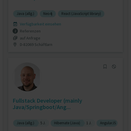
Java (allg.)
Neo4j
React (JavaScript library)
Verfügbarkeit einsehen
Referenzen
2
auf Anfrage
D-82069 Schäftlarn
Fullstack Developer (mainly
Java/Springboot/Ang...
Java (allg.)
5 J.
Hibernate (Java)
1 J.
AngularJS