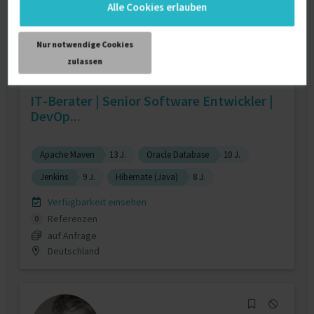
Alle Cookies erlauben
Nur notwendige Cookies
zulassen
IT-Berater | Senior Software Entwickler |
DevOp...
Apache Maven
13 J.
Oracle Database
10 J.
Jenkins
9 J.
Hibernate (Java)
8 J.
Verfügbarkeit einsehen
Referenzen
0
auf Anfrage
Deutschland