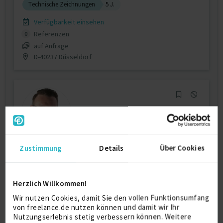
Technische Zeichnungen
5 J.
Verfügbarkeit einsehen
Referenzen
0
auf Anfrage
D-40237 Düsseldorf
Zustimmung
Details
Über Cookies
Bestandszeichnungen digitalisieren und
modernis...
Herzlich Willkommen!
3D Modellierung
17 J.
Adobe Illustrator
17 J.
Wir nutzen Cookies, damit Sie den vollen Funktionsumfang
SolidWorks
17 J.
von freelance.de nutzen können und damit wir Ihr
Nutzungserlebnis stetig verbessern können. Weitere