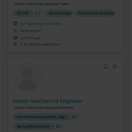
zuletzt online vor wenigen Tagen
2D-CAD
7 J.
Berechnungen
Konstrukteur Stahlbau
Verfügbarkeit einsehen
Referenzen
0
auf Anfrage
D-41238 Giesenkirchen
Senior mechanical Engineer
zuletzt online vor wenigen Stunden
Automatisierungstechnik (allg.)
8 J.
Spritzgießmaschinen
8 J.