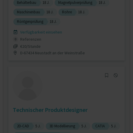
Behälterbau
18 J.
Magnetpulverprüfung
18 J.
Maschinenbau
18 J.
Rohre
18 J.
Röntgenprüfung
18 J.
Verfügbarkeit einsehen
Referenzen
0
€20/Stunde
D-67434 Neustadt an der Weinstraße
Technischer Produktdesigner
2D-CAD
5 J.
3D Modellierung
5 J.
CATIA
5 J.