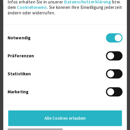
Verfügbarkeit einsehen
Infos erhalten Sie in unserer
Datenschutzerklärung
bzw.
dem
Cookiehinweis
. Sie können Ihre Einwilligung jederzeit
Referenzen
0
ändern oder widerrufen.
auf Anfrage
D-69124 Heidelberg
Einwilligungsauswahl
Notwendig
Präferenzen
Statistiken
Freiberuflicher Konstrukteur
Maschinenbau | Son...
zuletzt online vor wenigen Stunden
Marketing
Maschinenbau
16 J.
Sondermaschinenbau
16 J.
3D Modellierung
15 J.
Alle Cookies erlauben
Verfügbarkeit einsehen
Referenzen
0