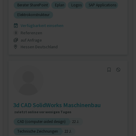
Berater SharePoint
Eplan
Logos
SAP Applications
Elektrokonstrukteur
Verfügbarkeit einsehen
Referenzen
0
auf Anfrage
Hessen Deutschland
3d CAD SolidWorks Maschinenbau
zuletzt online vor wenigen Tagen
CAD (computer-aided design)
22 J.
Technische Zeichnungen
22 J.