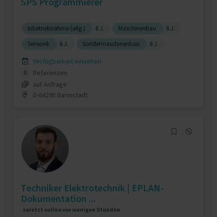
SPS Programmierer
Inbetriebnahme (allg.)
6 J.
Maschinenbau
6 J.
Sensorik
6 J.
Sondermaschinenbau
6 J.
Verfügbarkeit einsehen
Referenzen
0
auf Anfrage
D-64295 Darmstadt
Techniker Elektrotechnik | EPLAN-
Dokumentation ...
zuletzt online vor wenigen Stunden