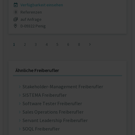
Verfügbarkeit einsehen
Referenzen
0
auf Anfrage
D-09322 Penig
1
2
3
4
5
6
8
Ähnliche Freiberufler
Stakeholder-Management Freiberufler
SISTEMA Freiberufler
Software Tester Freiberufler
Sales Operations Freiberufler
Servant Leadership Freiberufler
SOQL Freiberufler