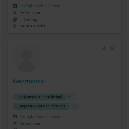
Verfügbarkeit einsehen
Referenzen
0
auf Anfrage
D-02826 Görlitz
Konstrukteur
CAD (computer-aided design)
5 J.
Computer-Aided Manufacturing
5 J.
Verfügbarkeit einsehen
Referenzen
0