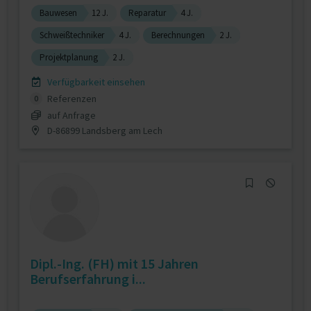
Bauwesen
12 J.
Reparatur
4 J.
Schweißtechniker
4 J.
Berechnungen
2 J.
Projektplanung
2 J.
Verfügbarkeit einsehen
Referenzen
0
auf Anfrage
D-86899 Landsberg am Lech
Dipl.-Ing. (FH) mit 15 Jahren
Berufserfahrung i...