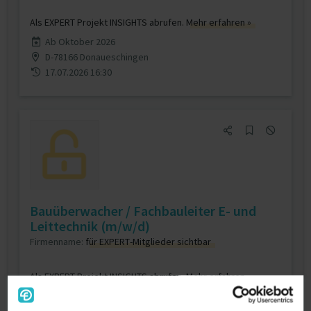
Als EXPERT Projekt INSIGHTS abrufen.
Mehr erfahren »
Ab Oktober 2026
D-78166 Donaueschingen
17.07.2026 16:30
Bauüberwacher / Fachbauleiter E- und
Leittechnik (m/w/d)
Firmenname:
für EXPERT-Mitglieder sichtbar
Als EXPERT Projekt INSIGHTS abrufen.
Mehr erfahren »
Ab August 2026