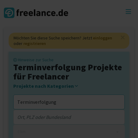
Toggl
menu
Möchten Sie diese Suche speichern? Jetzt
einloggen
oder
registrieren
Hinweise zur Suche
Terminverfolgung Projekte
für Freelancer
Projekte nach Kategorien
0 km