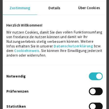
D-Berlin
12.07.2026 07:30
Zustimmung
Details
Über Cookies
Herzlich Willkommen!
Wir nutzen Cookies, damit Sie den vollen Funktionsumfang
von freelance.de nutzen können und damit wir Ihr
Nutzungserlebnis stetig verbessern können. Weitere
Infos erhalten Sie in unserer
Datenschutzerklärung
bzw.
dem
Cookiehinweis
. Sie können Ihre Einwilligung jederzeit
Technische Projektassistenz (w/m/d) –
ändern oder widerrufen.
Erlangen
Firmenname:
für EXPERT-Mitglieder sichtbar
Einwilligungsauswahl
Notwendig
Als EXPERT Projekt INSIGHTS abrufen.
Mehr erfahren »
Ab August 2026
D-Großraum Erlangen
Präferenzen
11.06.2026 10:22
Statistiken