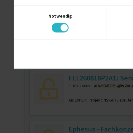
Einwilligungsauswahl
Notwendig
Test Automation Lea
Firmenname:
für EXPERT-Mitglieder 
Als EXPERT Projekt INSIGHTS abrufe
FEL260818P2A1: Senio
Firmenname:
für EXPERT-Mitglieder 
Als EXPERT Projekt INSIGHTS abrufe
Ephesus - Fachkonze