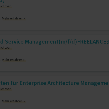
d)
sichtbar
n.
Mehr erfahren »
ield Service Management(m/f/d)FREELANCE
sichtbar
n.
Mehr erfahren »
rten für Enterprise Architecture Manageme
sichtbar
n.
Mehr erfahren »