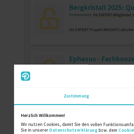
Bergkristall 2025: 
Firmenname:
für EXPERT-Mitglieder 
Als EXPERT Projekt INSIGHTS abrufe
Ephesus - Fachkonze
Firmenname:
für EXPERT-Mitglieder 
Als EXPERT Projekt INSIGHTS abrufe
Zustimmung
Enterprise Architek
Herzlich Willkommen!
Firmenname:
für EXPERT-Mitglieder 
Wir nutzen Cookies, damit Sie den vollen Funktionsumfa
Sie in unserer
Datenschutzerklärung
bzw. dem
Cookie
Als EXPERT Projekt INSIGHTS abrufe