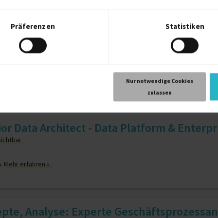
Präferenzen
Statistiken
d / Lead Developer (m/w/d)
sichtbar
n.
Mehr erfahren »
Nur notwendige Cookies
zulassen
r Data Architect - Data Platform & Enterpr
sichtbar
n.
Mehr erfahren »
pte, Analyse: Experte Geschäftsprozessana