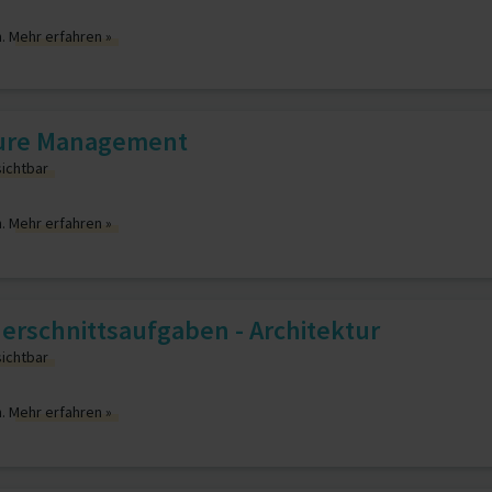
n.
Mehr erfahren »
ture Management
sichtbar
n.
Mehr erfahren »
uerschnittsaufgaben - Architektur
sichtbar
n.
Mehr erfahren »