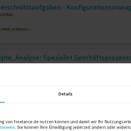
Querschnittsaufgaben - Konfigurationsmanag
sichtbar
n.
Mehr erfahren »
pte, Analyse: Spezialist Geschäftsprozessa
sichtbar
n.
Mehr erfahren »
Details
t (m/w/d) Rechenzentrumsmigration, (ID: 3
sichtbar
ng von freelance.de nutzen können und damit wir Ihr Nutzungserle
hinweis
. Sie können Ihre Einwilligung jederzeit ändern oder widerr
n.
Mehr erfahren »