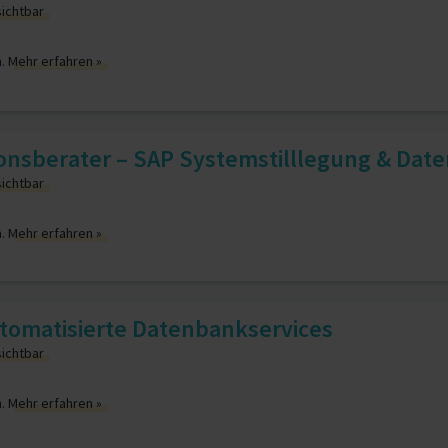
sichtbar
n.
Mehr erfahren »
onsberater – SAP Systemstilllegung & Date
sichtbar
n.
Mehr erfahren »
utomatisierte Datenbankservices
sichtbar
n.
Mehr erfahren »