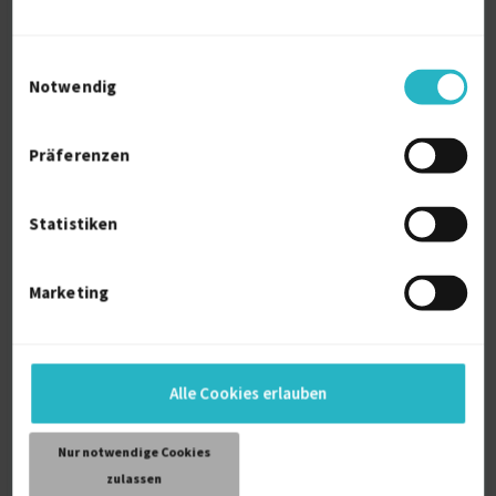
Einwilligungsauswahl
Ähnliche Projekte
Notwendig
Versuchsplanung Projekte für Freiberufler
Präferenzen
Vhdl Projekte für Freiberufler
Virtual Local Area Network Projekte für
Freiberufler
Statistiken
Vertragsverhandlung Projekte für Freiberufler
Vault Projekte für Freiberufler
Marketing
V-modell Projekte für Freiberufler
Vertraulichkeit Projekte für Freiberufler
Vcenter Projekte für Freiberufler
Alle Cookies erlauben
Ventile Projekte für Freiberufler
VOB Projekte für Freiberufler
Nur notwendige Cookies
Vulnerability Management Projekte für
zulassen
Freiberufler