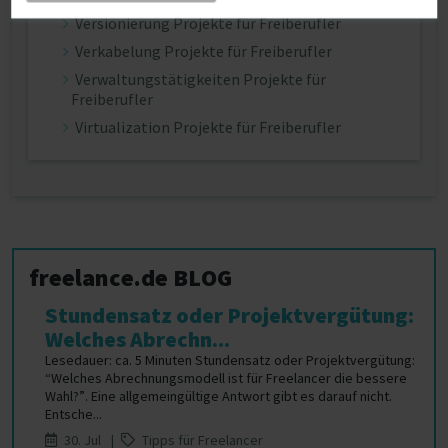
Versionierung Projekte für Freiberufler
Verkabelung Projekte für Freiberufler
Verwaltungstätigkeiten Projekte für
Freiberufler
Virtualization Projekte für Freiberufler
freelance.de BLOG
Stundensatz oder Projektvergütung:
Welches Abrechn...
Lesedauer: ca. 5 Minuten Stundensatz oder Projektvergütung:
“Welches Abrechnungsmodell ist für Freelancer die bessere
Wahl?”. Eine allgemeingültige Antwort gibt es darauf nicht.
Entsche...
30. Jul |
Tipps für Freelancer