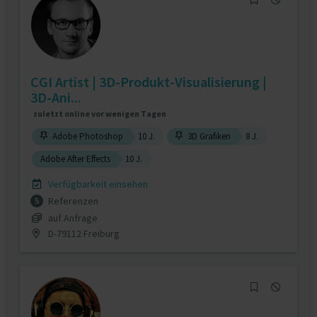
CGI Artist | 3D-Produkt-Visualisierung |
3D-Ani...
zuletzt online vor wenigen Tagen
Adobe Photoshop
10 J.
3D Grafiken
8 J.
Adobe After Effects
10 J.
Verfügbarkeit einsehen
Referenzen
5
auf Anfrage
D-79112 Freiburg