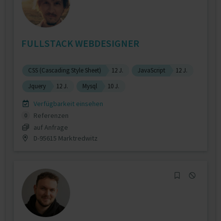
FULLSTACK WEBDESIGNER
CSS (Cascading Style Sheet)
12 J.
JavaScript
12 J.
Jquery
12 J.
Mysql
10 J.
Verfügbarkeit einsehen
Referenzen
0
auf Anfrage
D-95615 Marktredwitz