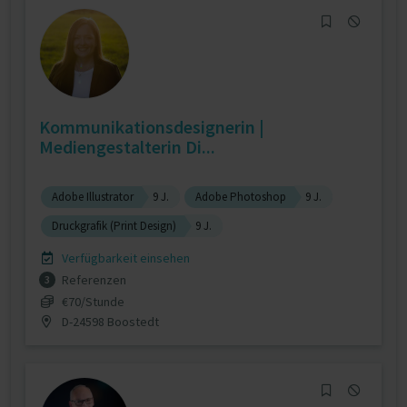
Kommunikationsdesignerin |
Mediengestalterin Di...
Adobe Illustrator
9 J.
Adobe Photoshop
9 J.
Druckgrafik (Print Design)
9 J.
Verfügbarkeit einsehen
Referenzen
3
€70/Stunde
D-24598 Boostedt