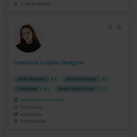
D-48143 Münster
Freelance Graphic Designer
Adobe Illustrator
6 J.
Adobe Photoshop
6 J.
Grafikdesign
6 J.
Adobe Creative Cloud
5 J.
Verfügbarkeit einsehen
Referenzen
0
€25/Stunde
D-13353 Berlin