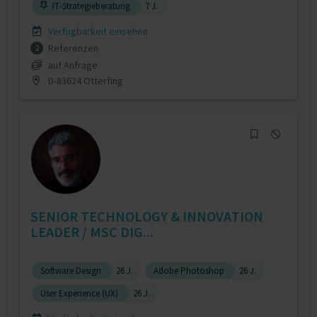
IT-Strategieberatung
7 J.
Verfügbarkeit einsehen
Referenzen
2
auf Anfrage
D-83624 Otterfing
SENIOR TECHNOLOGY & INNOVATION
LEADER / MSC DIG...
Software Design
26 J.
Adobe Photoshop
26 J.
User Experience (UX)
26 J.