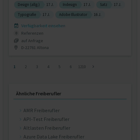
Design (allg.)
17 J.
Indesign
17 J.
Satz
17 J.
Typografie
17 J.
Adobe Illustrator
16 J.
Verfügbarkeit einsehen
Referenzen
0
auf Anfrage
D-22761 Altona
1
2
3
4
5
6
1210
Ähnliche Freiberufler
AMR Freiberufler
API-Test Freiberufler
Altlasten Freiberufler
Azure Data Lake Freiberufler