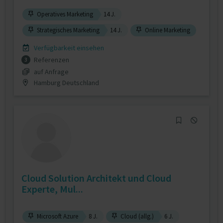
Operatives Marketing
14 J.
Strategisches Marketing
14 J.
Online Marketing
Verfügbarkeit einsehen
Referenzen
3
auf Anfrage
Hamburg Deutschland
Cloud Solution Architekt und Cloud
Experte, Mul...
Microsoft Azure
8 J.
Cloud (allg.)
6 J.