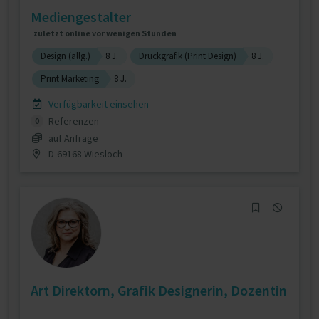
Mediengestalter
zuletzt online vor wenigen Stunden
Design (allg.)
8 J.
Druckgrafik (Print Design)
8 J.
Print Marketing
8 J.
Verfügbarkeit einsehen
Referenzen
0
auf Anfrage
D-69168 Wiesloch
Art Direktorn, Grafik Designerin, Dozentin