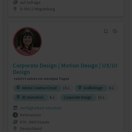
auf Anfrage
D-39112 Magdeburg
Corporate Design | Motion Design | UX/UI
Design
zuletzt online vor wenigen Tagen
Adobe Creative Cloud
13 J.
Grafikdesign
8 J.
2D Animation
6 J.
Corporate Design
13 J.
Verfügbarkeit einsehen
Referenzen
4
€70 - €80/Stunde
Deutschland