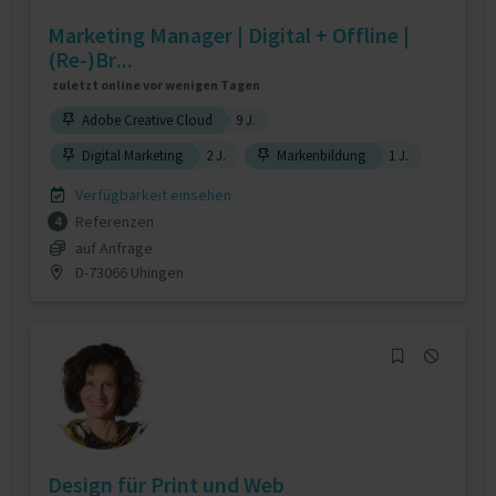
Marketing Manager | Digital + Offline |
(Re-)Br...
zuletzt online vor wenigen Tagen
Adobe Creative Cloud
9 J.
Digital Marketing
2 J.
Markenbildung
1 J.
Verfügbarkeit einsehen
Referenzen
4
auf Anfrage
D-73066 Uhingen
Design für Print und Web