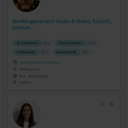
Mediengeneralist Audio & Video; Schnitt,
Animat...
2D Animation
17 J.
Filmproduktion
17 J.
Grafikdesign
17 J.
Videotechnik
17 J.
Verfügbarkeit einsehen
Referenzen
0
€32 - €48/Stunde
A-Wien