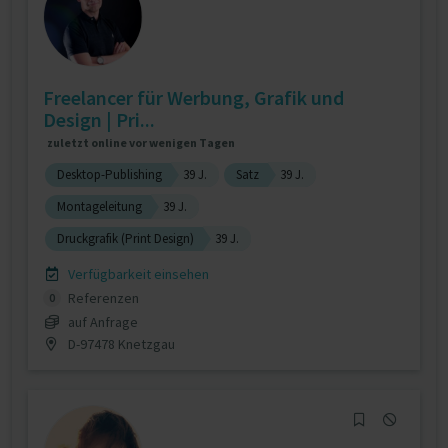
Freelancer für Werbung, Grafik und
Design | Pri...
zuletzt online vor wenigen Tagen
Desktop-Publishing
39 J.
Satz
39 J.
Montageleitung
39 J.
Druckgrafik (Print Design)
39 J.
Verfügbarkeit einsehen
Referenzen
0
auf Anfrage
D-97478 Knetzgau