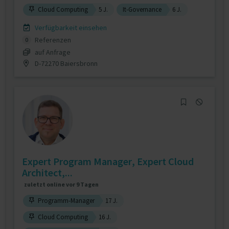
Cloud Computing
5 J.
It-Governance
6 J.
Verfügbarkeit einsehen
Referenzen
0
auf Anfrage
D-72270 Baiersbronn
Expert Program Manager, Expert Cloud
Architect,...
zuletzt online vor 9 Tagen
Programm-Manager
17 J.
Cloud Computing
16 J.