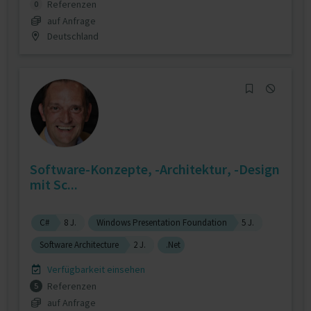
Referenzen
0
auf Anfrage
Deutschland
Software-Konzepte, -Architektur, -Design
mit Sc...
C#
8 J.
Windows Presentation Foundation
5 J.
Software Architecture
2 J.
.Net
Verfügbarkeit einsehen
Referenzen
5
auf Anfrage