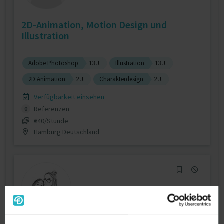
2D-Animation, Motion Design und
Illustration
Adobe Photoshop
13 J.
Illustration
13 J.
2D Animation
2 J.
Charakterdesign
2 J.
Verfügbarkeit einsehen
Referenzen
0
€40/Stunde
Hamburg Deutschland