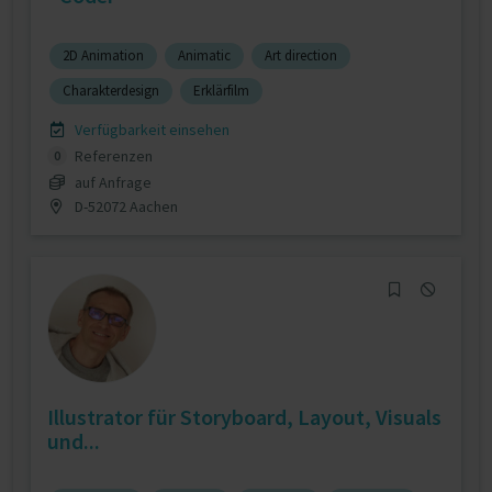
2D Animation
Animatic
Art direction
Charakterdesign
Erklärfilm
Verfügbarkeit einsehen
Referenzen
0
auf Anfrage
D-52072 Aachen
Illustrator für Storyboard, Layout, Visuals
und...