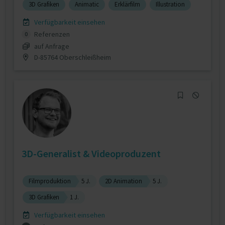
3D Grafiken
Animatic
Erklärfilm
Illustration
Verfügbarkeit einsehen
Referenzen
0
auf Anfrage
D-85764 Oberschleißheim
3D-Generalist & Videoproduzent
Filmproduktion
5 J.
2D Animation
5 J.
3D Grafiken
1 J.
Verfügbarkeit einsehen