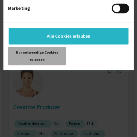
Storyboards
Adobe After Effects
Marketing
Adobe Creative Cloud
Verfügbarkeit einsehen
Referenzen
0
Alle Cookies erlauben
auf Anfrage
D-01069 Dresden
Nur notwendige Cookies
zulassen
Creative Producer
Creative direction
16 J.
Filmen
16 J.
Kreation
14 J.
Art direction
Illustration