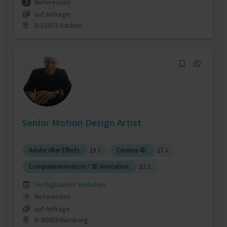
Referenzen
2
auf Anfrage
D-52072 Aachen
Senior Motion Design Artist
Adobe After Effects
19 J.
Cinema 4D
17 J.
Computeranimation / 3D Animation
17 J.
Verfügbarkeit einsehen
Referenzen
0
auf Anfrage
D-90459 Nürnberg