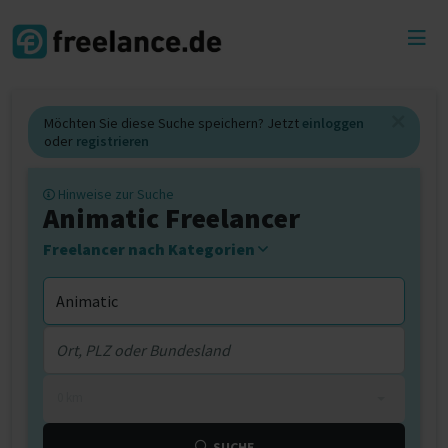
Toggl
menu
Möchten Sie diese Suche speichern? Jetzt
einloggen
oder
registrieren
Hinweise zur Suche
Animatic Freelancer
Freelancer nach Kategorien
0 km
SUCHE