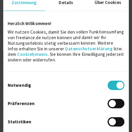
Liz und Lisa
Zustimmung
Details
Über Cookies
Illustration
2 J.
Adobe Creative Suite (CS)
Herzlich Willkommen!
Adobe Photoshop
Wir nutzen Cookies, damit Sie den vollen Funktionsumfang
von freelance.de nutzen können und damit wir Ihr
Verfügbarkeit einsehen
Nutzungserlebnis stetig verbessern können. Weitere
Referenzen
0
Infos erhalten Sie in unserer
Datenschutzerklärung
bzw.
auf Anfrage
dem
Cookiehinweis
. Sie können Ihre Einwilligung jederzeit
D-21107 Hamburg
ändern oder widerrufen.
Einwilligungsauswahl
Notwendig
Präferenzen
Animationsregisseurin, 2D-Animatorin
und Künstl...
Statistiken