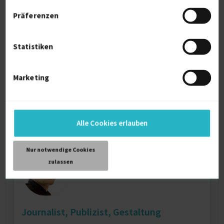
Präferenzen
Fotografin, Bildbearbeiterin, Designerin
Statistiken
Bildverarbeitung
17 J.
Fotografieren
17 J.
Visuelle Kommunikation
2 J.
Marketing
Verfügbarkeit einsehen
Referenzen
0
€75/Stunde
A-8412 Allerheiligen bei Wildon
Alle Cookies erlauben
Nur notwendige Cookies
zulassen
Journalist, Publizist, Gestaltung