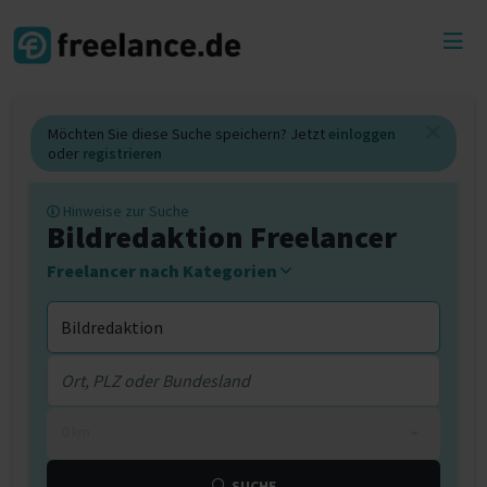
Toggl
menu
Möchten Sie diese Suche speichern? Jetzt
einloggen
oder
registrieren
Hinweise zur Suche
Bildredaktion Freelancer
Freelancer nach Kategorien
0 km
SUCHE