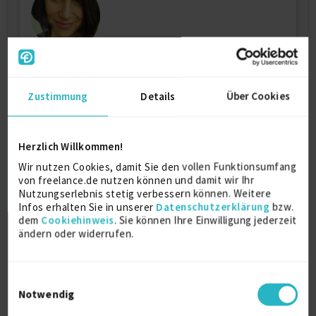
Kommunikationsdesign
Zustimmung
Details
Über Cookies
Druckgrafik (Print Design)
17 J.
Satz
15 J.
Grafikdesign
13 J.
Visuelle Kommunikation
12 J.
Herzlich Willkommen!
Verfügbarkeit einsehen
Wir nutzen Cookies, damit Sie den vollen Funktionsumfang
Referenzen
0
von freelance.de nutzen können und damit wir Ihr
Nutzungserlebnis stetig verbessern können. Weitere
auf Anfrage
Infos erhalten Sie in unserer
Datenschutzerklärung
bzw.
Bayern Deutschland
dem
Cookiehinweis
. Sie können Ihre Einwilligung jederzeit
ändern oder widerrufen.
Einwilligungsauswahl
Notwendig