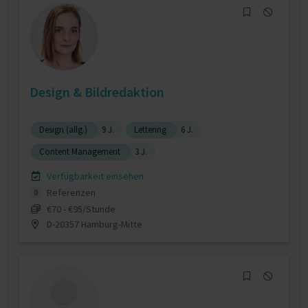
Design & Bildredaktion
Design (allg.)
9 J.
Lettering
6 J.
Content Management
3 J.
Verfügbarkeit einsehen
Referenzen
0
€70 - €95/Stunde
D-20357 Hamburg-Mitte