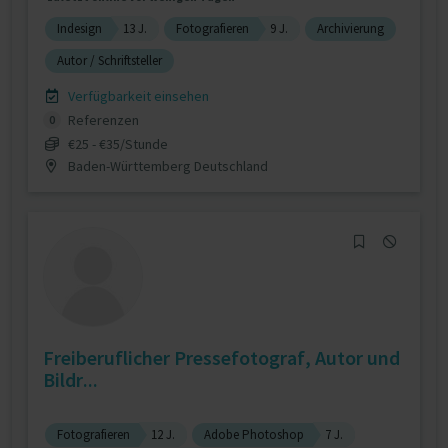
Indesign
13 J.
Fotografieren
9 J.
Archivierung
Autor / Schriftsteller
Verfügbarkeit einsehen
Referenzen
0
€25 - €35/Stunde
Baden-Württemberg Deutschland
Freiberuflicher Pressefotograf, Autor und
Bildr...
Fotografieren
12 J.
Adobe Photoshop
7 J.