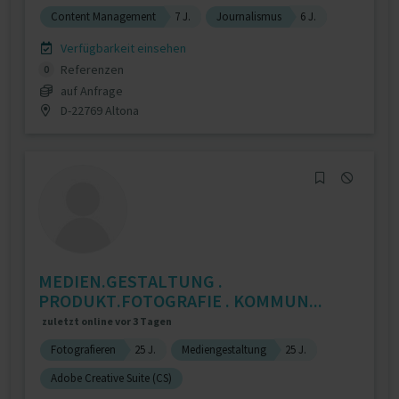
Content Management
7 J.
Journalismus
6 J.
Verfügbarkeit einsehen
Referenzen
0
auf Anfrage
D-22769 Altona
MEDIEN.GESTALTUNG .
PRODUKT.FOTOGRAFIE . KOMMUN...
zuletzt online vor 3 Tagen
Fotografieren
25 J.
Mediengestaltung
25 J.
Adobe Creative Suite (CS)