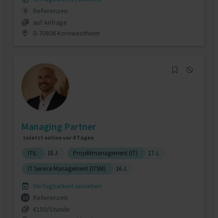
Referenzen
0
auf Anfrage
D-70806 Kornwestheim
Managing Partner
zuletzt online vor 4 Tagen
ITIL
18 J.
Projektmanagement (IT)
17 J.
IT Service Management (ITSM)
16 J.
Verfügbarkeit einsehen
Referenzen
10
€150/Stunde