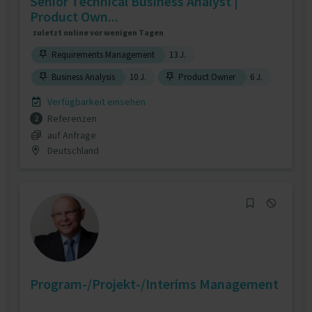
Senior Technical Business Analyst |
Product Own...
zuletzt online vor wenigen Tagen
Requirements Management
13 J.
Business Analysis
10 J.
Product Owner
6 J.
Verfügbarkeit einsehen
Referenzen
2
auf Anfrage
Deutschland
Program-/Projekt-/Interims Management