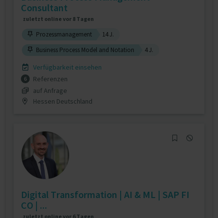
Consultant
zuletzt online vor 8 Tagen
Prozessmanagement
14 J.
Business Process Model and Notation
4 J.
Verfügbarkeit einsehen
Referenzen
6
auf Anfrage
Hessen Deutschland
Digital Transformation | AI & ML | SAP FI
CO | ...
zuletzt online vor 6 Tagen