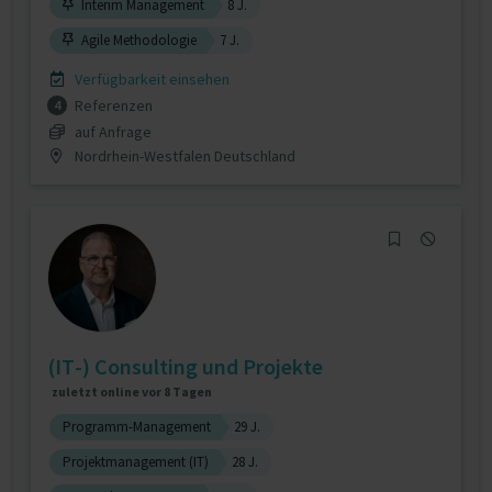
Interim Management
8 J.
Agile Methodologie
7 J.
Verfügbarkeit einsehen
Referenzen
4
auf Anfrage
Nordrhein-Westfalen Deutschland
(IT-) Consulting und Projekte
zuletzt online vor 8 Tagen
Programm-Management
29 J.
Projektmanagement (IT)
28 J.