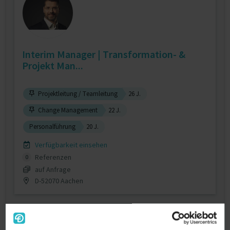
Interim Manager | Transformation- &
Projekt Man...
Projektleitung / Teamleitung
26 J.
Change Management
22 J.
Personalführung
20 J.
Verfügbarkeit einsehen
Referenzen
0
auf Anfrage
D-52070 Aachen