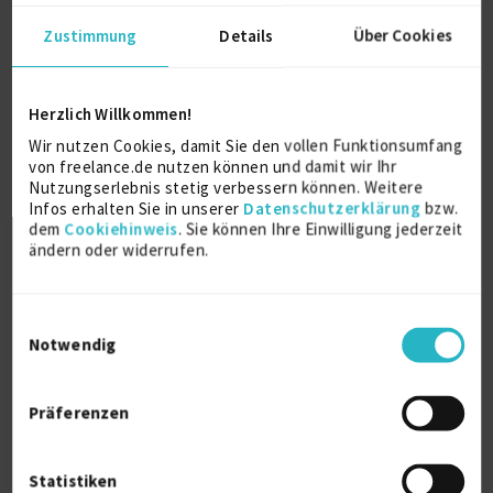
Zustimmung
Details
Über Cookies
Transformation • Program & Delivery
Herzlich Willkommen!
Managemen...
Wir nutzen Cookies, damit Sie den vollen Funktionsumfang
zuletzt online vor 3 Tagen
von freelance.de nutzen können und damit wir Ihr
Nutzungserlebnis stetig verbessern können. Weitere
Programm-Management
11 J.
Infos erhalten Sie in unserer
Datenschutzerklärung
bzw.
Transformation Management
11 J.
dem
Cookiehinweis
. Sie können Ihre Einwilligung jederzeit
ändern oder widerrufen.
Governance
11 J.
Verfügbarkeit einsehen
Einwilligungsauswahl
Referenzen
5
Notwendig
€100 - €150/Stunde
D-81827 München
Präferenzen
Statistiken