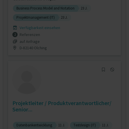
Business Process Model and Notation
23 J.
Projektmanagement (IT)
23 J.
Verfügbarkeit einsehen
Referenzen
2
auf Anfrage
D-82140 Olching
Projektleiter / Produktverantwortlicher/
Senior...
Datenbankentwicklung
11 J.
Testdesign (IT)
11 J.