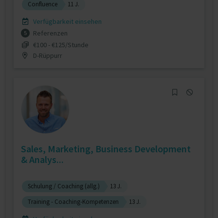
Confluence
11 J.
Verfügbarkeit einsehen
Referenzen
5
€100 - €125/Stunde
D-Rüppurr
Sales, Marketing, Business Development
& Analys...
Schulung / Coaching (allg.)
13 J.
Training - Coaching-Kompetenzen
13 J.