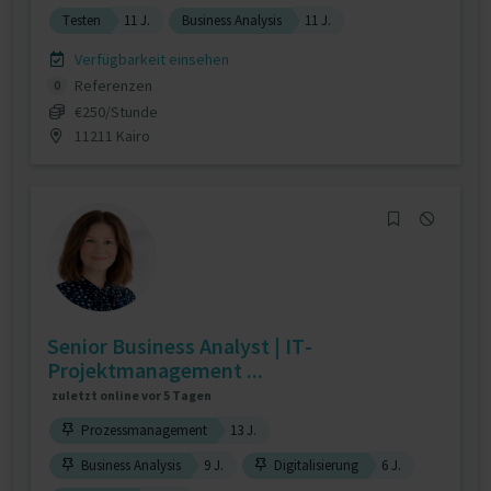
Testen
11 J.
Business Analysis
11 J.
Verfügbarkeit einsehen
Referenzen
0
€250/Stunde
11211 Kairo
Senior Business Analyst | IT-
Projektmanagement ...
zuletzt online vor 5 Tagen
Prozessmanagement
13 J.
Business Analysis
9 J.
Digitalisierung
6 J.