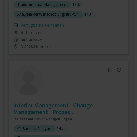
Transformation Management
19 J.
Analysen der Wertschöpfungsstruktur
14 J.
Verfügbarkeit einsehen
Referenzen
0
auf Anfrage
D-55283 Nierstein
Interim Management | Change
Management | Prozes...
zuletzt online vor wenigen Tagen
Business Analysis
14 J.