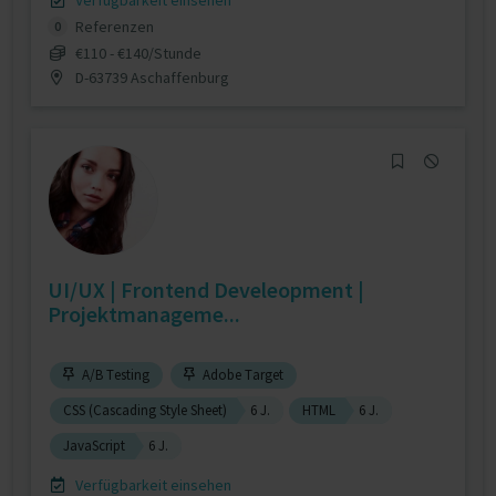
Verfügbarkeit einsehen
Referenzen
0
€110 - €140/Stunde
D-63739 Aschaffenburg
UI/UX | Frontend Develeopment |
Projektmanageme...
A/B Testing
Adobe Target
CSS (Cascading Style Sheet)
6 J.
HTML
6 J.
JavaScript
6 J.
Verfügbarkeit einsehen