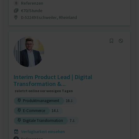
Referenzen
0
€70/Stunde
D-52249 Eschweiler, Rheinland
Interim Product Lead | Digital
Transformation &...
zuletzt online vor wenigen Tagen
Produktmanagement
16 J.
E-Commerce
14 J.
Digitale Transformation
7 J.
Verfügbarkeit einsehen
8