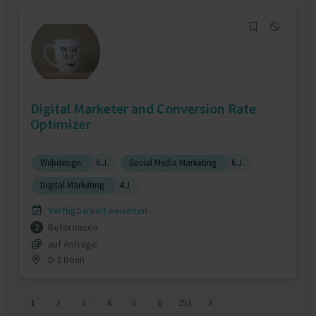
Digital Marketer and Conversion Rate
Optimizer
Webdesign
6 J.
Social Media Marketing
6 J.
Digital Marketing
4 J.
Verfügbarkeit einsehen
Referenzen
2
auf Anfrage
D-2 Bonn
1
2
3
4
5
6
253