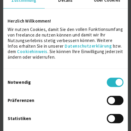
Optimisation Le...
Herzlich Willkommen!
AB Testing
conversion rate optimisation
datalayer
Wir nutzen Cookies, damit Sie den vollen Funktionsumfang
Digital Marketing
von freelance.de nutzen können und damit wir Ihr
Nutzungserlebnis stetig verbessern können. Weitere
Verfügbarkeit einsehen
Infos erhalten Sie in unserer
Datenschutzerklärung
bzw.
Referenzen
0
dem
Cookiehinweis
. Sie können Ihre Einwilligung jederzeit
€70/Stunde
ändern oder widerrufen.
69002 LYON
Einwilligungsauswahl
Notwendig
Präferenzen
Google Ads Freelancer (Zertifizierter
Statistiken
Google Pa...