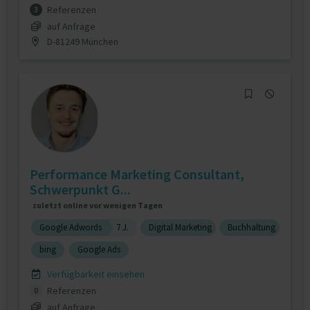
Referenzen
3
auf Anfrage
D-81249 München
Performance Marketing Consultant,
Schwerpunkt G...
zuletzt online vor wenigen Tagen
Google Adwords
7 J.
Digital Marketing
Buchhaltung
bing
Google Ads
Verfügbarkeit einsehen
Referenzen
0
auf Anfrage