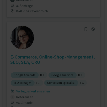
Referenzen
auf Anfrage
D-41516 Grevenbroich
E-Commerce, Online-Shop-Management,
SEO, SEA, CRO
Google Adwords
8 J.
Google Analytics
8 J.
SEO Manager
8 J.
Conversion Specialist
7 J.
Verfügbarkeit einsehen
Referenzen
0
€60/Stunde