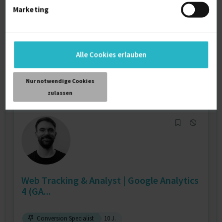
Marketing
Google Adwords
8 J.
Google Analytics
8 J.
Suchmaschinenoptimierung
6 J.
Verfügbarkeit einsehen
Alle Cookies erlauben
Referenzen
0
€120 - €200/Stunde
Nur notwendige Cookies
D-10437 Berlin
zulassen
Web Tracking & Analyst | Google Analytics
4 (GA...
Conversion Specialist
10 J.