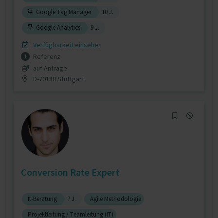
Google Tag Manager
10 J.
Google Analytics
9 J.
Verfügbarkeit einsehen
Referenz
1
auf Anfrage
D-70180 Stuttgart
Conversion Rate Expert
It-Beratung
7 J.
Agile Methodologie
Projektleitung / Teamleitung (IT)