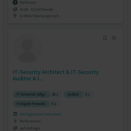
Referenz
1
€100 - €110/Stunde
D-69437 Neckargerach
IT-Security Architect & IT-Security
Auditor & I...
IT Sicherheit (allg.)
28 J.
Auditor
9 J.
Fortigate Firewalls
9 J.
Verfügbarkeit einsehen
Referenzen
0
auf Anfrage