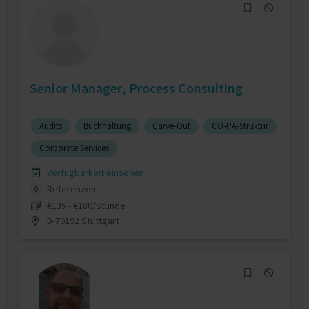
Senior Manager, Process Consulting
Audits
Buchhaltung
Carve-Out
CO-PA-Struktur
Corporate Services
Verfügbarkeit einsehen
Referenzen
0
€135 - €180/Stunde
D-70192 Stuttgart