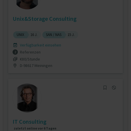
Unix&Storage Consulting
UNIX
16 J.
SAN / NAS
15 J.
Verfügbarkeit einsehen
Referenzen
2
€80/Stunde
D-98617 Meiningen
IT Consulting
zuletzt online vor 6 Tagen