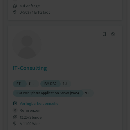
auf Anfrage
D-50374 Erftstadt
IT-Consulting
ETL
11 J.
IBM DB2
9 J.
IBM WebSphere Application Server (WAS)
9 J.
Verfügbarkeit einsehen
Referenzen
0
€125/Stunde
A-1100 Wien