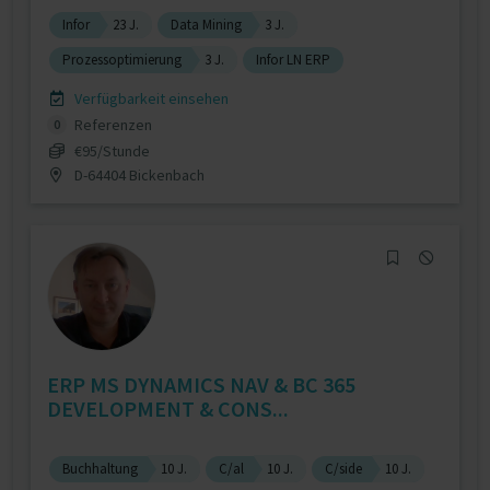
Infor
23 J.
Data Mining
3 J.
Prozessoptimierung
3 J.
Infor LN ERP
Verfügbarkeit einsehen
Referenzen
0
€95/Stunde
D-64404 Bickenbach
ERP MS DYNAMICS NAV & BC 365
DEVELOPMENT & CONS...
Buchhaltung
10 J.
C/al
10 J.
C/side
10 J.