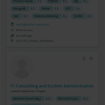
Product Owner
7 J.
Python
5 J.
SQL
5 J.
Mongodb
3 J.
Flutter
3 J.
GPT
3 J.
.Net
3 J.
Datenmodelierung
3 J.
SCADA
3 J.
Verfügbarkeit einsehen
Referenzen
0
auf Anfrage
D-53797 Lohmar, Rheinland
IT-Consulting and System Administration
zuletzt online vor 7 Tagen
Windows Server (allg.)
12 J.
Microsoft Azure
12 J.