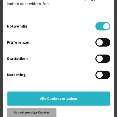
ändern oder widerrufen.
Einwilligungsauswahl
Notwendig
IT-Consulting und IT-Service
Präferenzen
Cisco Switch
9 J.
Fortigate Firewalls
7 J.
Statistiken
Firewalls
1 J.
IT Sicherheit (allg.)
Verfügbarkeit einsehen
Marketing
Referenzen
2
auf Anfrage
D-99098 Erfurt
Alle Cookies erlauben
Nur notwendige Cookies