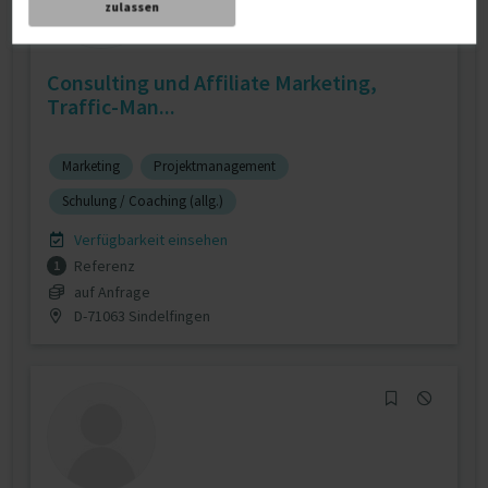
zulassen
Consulting und Affiliate Marketing,
Traffic-Man...
Marketing
Projektmanagement
Schulung / Coaching (allg.)
Verfügbarkeit einsehen
Referenz
1
auf Anfrage
D-71063 Sindelfingen