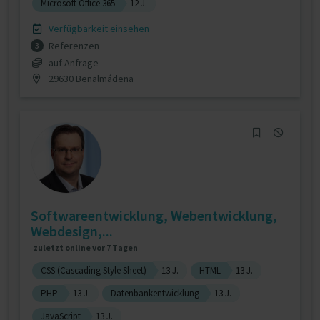
Microsoft Office 365
12 J.
Verfügbarkeit einsehen
Referenzen
3
auf Anfrage
29630 Benalmádena
Softwareentwicklung, Webentwicklung,
Webdesign,...
zuletzt online vor 7 Tagen
CSS (Cascading Style Sheet)
13 J.
HTML
13 J.
PHP
13 J.
Datenbankentwicklung
13 J.
JavaScript
13 J.