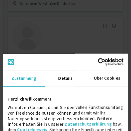
Nordrhein-Westfalen Deutschland
IT-Consulting
iOS
4 J.
1st Level Support / UHD
1 J.
Zustimmung
Details
Über Cookies
Rollout Techniker
1 J.
Verfügbarkeit einsehen
Herzlich Willkommen!
Referenzen
2
Wir nutzen Cookies, damit Sie den vollen Funktionsumfang
auf Anfrage
von freelance.de nutzen können und damit wir Ihr
Deutschland
Nutzungserlebnis stetig verbessern können. Weitere
Infos erhalten Sie in unserer
Datenschutzerklärung
bzw.
dem
Cookiehinweis
. Sie können Ihre Einwilligung jederzeit