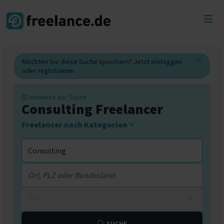
Toggl
menu
Möchten Sie diese Suche speichern? Jetzt
einloggen
oder
registrieren
Hinweise zur Suche
Consulting Freelancer
Freelancer nach Kategorien
0 km
SUCHE