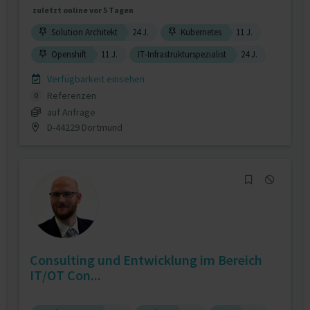
zuletzt online vor 5 Tagen
Solution Architekt
24 J.
Kubernetes
11 J.
Openshift
11 J.
IT-Infrastrukturspezialist
24 J.
Verfügbarkeit einsehen
Referenzen
0
auf Anfrage
D-44229 Dortmund
Consulting und Entwicklung im Bereich
IT/OT Con...