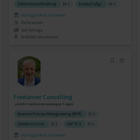
Debitorenbuchhaltung
10 J.
Einkauf (allg.)
10 J.
Verfügbarkeit einsehen
Referenzen
0
auf Anfrage
D-86368 Gersthofen
Freelancer Consulting
zuletzt online vor wenigen Tagen
Business Process Reengineering (BPR)
27 J.
Salesforce.Com
27 J.
SAP R/3
27 J.
Verfügbarkeit einsehen