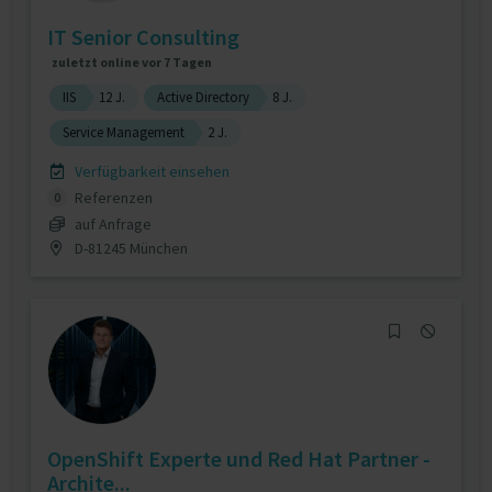
IT Senior Consulting
zuletzt online vor 7 Tagen
IIS
12 J.
Active Directory
8 J.
Service Management
2 J.
Verfügbarkeit einsehen
Referenzen
0
auf Anfrage
D-81245 München
OpenShift Experte und Red Hat Partner -
Archite...