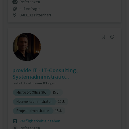
Referenzen
12
auf Anfrage
D-83132 Pittenhart
provide IT - IT-Consulting,
Systemadministratio...
zuletzt online vor 8 Tagen
Microsoft Office 365
15 J.
Netzwerkadministrator
15 J.
Projektadministrator
15 J.
Verfügbarkeit einsehen
Referenzen
0