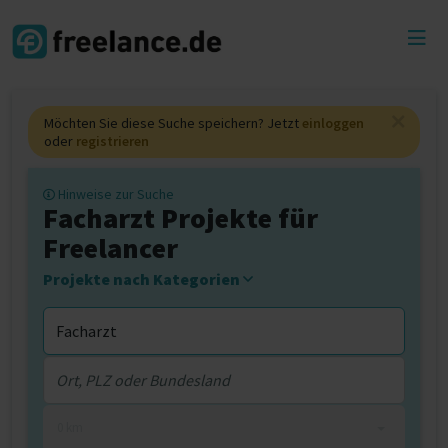
Toggl
menu
Möchten Sie diese Suche speichern? Jetzt
einloggen
oder
registrieren
Hinweise zur Suche
Facharzt Projekte für
Freelancer
Projekte nach Kategorien
0 km