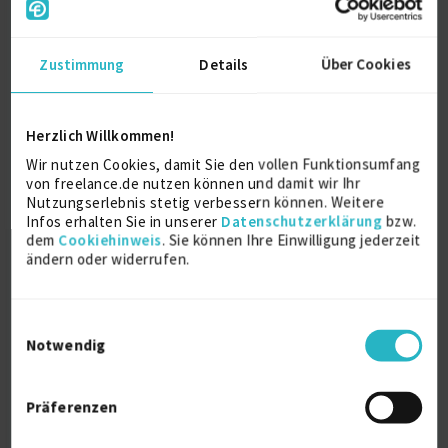
Zustimmung
Details
Über Cookies
Herzlich Willkommen!
Wir nutzen Cookies, damit Sie den vollen Funktionsumfang
Facharzt für Innere Medizin mit ZB
von freelance.de nutzen können und damit wir Ihr
Diabetologie (m/w/d)
Nutzungserlebnis stetig verbessern können. Weitere
Infos erhalten Sie in unserer
Datenschutzerklärung
bzw.
Firmenname:
für EXPERT-Mitglieder sichtbar
dem
Cookiehinweis
. Sie können Ihre Einwilligung jederzeit
ändern oder widerrufen.
Als EXPERT Projekt INSIGHTS abrufen.
Mehr erfahren »
Ab August 2026
D-Bielefeld
Einwilligungsauswahl
12.07.2026 07:30
Notwendig
Präferenzen