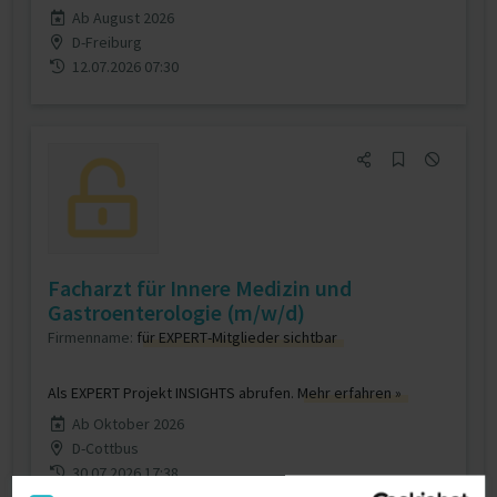
Ab August 2026
D-Freiburg
12.07.2026 07:30
Facharzt für Innere Medizin und
Gastroenterologie (m/w/d)
Firmenname:
für EXPERT-Mitglieder sichtbar
Als EXPERT Projekt INSIGHTS abrufen.
Mehr erfahren »
Ab Oktober 2026
D-Cottbus
30.07.2026 17:38