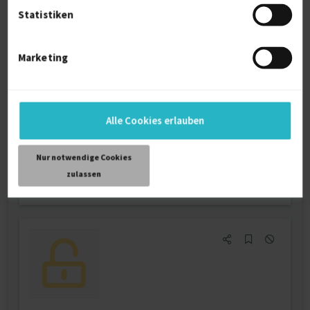
Statistiken
Marketing
Oberarzt Psychiatrie und Psychotherapie
(m/w/d)
Firmenname:
für EXPERT-Mitglieder sichtbar
Alle Cookies erlauben
Als EXPERT Projekt INSIGHTS abrufen.
Mehr erfahren »
Ab August 2026
Nur notwendige Cookies
D-Göttingen
zulassen
12.07.2026 07:30