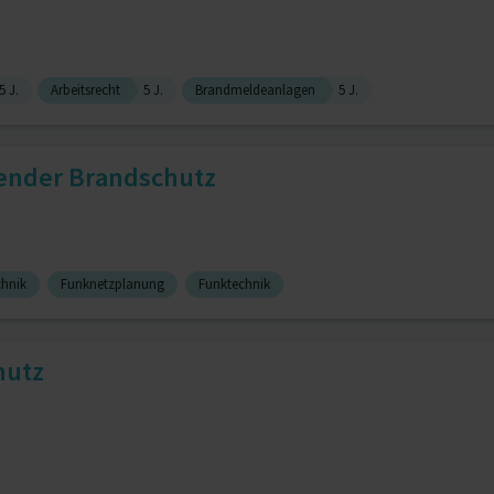
5 J.
Arbeitsrecht
5 J.
Brandmeldeanlagen
5 J.
ender Brandschutz
chnik
Funknetzplanung
Funktechnik
hutz