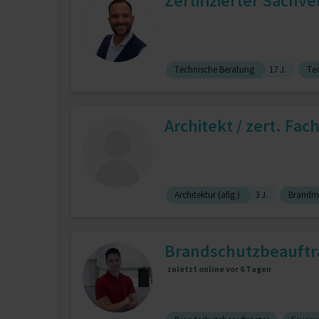
Zertifizierter Sachv
Technische Beratung
17 J.
Te
Architekt / zert. Fa
Architektur (allg.)
3 J.
Brandm
Brandschutzbeauftra
zuletzt online vor 6 Tagen