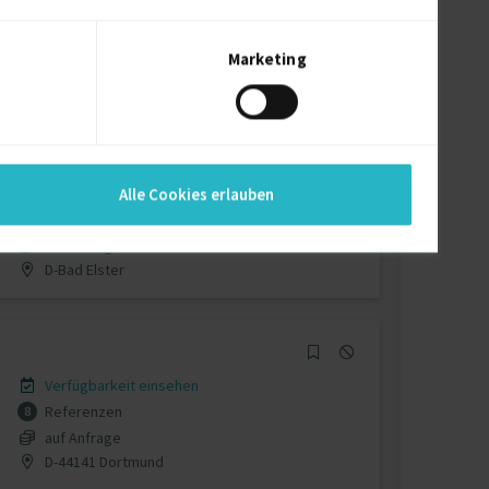
Verfügbarkeit einsehen
Referenzen
0
auf Anfrage
Marketing
D-87437 Kempten (Allgäu)
Verfügbarkeit einsehen
Alle Cookies erlauben
Referenz
1
auf Anfrage
D-Bad Elster
Verfügbarkeit einsehen
Referenzen
8
auf Anfrage
D-44141 Dortmund