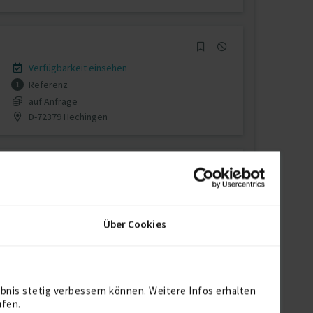
Verfügbarkeit einsehen
Referenz
1
auf Anfrage
D-72379 Hechingen
Verfügbarkeit einsehen
Referenzen
0
Über Cookies
€85/Stunde
D-32547 Bad Oeynhausen
bnis stetig verbessern können. Weitere Infos erhalten
ufen.