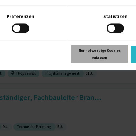
Präferenzen
Statistiken
CAD (computer-aided design)
4 J.
Bauzeichner
tro, MSR, IT, Brandschutz
Nur notwendige Cookies
zulassen
ik
IT-Spezialist
Projektmanagement
21 J.
tändiger, Fachbauleiter Bran...
9 J.
Technische Beratung
5 J.