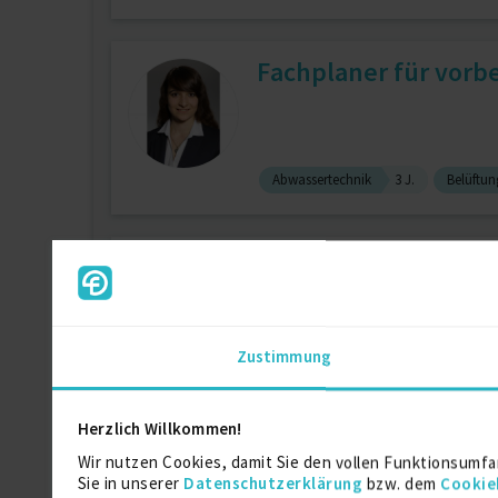
Fachplaner für vor
Abwassertechnik
3 J.
Belüftun
Ehe. GF und Abt. Che
zuletzt online vor wenigen Tagen
Zustimmung
Autodesk AutoCAD (allg.)
2 J.
Herzlich Willkommen!
Bauzeichner (Spezia
Wir nutzen Cookies, damit Sie den vollen Funktionsumfa
Sie in unserer
Datenschutzerklärung
bzw. dem
Cookie