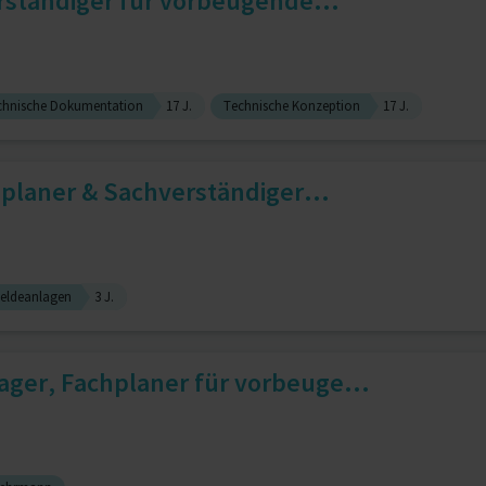
erständiger für vorbeugende...
chnische Dokumentation
17 J.
Technische Konzeption
17 J.
chplaner & Sachverständiger...
eldeanlagen
3 J.
ger, Fachplaner für vorbeuge...