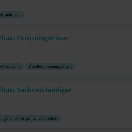
zbeauftragter
hutz / Risikoingenieur
urwissenschaft
Brandbekämpfungssysteme
schutz Sachverständiger
ndiger im vorbeugenden Brandschutz