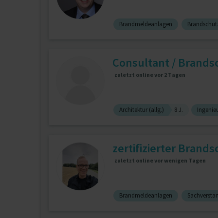
Brandmeldeanlagen
Brandschut
Consultant / Brandsc
zuletzt online vor 2 Tagen
Architektur (allg.)
8 J.
Ingenie
zertifizierter Brand
zuletzt online vor wenigen Tagen
Brandmeldeanlagen
Sachverstä