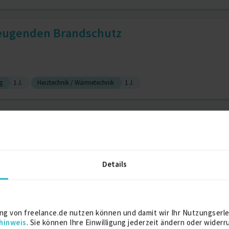
beugenden Brandschutz
g
1 J.
Heiztechnik / Wärmetechnik
1 J.
ff: PL+Fachplaner mit 40 Ja...
Details
Autodesk Revit
2 J.
Baukonstruktion
2 J.
Belüftung
2 J.
lisierung Brandschutz)
ng von freelance.de nutzen können und damit wir Ihr Nutzungserle
hinweis
. Sie können Ihre Einwilligung jederzeit ändern oder widerr