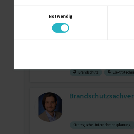
Einwilligungsauswahl
Notwendig
Autodesk AutoCAD (allg.)
8 J.
OÜ/BauL/QM/IBN Elek
zuletzt online vor wenigen Tagen
Brandschutz
Elektrotechn
Brandschutzsachvers
Strategische Unternehmensplanung