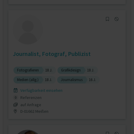
Journalist, Fotograf, Publizist
Fotografieren
18 J.
Grafikdesign
18 J.
Medien (allg.)
18 J.
Journalismus
16 J.
Verfügbarkeit einsehen
Referenzen
0
auf Anfrage
D-01662 Meißen