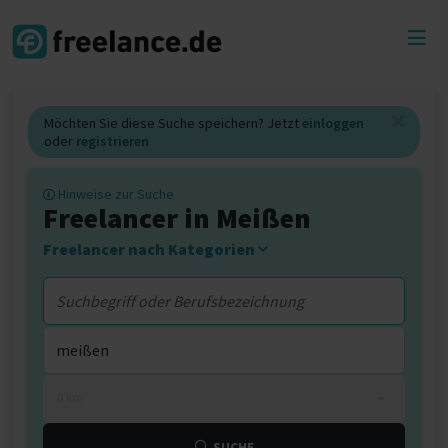
Toggl
menu
Möchten Sie diese Suche speichern? Jetzt
einloggen
oder
registrieren
Hinweise zur Suche
Freelancer in Meißen
Freelancer nach Kategorien
0 km
SUCHE