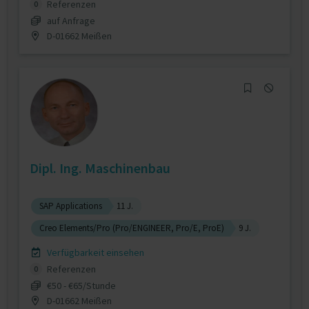
Referenzen
0
auf Anfrage
D-01662 Meißen
Dipl. Ing. Maschinenbau
SAP Applications
11 J.
Creo Elements/Pro (Pro/ENGINEER, Pro/E, ProE)
9 J.
Verfügbarkeit einsehen
Referenzen
0
€50 - €65/Stunde
D-01662 Meißen