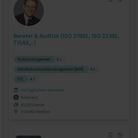
Berater & Auditor (ISO 27001, ISO 22301,
TISAX,..)
Risikomanagement
6 J.
Betriebskontinuitätsmanagement (BKM)
4 J.
ITIL
4 J.
Verfügbarkeit einsehen
Referenz
1
€110/Stunde
D-01662 Meißen