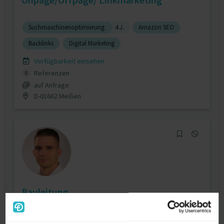
Suchmaschinenoptimierung
4 J.
Amazon SEO
Backlinks
Digital Marketing
Verfügbarkeit einsehen
Referenzen
0
auf Anfrage
D-01662 Meißen
Bauleitung
Bauleitung / Baustellenleitung
11 J.