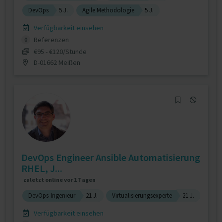
DevOps
5 J.
Agile Methodologie
5 J.
Verfügbarkeit einsehen
Referenzen
0
€95 - €120/Stunde
D-01662 Meißen
DevOps Engineer Ansible Automatisierung
RHEL, J...
zuletzt online vor 1 Tagen
DevOps-Ingenieur
21 J.
Virtualisierungsexperte
21 J.
Verfügbarkeit einsehen