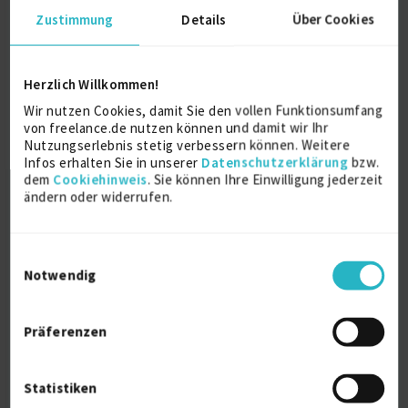
Zustimmung
Details
Über Cookies
Projektleitung / Teamleitung (IT)
1 J.
Verfügbarkeit einsehen
Referenzen
0
Herzlich Willkommen!
auf Anfrage
Wir nutzen Cookies, damit Sie den vollen Funktionsumfang
D-01662 Meißen
von freelance.de nutzen können und damit wir Ihr
Nutzungserlebnis stetig verbessern können. Weitere
Infos erhalten Sie in unserer
Datenschutzerklärung
bzw.
dem
Cookiehinweis
. Sie können Ihre Einwilligung jederzeit
ändern oder widerrufen.
Einwilligungsauswahl
Notwendig
Texterin
Präferenzen
Texter
3 J.
Verfügbarkeit einsehen
Statistiken
Referenzen
0