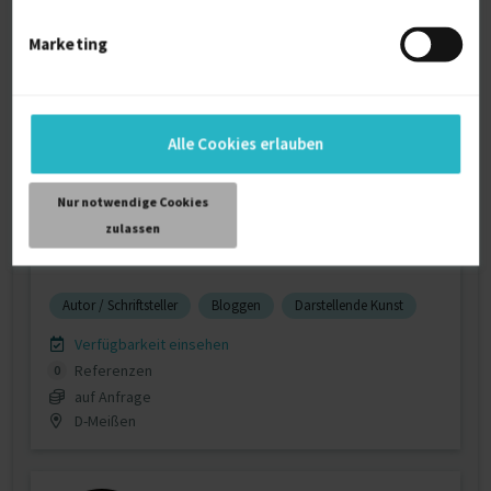
€40 - €95/Stunde
D-01662 Meißen
Marketing
Alle Cookies erlauben
Nur notwendige Cookies
zulassen
Digital Course Manager
Autor / Schriftsteller
Bloggen
Darstellende Kunst
Verfügbarkeit einsehen
Referenzen
0
auf Anfrage
D-Meißen