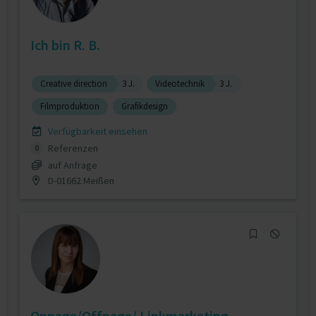
Ich bin R. B.
Creative direction
3 J.
Videotechnik
3 J.
Filmproduktion
Grafikdesign
Verfügbarkeit einsehen
Referenzen
0
auf Anfrage
D-01662 Meißen
Onpage/Offpage/ Linkmarketing