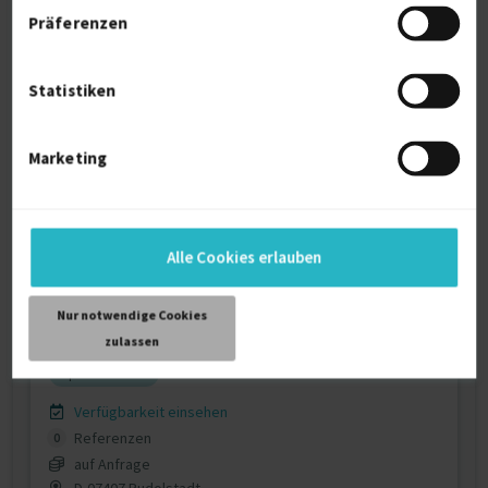
Referenzen
0
Präferenzen
auf Anfrage
D-07407 Rudolstadt
Statistiken
Marketing
Alle Cookies erlauben
Kfz-Mechaniker
Nur notwendige Cookies
Kundendienst (Sonstige)
Autoreparatur
Neugier
zulassen
Sportlich aktiv
Verfügbarkeit einsehen
Referenzen
0
auf Anfrage
D-07407 Rudolstadt