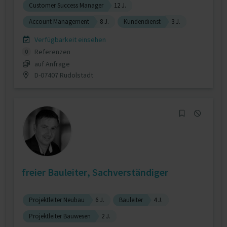
Customer Success Manager
12 J.
Account Management
8 J.
Kundendienst
3 J.
Verfügbarkeit einsehen
Referenzen
0
auf Anfrage
D-07407 Rudolstadt
freier Bauleiter, Sachverständiger
Projektleiter Neubau
6 J.
Bauleiter
4 J.
Projektleiter Bauwesen
2 J.