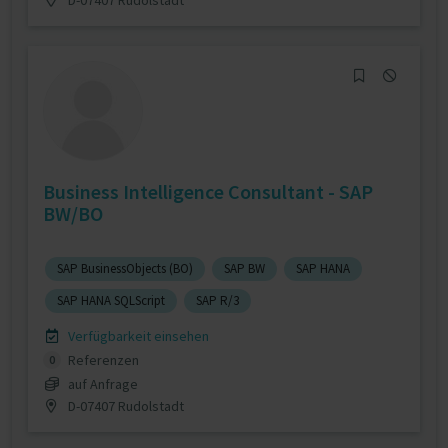
Business Intelligence Consultant - SAP
BW/BO
SAP BusinessObjects (BO)
SAP BW
SAP HANA
SAP HANA SQLScript
SAP R/3
Verfügbarkeit einsehen
Referenzen
0
auf Anfrage
D-07407 Rudolstadt