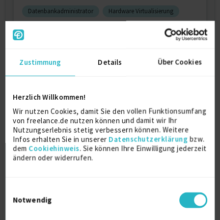
Datenbankadministrator
Hardware Virtualisierung
Hardwareentwickler
Verfügbarkeit einsehen
Referenzen
0
Zustimmung
Details
Über Cookies
auf Anfrage
D-07407 Rudolstadt
Herzlich Willkommen!
Wir nutzen Cookies, damit Sie den vollen Funktionsumfang
von freelance.de nutzen können und damit wir Ihr
Nutzungserlebnis stetig verbessern können. Weitere
Infos erhalten Sie in unserer
Datenschutzerklärung
bzw.
dem
Cookiehinweis
. Sie können Ihre Einwilligung jederzeit
ändern oder widerrufen.
Softwareentwicklung, Engineering, R&D
zuletzt online vor wenigen Tagen
Einwilligungsauswahl
Notwendig
Algorithmen
C#
C++
C/al
Verfügbarkeit einsehen