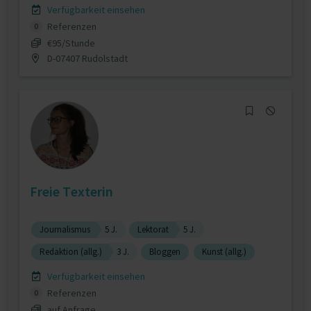
Verfügbarkeit einsehen
Referenzen
0
€95/Stunde
D-07407 Rudolstadt
Freie Texterin
Journalismus
5 J.
Lektorat
5 J.
Redaktion (allg.)
3 J.
Bloggen
Kunst (allg.)
Verfügbarkeit einsehen
Referenzen
0
auf Anfrage