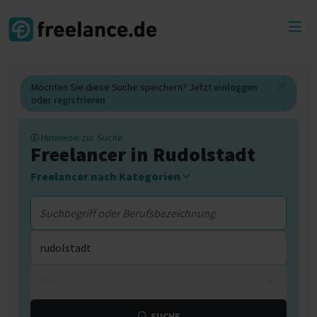
Toggl
menu
Möchten Sie diese Suche speichern? Jetzt
einloggen
oder
registrieren
Hinweise zur Suche
Freelancer in Rudolstadt
Freelancer nach Kategorien
0 km
SUCHE