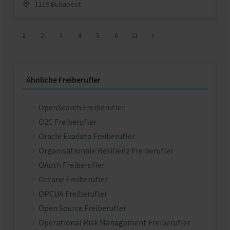
1119 Budapest
1
2
3
4
5
6
11
Ähnliche Freiberufler
OpenSearch Freiberufler
O2C Freiberufler
Oracle Exadata Freiberufler
Organisationale Resilienz Freiberufler
OAuth Freiberufler
Octane Freiberufler
OPCUA Freiberufler
Open Source Freiberufler
Operational Risk Management Freiberufler