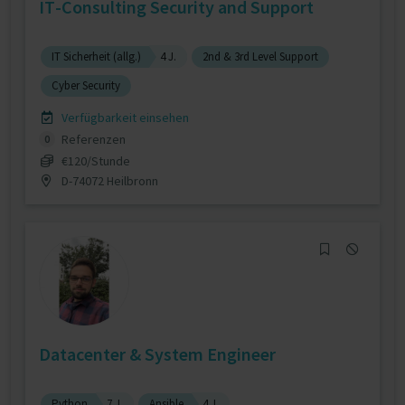
IT-Consulting Security and Support
IT Sicherheit (allg.)
4 J.
2nd & 3rd Level Support
Cyber Security
Verfügbarkeit einsehen
Referenzen
0
€120/Stunde
D-74072 Heilbronn
Datacenter & System Engineer
Python
7 J.
Ansible
4 J.