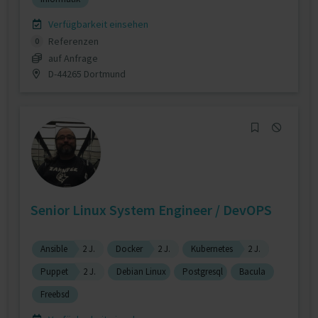
Verfügbarkeit einsehen
Referenzen
0
auf Anfrage
D-44265 Dortmund
Senior Linux System Engineer / DevOPS
Ansible
2 J.
Docker
2 J.
Kubernetes
2 J.
Puppet
2 J.
Debian Linux
Postgresql
Bacula
Freebsd