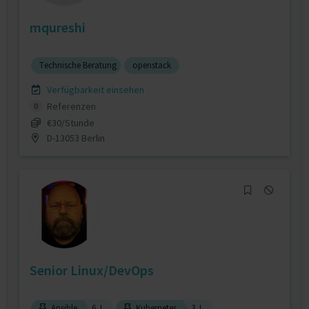
mqureshi
Technische Beratung
openstack
Verfügbarkeit einsehen
Referenzen
0
€30/Stunde
D-13053 Berlin
Senior Linux/DevOps
Ansible
6 J.
Kubernetes
3 J.