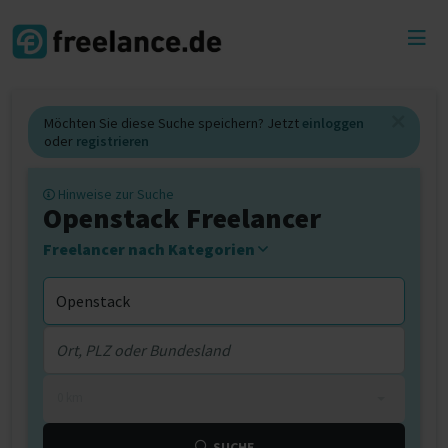
Toggl
menu
Möchten Sie diese Suche speichern? Jetzt
einloggen
oder
registrieren
Hinweise zur Suche
Openstack Freelancer
Freelancer nach Kategorien
0 km
SUCHE