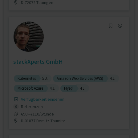
D-72072 Tübingen
stackXperts GmbH
Kubernetes
5 J.
Amazon Web Services (AWS)
4 J.
Microsoft Azure
4 J.
Mysql
4 J.
Verfügbarkeit einsehen
Referenzen
0
€90 - €110/Stunde
D-01877 Demitz-Thumitz