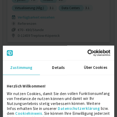
Virtualisierung (Allg.)
3 J.
Data Centers
3 J.
Verfügbarkeit einsehen
Referenzen
0
€70 - €80/Stunde
D-12459 Treptow-Köpenick
Zustimmung
Details
Über Cookies
Senior Entwickler
Herzlich Willkommen!
Wir nutzen Cookies, damit Sie den vollen Funktionsumfang
von freelance.de nutzen können und damit wir Ihr
Python
7 J.
.Net
6 J.
Oracle Database
4 J.
Nutzungserlebnis stetig verbessern können. Weitere
Infos erhalten Sie in unserer
Datenschutzerklärung
bzw.
React (JavaScript library)
4 J.
ASP.NET
3 J.
dem
Cookiehinweis
. Sie können Ihre Einwilligung jederzeit