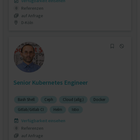
Verfügbarkeit einsehen
Referenzen
0
auf Anfrage
D-Köln
Senior Kubernetes Engineer
Bash Shell
Ceph
Cloud (allg.)
Docker
Gitlab/Gitlab CI
Helm
Istio
Verfügbarkeit einsehen
Referenzen
0
auf Anfrage