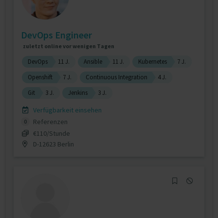
DevOps Engineer
zuletzt online vor wenigen Tagen
DevOps
11 J.
Ansible
11 J.
Kubernetes
7 J.
Openshift
7 J.
Continuous Integration
4 J.
Git
3 J.
Jenkins
3 J.
Verfügbarkeit einsehen
Referenzen
0
€110/Stunde
D-12623 Berlin