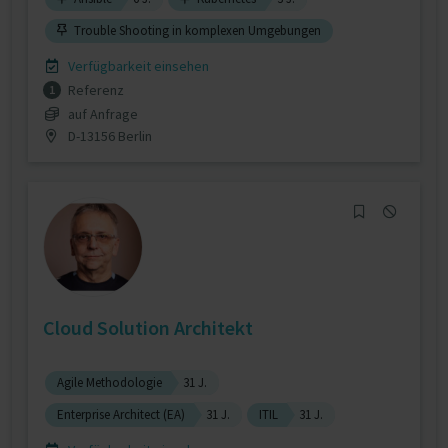
Trouble Shooting in komplexen Umgebungen
Verfügbarkeit einsehen
Referenz
1
auf Anfrage
D-13156 Berlin
Cloud Solution Architekt
Agile Methodologie
31 J.
Enterprise Architect (EA)
31 J.
ITIL
31 J.