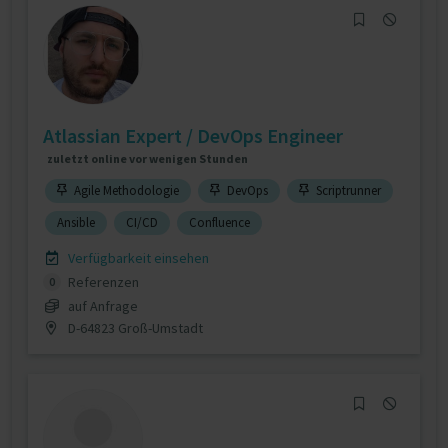
Atlassian Expert / DevOps Engineer
zuletzt online vor wenigen Stunden
Agile Methodologie
DevOps
Scriptrunner
Ansible
CI/CD
Confluence
Verfügbarkeit einsehen
Referenzen
0
auf Anfrage
D-64823 Groß-Umstadt