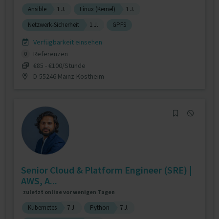
Ansible
1 J.
Linux (Kernel)
1 J.
Netzwerk-Sicherheit
1 J.
GPFS
Verfügbarkeit einsehen
Referenzen
0
€85 - €100/Stunde
D-55246 Mainz-Kostheim
Senior Cloud & Platform Engineer (SRE) |
AWS, A...
zuletzt online vor wenigen Tagen
Kubernetes
7 J.
Python
7 J.