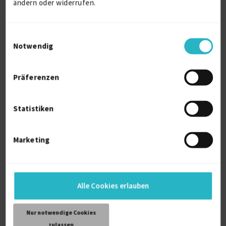
Verfügbarkeit einsehen
ändern oder widerrufen.
Referenzen
0
auf Anfrage
Einwilligungsauswahl
31236 Krakau
Notwendig
Präferenzen
Statistiken
DevOps & Cloud-Engineer
Marketing
zuletzt online vor 5 Tagen
Continuous Integration
6 J.
DevOps
6 J.
Infrastrukturarchitektur
6 J.
Alle Cookies erlauben
Verfügbarkeit einsehen
Referenzen
0
Nur notwendige Cookies
€135 - €145/Stunde
zulassen