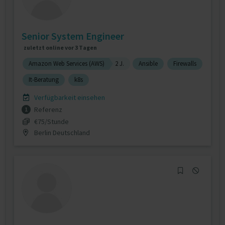
Senior System Engineer
zuletzt online vor 3 Tagen
Amazon Web Services (AWS)
2 J.
Ansible
Firewalls
It-Beratung
k8s
Verfügbarkeit einsehen
Referenz
1
€75/Stunde
Berlin Deutschland