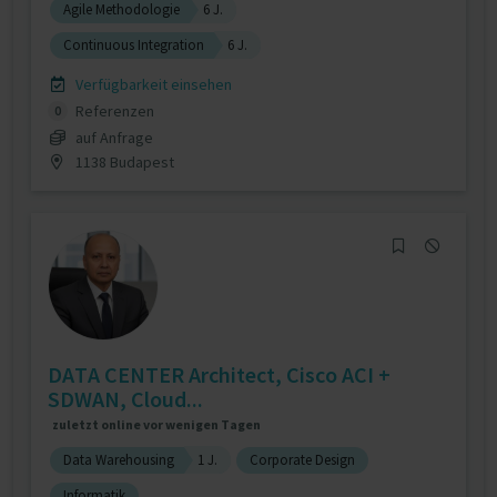
Agile Methodologie
6 J.
Continuous Integration
6 J.
Verfügbarkeit einsehen
Referenzen
0
auf Anfrage
1138 Budapest
DATA CENTER Architect, Cisco ACI +
SDWAN, Cloud...
zuletzt online vor wenigen Tagen
Data Warehousing
1 J.
Corporate Design
Informatik