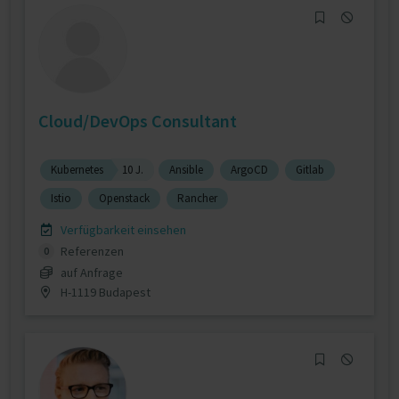
Cloud/DevOps Consultant
Kubernetes
10 J.
Ansible
ArgoCD
Gitlab
Istio
Openstack
Rancher
Verfügbarkeit einsehen
Referenzen
0
auf Anfrage
H-1119 Budapest