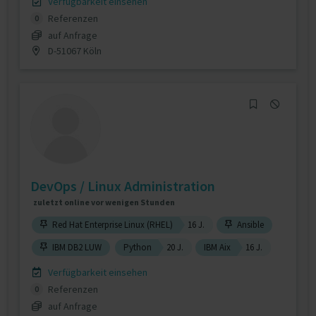
Verfügbarkeit einsehen
Referenzen
0
auf Anfrage
D-51067 Köln
DevOps / Linux Administration
zuletzt online vor wenigen Stunden
Red Hat Enterprise Linux (RHEL)
16 J.
Ansible
IBM DB2 LUW
Python
20 J.
IBM Aix
16 J.
Verfügbarkeit einsehen
Referenzen
0
auf Anfrage