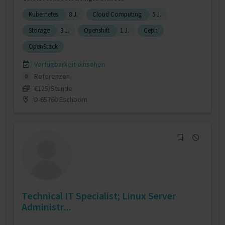
Kubernetes
8 J.
Cloud Computing
5 J.
Storage
3 J.
Openshift
1 J.
Ceph
OpenStack
Verfügbarkeit einsehen
Referenzen
0
€125/Stunde
D-65760 Eschborn
Technical IT Specialist; Linux Server
Administr...