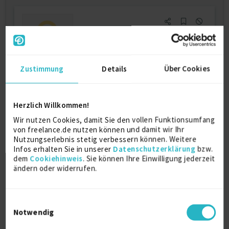
Zustimmung
Details
Über Cookies
Technischer Systemplaner (m/w/d) –
Raum Köln | asap | Remote |...
Firmenname:
für EXPERT-Mitglieder sichtbar
Herzlich Willkommen!
Wir nutzen Cookies, damit Sie den vollen Funktionsumfang
Als EXPERT Projekt INSIGHTS abrufen.
Mehr erfahren »
von freelance.de nutzen können und damit wir Ihr
Nutzungserlebnis stetig verbessern können. Weitere
Ab Juli 2026
Infos erhalten Sie in unserer
Datenschutzerklärung
bzw.
D-Großraum Köln
dem
Cookiehinweis
. Sie können Ihre Einwilligung jederzeit
Remote
ändern oder widerrufen.
03.07.2026 09:17
Einwilligungsauswahl
Notwendig