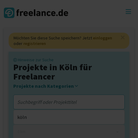
Toggl
menu
Möchten Sie diese Suche speichern? Jetzt
einloggen
oder
registrieren
Hinweise zur Suche
Projekte in Köln für
Freelancer
Projekte nach Kategorien
0 km