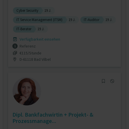
Cyber Security
19 J.
IT Service Management (ITSM)
19 J.
IT-Auditor
19 J.
IT-Berater
19 J.
Verfügbarkeit einsehen
Referenz
1
€115/Stunde
D-61118 Bad Vilbel
Dipl. Bankfachwirtin + Projekt- &
Prozessmanage...