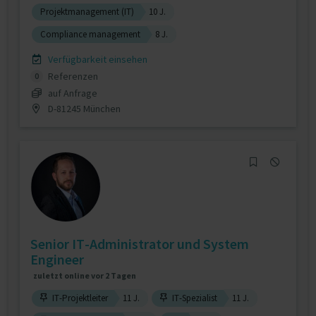
Projektmanagement (IT)
10 J.
Compliance management
8 J.
Verfügbarkeit einsehen
Referenzen
0
auf Anfrage
D-81245 München
Senior IT-Administrator und System
Engineer
zuletzt online vor 2 Tagen
IT-Projektleiter
11 J.
IT-Spezialist
11 J.