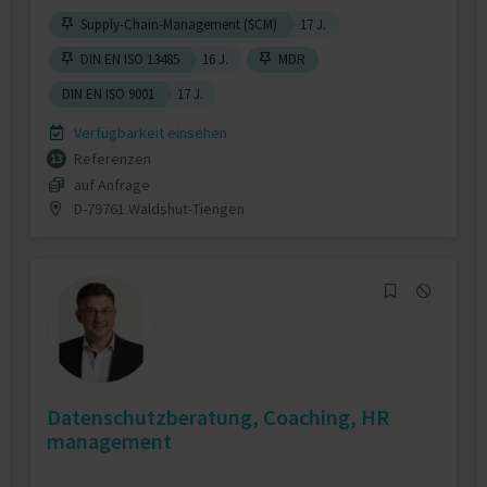
Supply-Chain-Management (SCM)
17 J.
DIN EN ISO 13485
16 J.
MDR
DIN EN ISO 9001
17 J.
Verfügbarkeit einsehen
Referenzen
13
auf Anfrage
D-79761 Waldshut-Tiengen
Datenschutzberatung, Coaching, HR
management