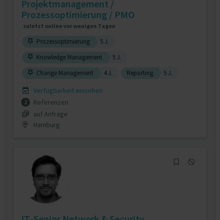
Projektmanagement /
Prozessoptimierung / PMO
zuletzt online vor wenigen Tagen
Prozessoptimierung
5 J.
Knowledge Management
5 J.
Change Management
4 J.
Reporting
5 J.
Verfügbarkeit einsehen
Referenzen
2
auf Anfrage
Hamburg
IT-Senior Network & Security