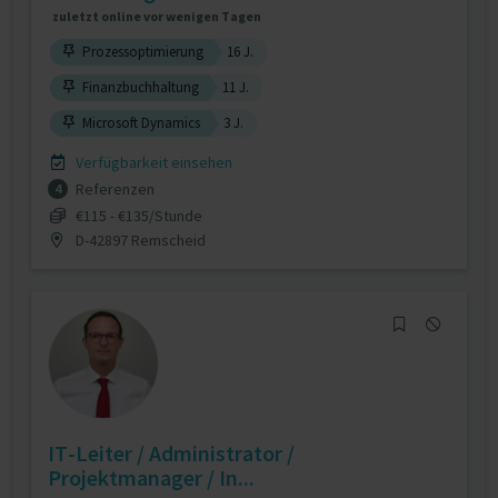
zuletzt online vor wenigen Tagen
Prozessoptimierung
16 J.
Finanzbuchhaltung
11 J.
Microsoft Dynamics
3 J.
Verfügbarkeit einsehen
Referenzen
4
€115 - €135/Stunde
D-42897 Remscheid
IT-Leiter / Administrator /
Projektmanager / In...