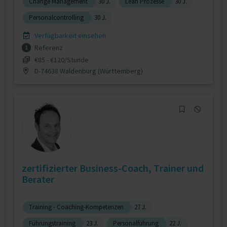
Change Management
30 J.
Lean Prozesse
30 J.
Personalcontrolling
30 J.
Verfügbarkeit einsehen
Referenz
1
€85 - €120/Stunde
D-74638 Waldenburg (Württemberg)
zertifizierter Business-Coach, Trainer und
Berater
Training - Coaching-Kompetenzen
27 J.
Führungstraining
23 J.
Personalführung
22 J.