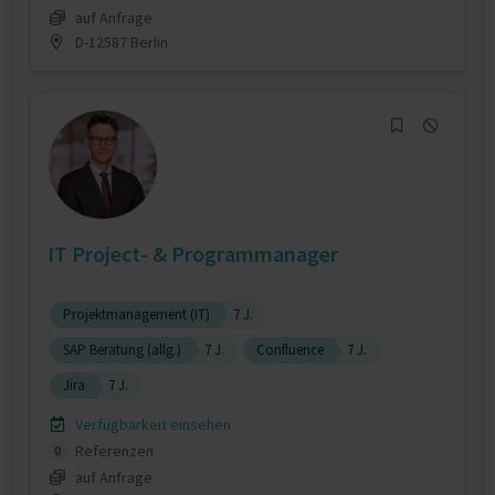
auf Anfrage
D-12587 Berlin
IT Project- & Programmanager
Projektmanagement (IT)
7 J.
SAP Beratung (allg.)
7 J.
Confluence
7 J.
Jira
7 J.
Verfügbarkeit einsehen
Referenzen
0
auf Anfrage