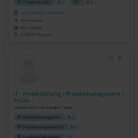
IT-Support (allg.)
10 J.
ITIL
11 J.
Verfügbarkeit einsehen
Referenzen
0
€85/Stunde
D-48165 Münster
IT : Projektleitung / Projektmanagement /
Proze...
zuletzt online vor wenigen Tagen
Identitätsmanagement
35 J.
Projektmanagement (IT)
11 J.
Portfolio-Optimierung
5 J.