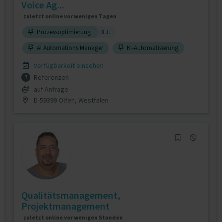
Voice Ag...
zuletzt online vor wenigen Tagen
Prozessoptimierung
8 J.
AI Automations Manager
KI-Automatisierung
Verfügbarkeit einsehen
Referenzen
7
auf Anfrage
D-59399 Olfen, Westfalen
Qualitätsmanagement,
Projektmanagement
zuletzt online vor wenigen Stunden