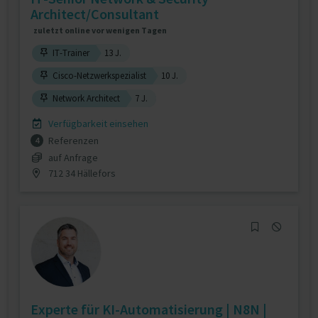
Architect/Consultant
zuletzt online vor wenigen Tagen
IT-Trainer
13 J.
Cisco-Netzwerkspezialist
10 J.
Network Architect
7 J.
Verfügbarkeit einsehen
Referenzen
4
auf Anfrage
712 34 Hällefors
Experte für KI-Automatisierung | N8N |