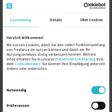
Zustimmung
Details
Über Cookies
Senior Systems Engineer und
(Next)Cloud-Spezialist
Herzlich Willkommen!
Wir nutzen Cookies, damit Sie den vollen Funktionsumfang
Systems Engineering
19 J.
von freelance.de nutzen können und damit wir Ihr
Nutzungserlebnis stetig verbessern können. Weitere
Infrastrukturarchitektur
11 J.
IT-Spezialist
8 J.
Infos erhalten Sie in unserer
Datenschutzerklärung
bzw.
dem
Cookiehinweis
. Sie können Ihre Einwilligung jederzeit
Verfügbarkeit einsehen
ändern oder widerrufen.
Referenzen
12
auf Anfrage
D-83132 Pittenhart
Einwilligungsauswahl
Notwendig
Präferenzen