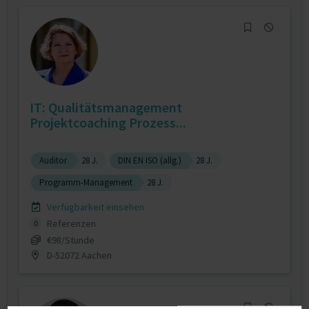
IT: Qualitätsmanagement
Projektcoaching Prozess...
Auditor
28 J.
DIN EN ISO (allg.)
28 J.
Programm-Management
28 J.
Verfügbarkeit einsehen
Referenzen
0
€98/Stunde
D-52072 Aachen