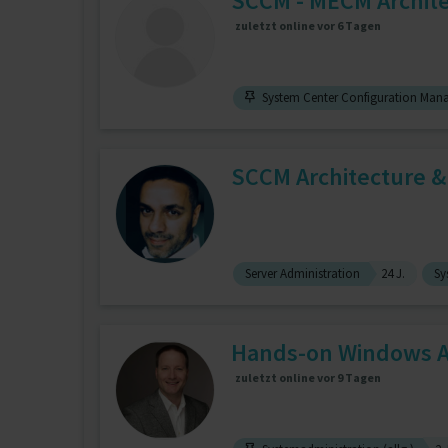
SCCM - MECM Archit
zuletzt online vor 6 Tagen
System Center Configuration Man
SCCM Architecture &
Server Administration
24 J.
Sy
Hands-on Windows Ad
zuletzt online vor 9 Tagen