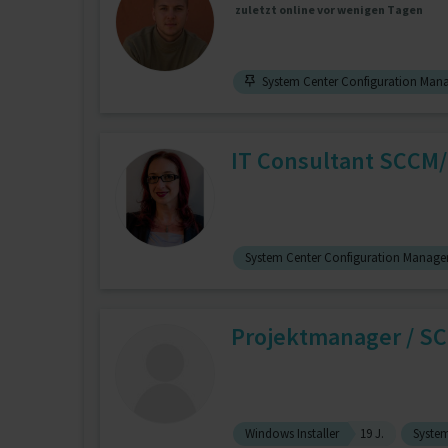
zuletzt online vor wenigen Tagen
System Center Configuration Man
IT Consultant SCCM/
System Center Configuration Manage
Projektmanager / S
Windows Installer
19 J.
Syste