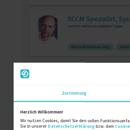
SCCM Spezialist, Sys
zuletzt online vor wenigen Tagen
Microsoft Windows (allg.)
System
Support Windows Sys
zuletzt online vor wenigen Tagen
Zustimmung
IT Ingenieur-Infrastruktur
29 J.
Herzlich Willkommen!
SCCM / MECM Archite
Wir nutzen Cookies, damit Sie den vollen Funktionsumfa
Sie in unserer
Datenschutzerklärung
bzw. dem
Cookie