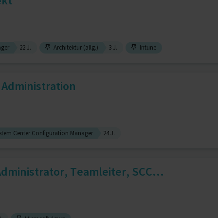
ekt
ager
22 J.
Architektur (allg.)
3 J.
Intune
 Administration
stem Center Configuration Manager
24 J.
ministrator, Teamleiter, SCC...