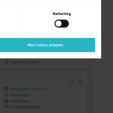
Verfügbarkeit einsehen
Referenzen
0
auf Anfrage
Marketing
D-53100 Köln
Verfügbarkeit einsehen
Alle Cookies erlauben
Referenzen
11
auf Anfrage
D-40476 Düsseldorf
Verfügbarkeit einsehen
Referenzen
0
€100/Stunde
D-53604 Bad Honnef