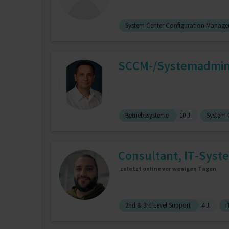
System Center Configuration Manage
SCCM-/Systemadmini
Betriebssysteme
10 J.
System 
Consultant, IT-Syste
zuletzt online vor wenigen Tagen
2nd & 3rd Level Support
4 J.
I