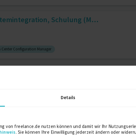
temintegration, Schulung (M...
 Center Configuration Manager
teme /SCCM 2012 - CB / AZURE...
Details
Informatik
Intune
Projektassistenz (IT)
ct & Consultant
ng von freelance.de nutzen können und damit wir Ihr Nutzungserle
hinweis
. Sie können Ihre Einwilligung jederzeit ändern oder widerr