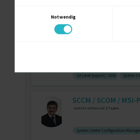
Einwilligungsauswahl
Notwendig
System Center Configuration Manage
IT Dienstleister, In
zuletzt online vor wenigen Stunden
1st Level Support / UHD
System Ce
SCCM / SCOM / MSI-P
zuletzt online vor 2 Tagen
System Center Configuration Manage