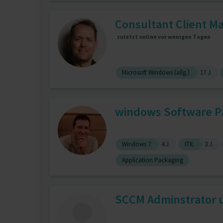
Consultant Client M
zuletzt online vor wenigen Tagen
Microsoft Windows (allg.)
17 J.
windows Software Pak
Windows 7
4 J.
ITIL
3 J.
Application Packaging
SCCM Adminstrator u