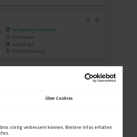
Verfügbarkeit einsehen
Referenzen
0
auf Anfrage
D-22147 Hamburg
Verfügbarkeit einsehen
Referenzen
0
Über Cookies
auf Anfrage
Deutschland
bnis stetig verbessern können. Weitere Infos erhalten
ufen.