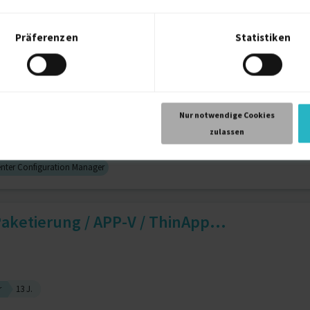
Präferenzen
Statistiken
r
15 J.
It-Beratung
14 J.
Konfiguration
12 J.
cident Manager, SCCM Softwa...
Nur notwendige Cookies
zulassen
nter Configuration Manager
aketierung / APP-V / ThinApp...
r
13 J.