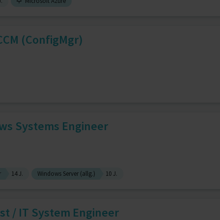
J.
Microsoft Azure
CCM (ConfigMgr)
ows Systems Engineer
r
14 J.
Windows Server (allg.)
10 J.
t / IT System Engineer