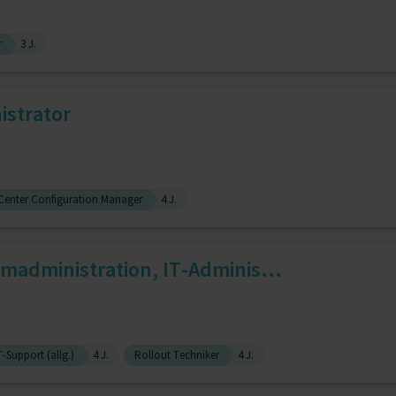
r
3 J.
strator
Center Configuration Manager
4 J.
madministration, IT-Adminis...
T-Support (allg.)
4 J.
Rollout Techniker
4 J.