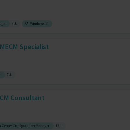
ager
4 J.
Windows 11
MECM Specialist
r
7 J.
CCM Consultant
m Center Configuration Manager
12 J.