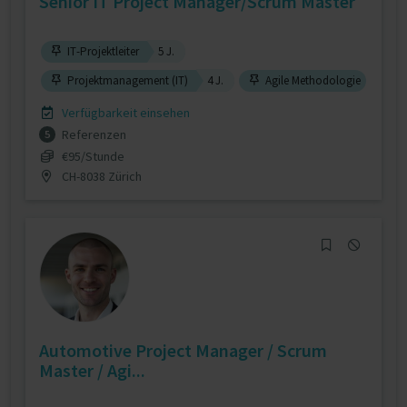
Senior IT Project Manager/Scrum Master
IT-Projektleiter
5 J.
Projektmanagement (IT)
4 J.
Agile Methodologie
Verfügbarkeit einsehen
Referenzen
5
€95/Stunde
CH-8038 Zürich
Automotive Project Manager / Scrum
Master / Agi...