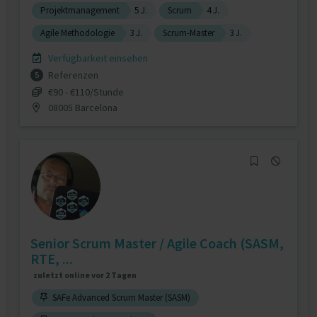
Projektmanagement
5 J.
Scrum
4 J.
Agile Methodologie
3 J.
Scrum-Master
3 J.
Verfügbarkeit einsehen
Referenzen
5
€90 - €110/Stunde
08005 Barcelona
Senior Scrum Master / Agile Coach (SASM,
RTE, ...
zuletzt online vor 2 Tagen
SAFe Advanced Scrum Master (SASM)