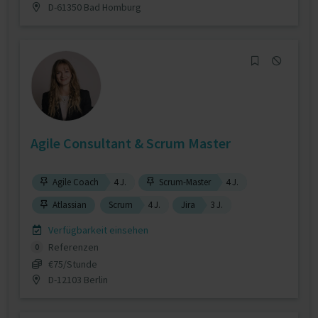
D-61350 Bad Homburg
Agile Consultant & Scrum Master
Agile Coach
4 J.
Scrum-Master
4 J.
Atlassian
Scrum
4 J.
Jira
3 J.
Verfügbarkeit einsehen
Referenzen
0
€75/Stunde
D-12103 Berlin