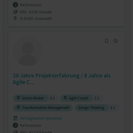
Referenzen
2
€92 - €105/Stunde
D-82031 Grünwald
20 Jahre Projekterfahrung / 8 Jahre als
Agile C...
Scrum-Master
3 J.
Agile Coach
2 J.
Transformation Management
Design Thinking
3 J.
Verfügbarkeit einsehen
Referenzen
2
€80 - €110/Stunde