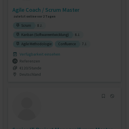
Agile Coach / Scrum Master
zuletzt online vor 2 Tagen
Scrum
8 J.
Kanban (Softwareentwicklung)
6 J.
Agile Methodologie
Confluence
7 J.
Verfügbarkeit einsehen
Referenzen
15
€120/Stunde
Deutschland