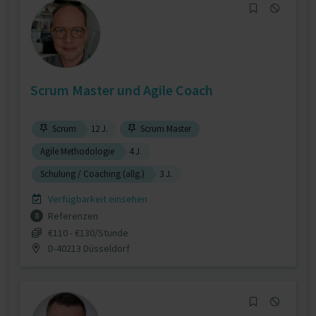
Scrum Master und Agile Coach
Scrum
12 J.
Scrum Master
Agile Methodologie
4 J.
Schulung / Coaching (allg.)
3 J.
Verfügbarkeit einsehen
Referenzen
8
€110 - €130/Stunde
D-40213 Düsseldorf