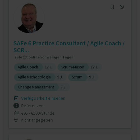
SAFe 6 Practice Consultant / Agile Coach /
SCR...
zuletzt online vor wenigen Tagen
Agile Coach
12 J.
Scrum-Master
12 J.
Agile Methodologie
9 J.
Scrum
9 J.
Change Management
7 J.
Verfügbarkeit einsehen
Referenzen
2
€95 - €100/Stunde
nicht angegeben