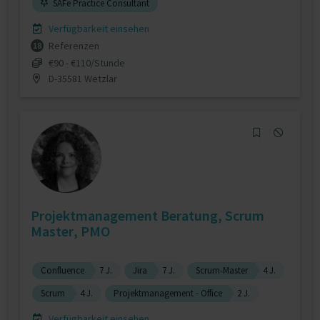
SAFe Practice Consultant
Verfügbarkeit einsehen
Referenzen
18
€90 - €110/Stunde
D-35581 Wetzlar
Projektmanagement Beratung, Scrum
Master, PMO
Confluence
7 J.
Jira
7 J.
Scrum-Master
4 J.
Scrum
4 J.
Projektmanagement - Office
2 J.
Verfügbarkeit einsehen