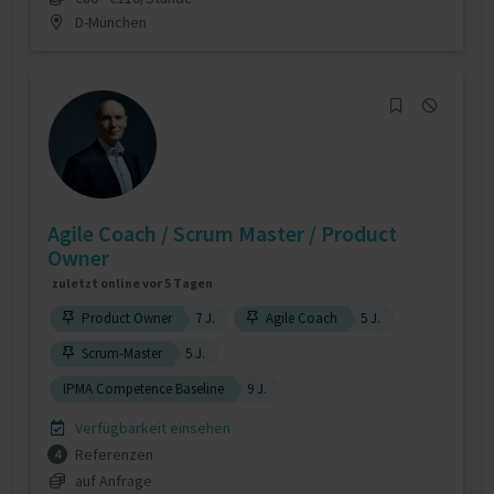
D-München
Agile Coach / Scrum Master / Product
Owner
zuletzt online vor 5 Tagen
Product Owner
7 J.
Agile Coach
5 J.
Scrum-Master
5 J.
IPMA Competence Baseline
9 J.
Verfügbarkeit einsehen
Referenzen
4
auf Anfrage