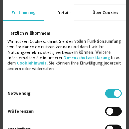
Zustimmung
Details
Über Cookies
Senior Product Owner, Scrum Master,
Agiles IT-P...
Herzlich Willkommen!
zuletzt online vor wenigen Tagen
Wir nutzen Cookies, damit Sie den vollen Funktionsumfang
von freelance.de nutzen können und damit wir Ihr
Projektmanagement
8 J.
Scrum
8 J.
Nutzungserlebnis stetig verbessern können. Weitere
Product Owner
5 J.
E-Commerce
8 J.
Infos erhalten Sie in unserer
Datenschutzerklärung
bzw.
dem
Cookiehinweis
. Sie können Ihre Einwilligung jederzeit
It-Beratung
8 J.
ändern oder widerrufen.
Verfügbarkeit einsehen
Referenzen
0
Einwilligungsauswahl
€85/Stunde
Notwendig
D-97070 Würzburg
Präferenzen