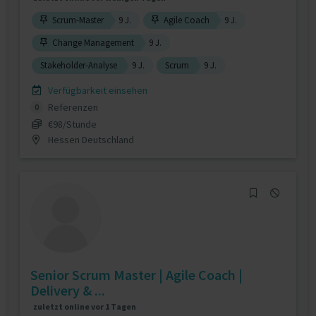
Scrum-Master
9 J.
Agile Coach
9 J.
Change Management
9 J.
Stakeholder-Analyse
9 J.
Scrum
9 J.
Verfügbarkeit einsehen
Referenzen
0
€98/Stunde
Hessen Deutschland
Senior Scrum Master | Agile Coach |
Delivery & ...
zuletzt online vor 1 Tagen