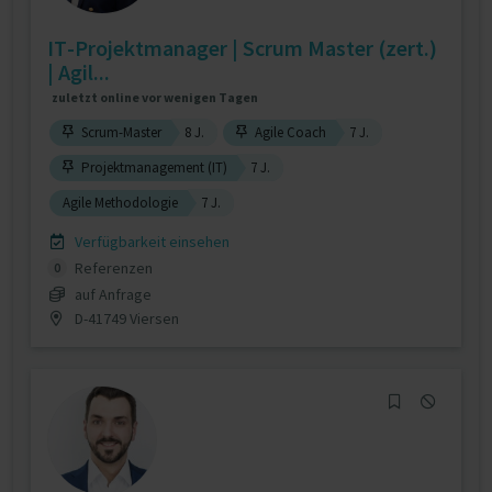
IT-Projektmanager | Scrum Master (zert.)
| Agil...
zuletzt online vor wenigen Tagen
Scrum-Master
8 J.
Agile Coach
7 J.
Projektmanagement (IT)
7 J.
Agile Methodologie
7 J.
Verfügbarkeit einsehen
Referenzen
0
auf Anfrage
D-41749 Viersen