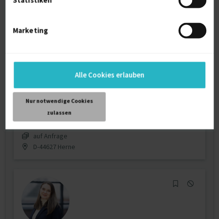
Statistiken
Marketing
Scrum Master (Change Manager)
zuletzt online vor wenigen Tagen
Scrum
14 J.
Change Management
5 J.
Alle Cookies erlauben
Agile Methodologie
4 J.
Team Building
4 J.
Confluence
3 J.
Nur notwendige Cookies
Verfügbarkeit einsehen
zulassen
Referenzen
4
auf Anfrage
D-44627 Herne