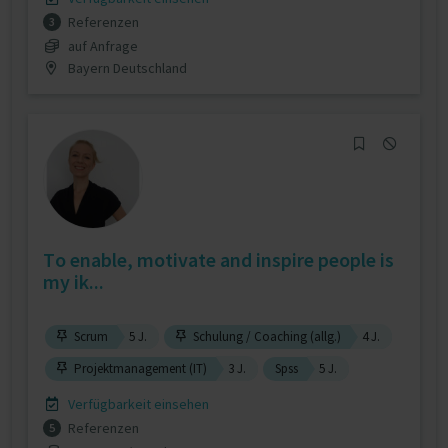
Referenzen
3
auf Anfrage
Bayern Deutschland
To enable, motivate and inspire people is
my ik...
Scrum
5 J.
Schulung / Coaching (allg.)
4 J.
Projektmanagement (IT)
3 J.
Spss
5 J.
Verfügbarkeit einsehen
Referenzen
5