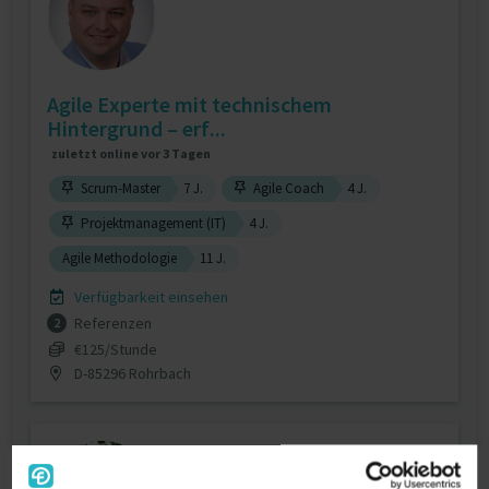
Agile Experte mit technischem
Hintergrund – erf...
zuletzt online vor 3 Tagen
Scrum-Master
7 J.
Agile Coach
4 J.
Projektmanagement (IT)
4 J.
Agile Methodologie
11 J.
Verfügbarkeit einsehen
Referenzen
2
€125/Stunde
D-85296 Rohrbach