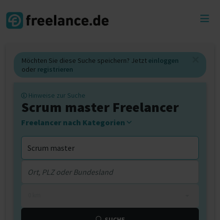
Toggl
menu
Möchten Sie diese Suche speichern? Jetzt
einloggen
oder
registrieren
Hinweise zur Suche
Scrum master Freelancer
Freelancer nach Kategorien
0 km
SUCHE