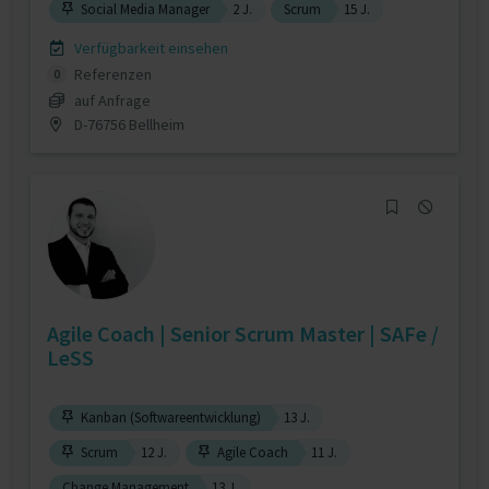
Social Media Manager
2 J.
Scrum
15 J.
Verfügbarkeit einsehen
Referenzen
0
auf Anfrage
D-76756 Bellheim
Agile Coach | Senior Scrum Master | SAFe /
LeSS
Kanban (Softwareentwicklung)
13 J.
Scrum
12 J.
Agile Coach
11 J.
Change Management
13 J.