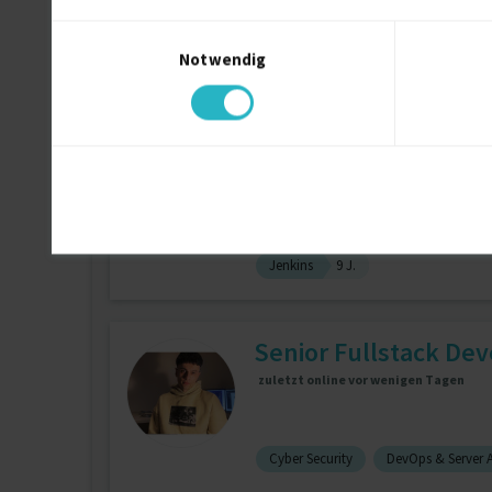
Einwilligungsauswahl
Notwendig
J2EE
17 J.
Web Services
17
Fullstack-Entwickler 
Jira
13 J.
Representational Sta
Jenkins
9 J.
Senior Fullstack Deve
zuletzt online vor wenigen Tagen
Cyber Security
DevOps & Server 