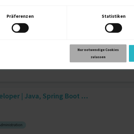
Präferenzen
Statistiken
 J.
Wildfly
17 J.
Junit
15 J.
Json
14 J.
( Java / Spring Boot und T...
Nur notwendige Cookies
zulassen
te Transfer (REST)
11 J.
Apache Maven
9 J.
Git
9 J.
loper | Java, Spring Boot ...
Administration