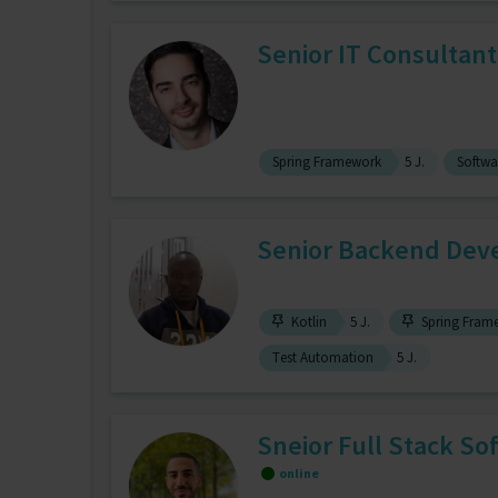
Senior IT Consultant
Spring Framework
5 J.
Softwa
Senior Backend Devel
Kotlin
5 J.
Spring Fram
Test Automation
5 J.
Sneior Full Stack So
online