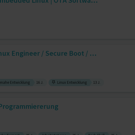
Embedded Linux | OTA Softwa...
x Engineer / Secure Boot / ...
enahe Entwicklung
16 J.
Linux Entwicklung
13 J.
e Programmiererung