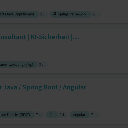
ct (JavaScript library)
2 J.
Spring Framework
2 J.
nsultant | KI-Sicherheit |...
areentwicklung (allg.)
9 J.
r Java / Spring Boot / Angular
tate Transfer (REST)
7 J.
Git
7 J.
Angular
7 J.