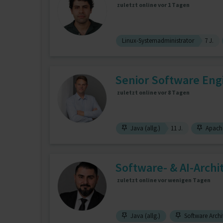
zuletzt online vor 1 Tagen
Linux-Systemadministrator
7 J.
Senior Software Engi
zuletzt online vor 8 Tagen
Java (allg.)
11 J.
Apache
Software- & AI-Archi
zuletzt online vor wenigen Tagen
Java (allg.)
Software Archi