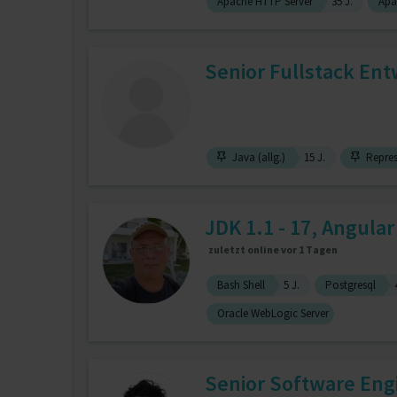
Apache HTTP Server
35 J.
Apa
Senior Fullstack Entw
Java (allg.)
15 J.
Repres
JDK 1.1 - 17, Angular
zuletzt online vor 1 Tagen
Bash Shell
5 J.
Postgresql
Oracle WebLogic Server
Senior Software Engi