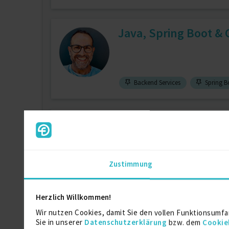
Java, Spring Boot &
Backend Services
Spring B
Senior Java Backend 
zuletzt online vor wenigen Stunden
Zustimmung
Cloud (allg.)
Microservices
Herzlich Willkommen!
Software Engineer (J
Wir nutzen Cookies, damit Sie den vollen Funktionsumfa
Sie in unserer
Datenschutzerklärung
bzw. dem
Cookie