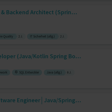
 & Backend Architect (Sprin...
re Quality
2 J.
IT Sicherheit (allg.)
2 J.
oper (Java/Kotlin Spring Bo...
ework
SQL Entwickler
Java (allg.)
6 J.
ftware Engineer│Java/Spring...