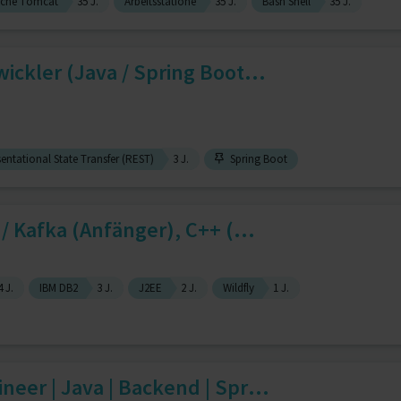
che Tomcat
35 J.
Arbeitsstatione
35 J.
Bash Shell
35 J.
ickler (Java / Spring Boot...
entational State Transfer (REST)
3 J.
Spring Boot
 / Kafka (Anfänger), C++ (...
4 J.
IBM DB2
3 J.
J2EE
2 J.
Wildfly
1 J.
neer | Java | Backend | Spr...