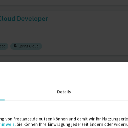
 Cloud Developer
oot
Spring Cloud
Developer - Spring Boot, Mi...
Details
Spring Boot
Java (allg.)
20 J.
ava EE, Spring Boot, Fullst...
ng von freelance.de nutzen können und damit wir Ihr Nutzungserle
hinweis
. Sie können Ihre Einwilligung jederzeit ändern oder widerr