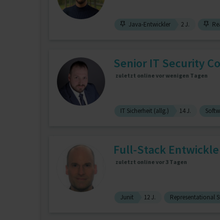
Java-Entwickler
2 J.
Rea
Senior IT Security Co
zuletzt online vor wenigen Tagen
IT Sicherheit (allg.)
14 J.
Softw
Full-Stack Entwickle
zuletzt online vor 3 Tagen
Junit
12 J.
Representational S