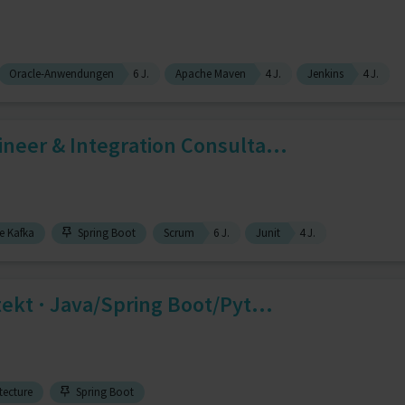
Oracle-Anwendungen
6 J.
Apache Maven
4 J.
Jenkins
4 J.
neer & Integration Consulta...
 Kafka
Spring Boot
Scrum
6 J.
Junit
4 J.
tekt · Java/Spring Boot/Pyt...
tecture
Spring Boot