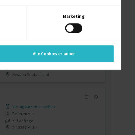
Verfügbarkeit einsehen
Referenzen
0
auf Anfrage
Marketing
D-Rüsselsheim
Verfügbarkeit einsehen
Alle Cookies erlauben
Referenzen
0
€85 - €95/Stunde
Hessen Deutschland
Verfügbarkeit einsehen
Referenzen
0
auf Anfrage
D-13357 Mitte