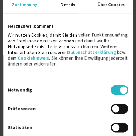
Zustimmung
Details
Über Cookies
Herzlich Willkommen!
zertifizierter Business-Coach, Trainer und
Wir nutzen Cookies, damit Sie den vollen Funktionsumfang
von freelance.de nutzen können und damit wir Ihr
Berater
Nutzungserlebnis stetig verbessern können. Weitere
Infos erhalten Sie in unserer
Datenschutzerklärung
bzw.
dem
Cookiehinweis
. Sie können Ihre Einwilligung jederzeit
Training - Coaching-Kompetenzen
27 J.
ändern oder widerrufen.
Führungstraining
23 J.
Personalführung
22 J.
Verfügbarkeit einsehen
Einwilligungsauswahl
Referenz
1
Notwendig
auf Anfrage
D-51371 Leverkusen
Präferenzen
Statistiken