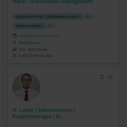
Markt- und Kunden-Management
Analyse der Markt- / Wettbewerbsposition
17 J.
Business Analysis
17 J.
Verfügbarkeit einsehen
Referenzen
0
€30 - €60/Stunde
D-65183 Wiesbaden
IT-Leiter / Administrator /
Projektmanager / In...