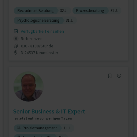
Recruitment Beratung
32 J.
Prozessberatung
31 J.
Psychologische Beratung
31 J.
Verfügbarkeit einsehen
Referenzen
0
€30 - €130/Stunde
D-24537 Neumünster
Senior Business & IT Expert
zuletzt online vor wenigen Tagen
Projektmanagement
11 J.