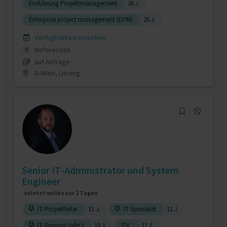
Einführung Projektmanagement
26 J.
Enterprise project management (EPM)
26 J.
Verfügbarkeit einsehen
Referenzen
0
auf Anfrage
A-Wien, Liesing
Senior IT-Administrator und System
Engineer
zuletzt online vor 2 Tagen
IT-Projektleiter
11 J.
IT-Spezialist
11 J.
IT-Support (allg.)
10 J.
ITIL
11 J.