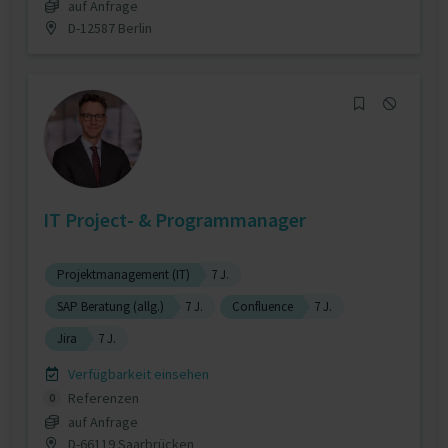
auf Anfrage
D-12587 Berlin
IT Project- & Programmanager
Projektmanagement (IT)
7 J.
SAP Beratung (allg.)
7 J.
Confluence
7 J.
Jira
7 J.
Verfügbarkeit einsehen
Referenzen
0
auf Anfrage
D-66119 Saarbrücken