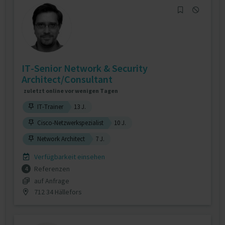
IT-Senior Network & Security
Architect/Consultant
zuletzt online vor wenigen Tagen
IT-Trainer
13 J.
Cisco-Netzwerkspezialist
10 J.
Network Architect
7 J.
Verfügbarkeit einsehen
Referenzen
4
auf Anfrage
712 34 Hällefors