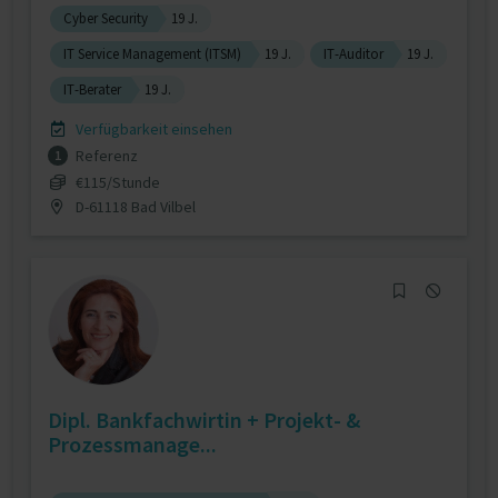
Cyber Security
19 J.
IT Service Management (ITSM)
19 J.
IT-Auditor
19 J.
IT-Berater
19 J.
Verfügbarkeit einsehen
Referenz
1
€115/Stunde
D-61118 Bad Vilbel
Dipl. Bankfachwirtin + Projekt- &
Prozessmanage...