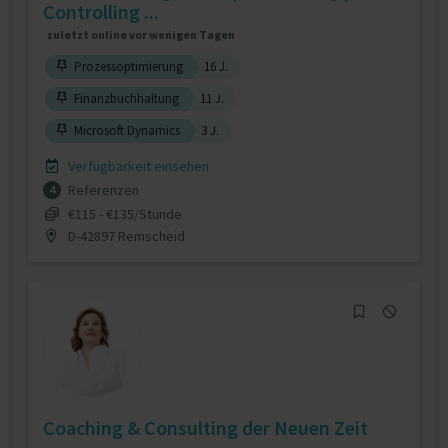
Controlling ...
zuletzt online vor wenigen Tagen
Prozessoptimierung
16 J.
Finanzbuchhaltung
11 J.
Microsoft Dynamics
3 J.
Verfügbarkeit einsehen
Referenzen
4
€115 - €135/Stunde
D-42897 Remscheid
Coaching & Consulting der Neuen Zeit