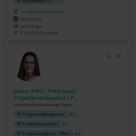
Serviceberater ITIL
7 J.
Verfügbarkeit einsehen
Referenzen
11
auf Anfrage
D-68766 Hockenheim
Senior PMO / PMO Lead /
Projektkoordination / P...
zuletzt online vor wenigen Tagen
Programm-Management
8 J.
Projektmanagement
8 J.
Projektmanagement - Office
6 J.