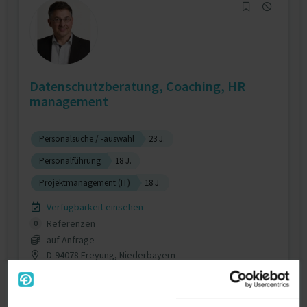
Datenschutzberatung, Coaching, HR
management
Personalsuche / -auswahl
23 J.
Personalführung
18 J.
Projektmanagement (IT)
18 J.
Verfügbarkeit einsehen
Referenzen
0
auf Anfrage
D-94078 Freyung, Niederbayern