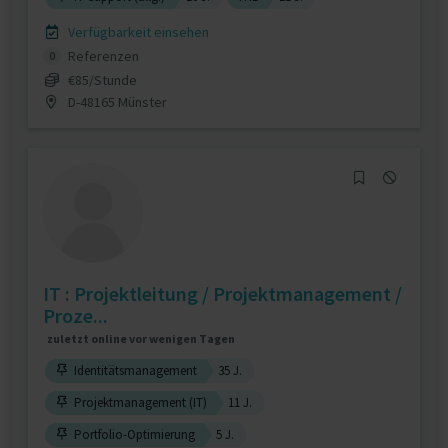
Verfügbarkeit einsehen
Referenzen
0
€85/Stunde
D-48165 Münster
IT : Projektleitung / Projektmanagement /
Proze...
zuletzt online vor wenigen Tagen
Identitätsmanagement
35 J.
Projektmanagement (IT)
11 J.
Portfolio-Optimierung
5 J.