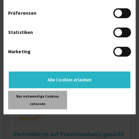
Interim Sales Manager (w/m/d) - BESS &
Präferenzen
Energieinfrastruktur
Firmenname:
für EXPERT-Mitglieder sichtbar
Statistiken
Als EXPERT Projekt INSIGHTS abrufen.
Mehr erfahren »
Marketing
Ab August 2026
D-Norddeutschland
Remote
05.08.2026 11:29
Alle Cookies erlauben
Nur notwendige Cookies
zulassen
Vertriebler/in auf Provisionsbasis gesucht