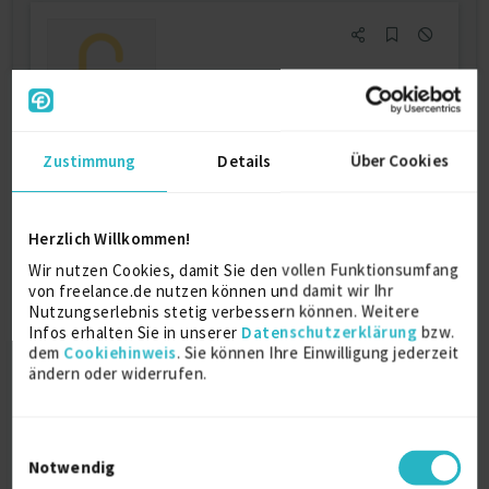
Projektleiter Niederspannung (m/w/d)
Zustimmung
Details
Über Cookies
Firmenname:
für EXPERT-Mitglieder sichtbar
Herzlich Willkommen!
Als EXPERT Projekt INSIGHTS abrufen.
Mehr erfahren »
Wir nutzen Cookies, damit Sie den vollen Funktionsumfang
Ab August 2026
von freelance.de nutzen können und damit wir Ihr
CH-Zürich
Nutzungserlebnis stetig verbessern können. Weitere
20.07.2026 16:15
Infos erhalten Sie in unserer
Datenschutzerklärung
bzw.
dem
Cookiehinweis
. Sie können Ihre Einwilligung jederzeit
ändern oder widerrufen.
Einwilligungsauswahl
Notwendig