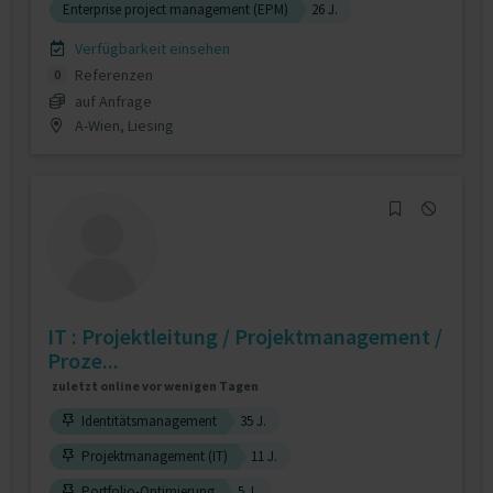
Enterprise project management (EPM)
26 J.
Verfügbarkeit einsehen
Referenzen
0
auf Anfrage
A-Wien, Liesing
IT : Projektleitung / Projektmanagement /
Proze...
zuletzt online vor wenigen Tagen
Identitätsmanagement
35 J.
Projektmanagement (IT)
11 J.
Portfolio-Optimierung
5 J.