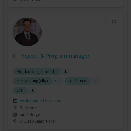
IT Project- & Programmanager
Projektmanagement (IT)
7 J.
SAP Beratung (allg.)
7 J.
Confluence
7 J.
Jira
7 J.
Verfügbarkeit einsehen
Referenzen
0
auf Anfrage
D-66119 Saarbrücken