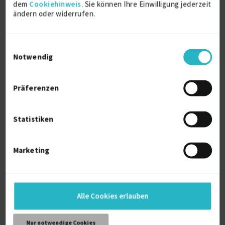
dem
Cookiehinweis
. Sie können Ihre Einwilligung jederzeit
ändern oder widerrufen.
zertifizierter Business-Coach, Trainer und
Einwilligungsauswahl
Berater
Notwendig
Training - Coaching-Kompetenzen
27 J.
Präferenzen
Führungstraining
23 J.
Personalführung
22 J.
Verfügbarkeit einsehen
Statistiken
Referenz
1
auf Anfrage
Marketing
D-51371 Leverkusen
Alle Cookies erlauben
Nur notwendige Cookies