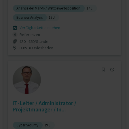
Analyse der Markt- / Wettbewerbsposition
17 J.
Business Analysis
17 J.
Verfügbarkeit einsehen
Referenzen
0
€30 - €60/Stunde
D-65183 Wiesbaden
IT-Leiter / Administrator /
Projektmanager / In...
Cyber Security
19 J.