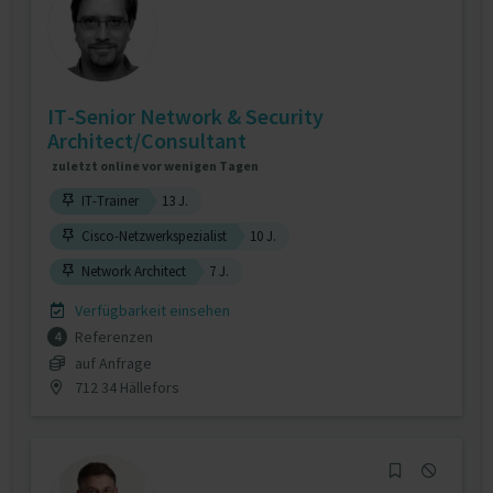
IT-Senior Network & Security
Architect/Consultant
zuletzt online vor wenigen Tagen
IT-Trainer
13 J.
Cisco-Netzwerkspezialist
10 J.
Network Architect
7 J.
Verfügbarkeit einsehen
Referenzen
4
auf Anfrage
712 34 Hällefors