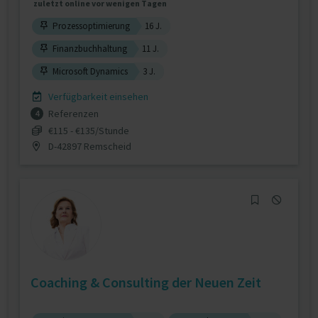
zuletzt online vor wenigen Tagen
Prozessoptimierung
16 J.
Finanzbuchhaltung
11 J.
Microsoft Dynamics
3 J.
Verfügbarkeit einsehen
Referenzen
4
€115 - €135/Stunde
D-42897 Remscheid
Coaching & Consulting der Neuen Zeit