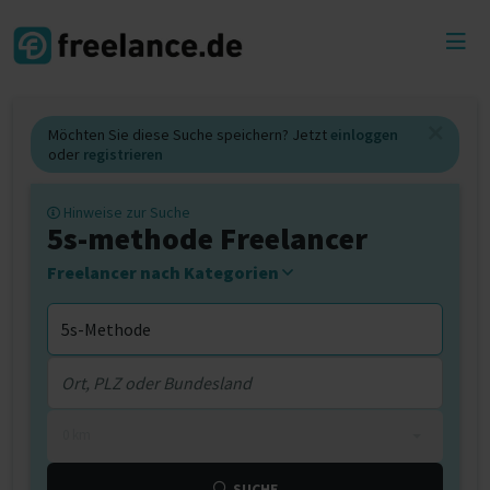
Toggl
menu
Möchten Sie diese Suche speichern? Jetzt
einloggen
oder
registrieren
Hinweise zur Suche
5s-methode Freelancer
Freelancer nach Kategorien
0 km
SUCHE