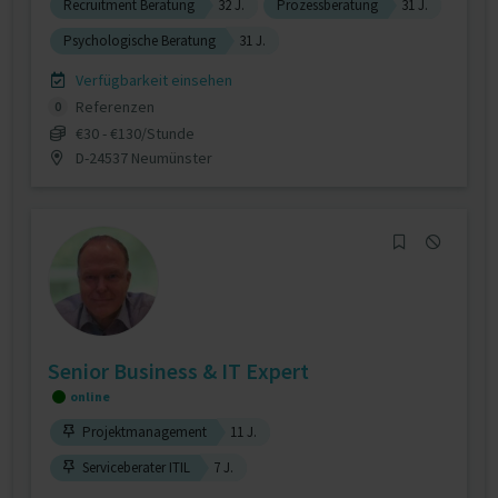
Recruitment Beratung
32 J.
Prozessberatung
31 J.
Psychologische Beratung
31 J.
Verfügbarkeit einsehen
Referenzen
0
€30 - €130/Stunde
D-24537 Neumünster
Senior Business & IT Expert
online
Projektmanagement
11 J.
Serviceberater ITIL
7 J.