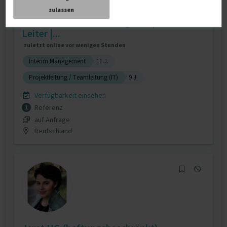
zulassen
Executive Interim Manager IT | BL + AL-
Leiter |...
zuletzt online vor wenigen Stunden
Interim Management
11 J.
Projektleitung / Teamleitung (IT)
9 J.
Verfügbarkeit einsehen
Referenz
1
auf Anfrage
Deutschland