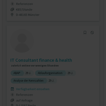
Referenzen
0
€85/Stunde
D-48165 Münster
IT Consultant finance & health
zuletzt online vor wenigen Stunden
ABAP
29 J.
Ablauforganisation
29 J.
Analyse der Kennzahlen
29 J.
Verfügbarkeit einsehen
Referenzen
0
auf Anfrage
D-12587 Berlin