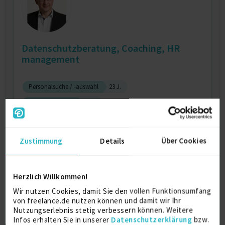
Datenschutzberatung, Coaching, HR
management
Personalsuche / -auswahl
23 J.
Personalführung
18 J.
Projektmanagement (IT)
18 J.
Verfügbarkeit einsehen
Zustimmung
Details
Über Cookies
Referenzen
0
auf Anfrage
D-94078 Freyung, Niederbayern
Herzlich Willkommen!
Wir nutzen Cookies, damit Sie den vollen Funktionsumfang
von freelance.de nutzen können und damit wir Ihr
Nutzungserlebnis stetig verbessern können. Weitere
Infos erhalten Sie in unserer
Datenschutzerklärung
bzw.