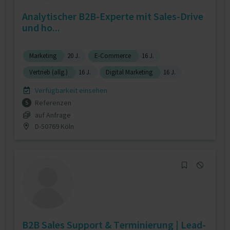
Analytischer B2B-Experte mit Sales-Drive
und ho...
Marketing
20 J.
E-Commerce
16 J.
Vertrieb (allg.)
16 J.
Digital Marketing
16 J.
Verfügbarkeit einsehen
Referenzen
5
auf Anfrage
D-50769 Köln
B2B Sales Support & Terminierung | Lead-