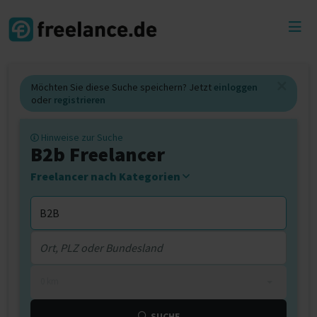
Toggl
menu
Möchten Sie diese Suche speichern? Jetzt
einloggen
oder
registrieren
Hinweise zur Suche
B2b Freelancer
Freelancer nach Kategorien
0 km
SUCHE