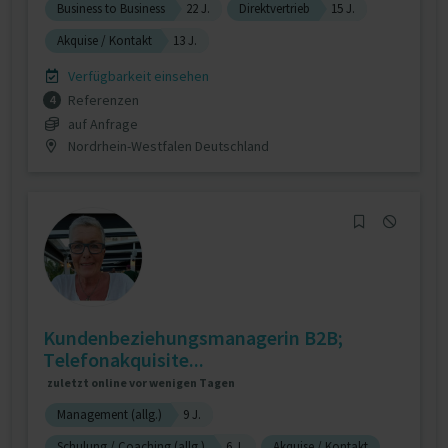
Business to Business
22 J.
Direktvertrieb
15 J.
Akquise / Kontakt
13 J.
Verfügbarkeit einsehen
Referenzen
4
auf Anfrage
Nordrhein-Westfalen Deutschland
Kundenbeziehungsmanagerin B2B;
Telefonakquisite...
zuletzt online vor wenigen Tagen
Management (allg.)
9 J.
Schulung / Coaching (allg.)
6 J.
Akquise / Kontakt