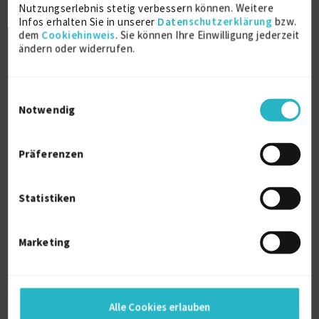
Nutzungserlebnis stetig verbessern können. Weitere
Verfügbarkeit einsehen
Infos erhalten Sie in unserer
Datenschutzerklärung
bzw.
Referenzen
3
dem
Cookiehinweis
. Sie können Ihre Einwilligung jederzeit
auf Anfrage
ändern oder widerrufen.
D-78464 Konstanz
Einwilligungsauswahl
Notwendig
Präferenzen
B2B Copywriterin
Statistiken
zuletzt online vor wenigen Tagen
Redaktioneller Mitarbeiter
4 J.
Marketing
Suchmaschinenoptimierung
1 J.
Verfügbarkeit einsehen
Referenzen
0
Alle Cookies erlauben