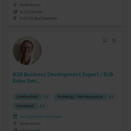
Referenzen
0
€125/Stunde
D-61231 Bad Nauheim
B2B Business Development Expert / B2B
Sales Dev...
Direktvertrieb
3 J.
Marketing- / Vertriebsanalyse
3 J.
Vorverkauf
3 J.
Verfügbarkeit einsehen
Referenzen
0
€75/Stunde