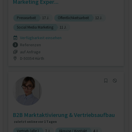
Marketing Exper...
Pressearbeit
17 J.
Öffentlichkeitsarbeit
12 J.
Social Media Marketing
11 J.
Verfügbarkeit einsehen
Referenzen
3
auf Anfrage
D-50354 Hürth
B2B Marktaktivierung & Vertriebsaufbau
zuletzt online vor 1 Tagen
Vertrieb (allg.)
7 J.
Akquise / Kontakt
4 J.