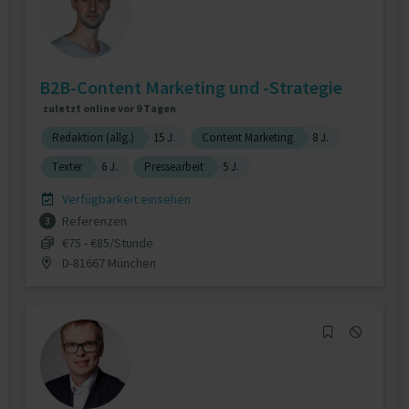
B2B-Content Marketing und -Strategie
zuletzt online vor 9 Tagen
Redaktion (allg.)
15 J.
Content Marketing
8 J.
Texter
6 J.
Pressearbeit
5 J.
Verfügbarkeit einsehen
Referenzen
3
€75 - €85/Stunde
D-81667 München