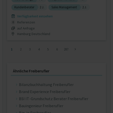
Kundenberater
2 J.
Sales Management
2 J.
Verfügbarkeit einsehen
Referenzen
0
auf Anfrage
Hamburg Deutschland
1
2
3
4
5
6
287
Ähnliche Freiberufler
Bilanzbuchhaltung Freiberufler
Brand Experience Freiberufler
BSI IT-Grundschutz Berater Freiberufler
Bauingenieur Freiberufler
Big-ip Freiberufler