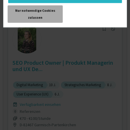
€75/Stunde
D-88171 Weiler-Simmerberg
Nur notwendige Cookies
zulassen
SEO Product Owner | Produkt Managerin
und UX De...
Digital Marketing
10 J.
Strategisches Marketing
8 J.
User Experience (UX)
6 J.
Verfügbarkeit einsehen
Referenzen
0
€70 - €100/Stunde
D-82467 Garmisch-Partenkirchen