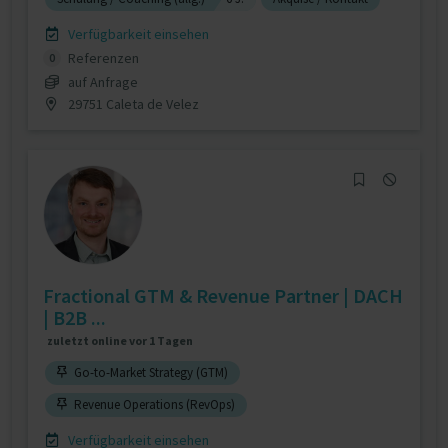
Verfügbarkeit einsehen
Referenzen
0
auf Anfrage
29751 Caleta de Velez
Fractional GTM & Revenue Partner | DACH
| B2B ...
zuletzt online vor 1 Tagen
Go-to-Market Strategy (GTM)
Revenue Operations (RevOps)
Verfügbarkeit einsehen