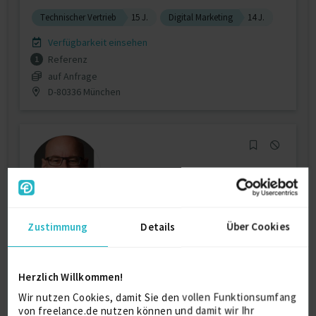
Technischer Vertrieb
15 J.
Digital Marketing
14 J.
Verfügbarkeit einsehen
Referenz
1
auf Anfrage
D-80336 München
B2B Inbound / Outbound Marketing
Zustimmung
Details
Über Cookies
(digital und k...
Herzlich Willkommen!
Kommunikation (allg.)
15 J.
Marketing
9 J.
Wir nutzen Cookies, damit Sie den vollen Funktionsumfang
Business to Business
8 J.
von freelance.de nutzen können und damit wir Ihr