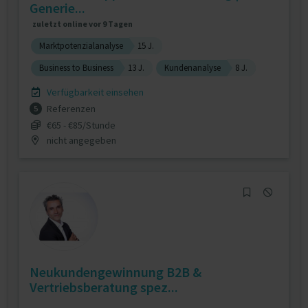
Generie...
zuletzt online vor 9 Tagen
Marktpotenzialanalyse
15 J.
Business to Business
13 J.
Kundenanalyse
8 J.
Verfügbarkeit einsehen
Referenzen
5
€65 - €85/Stunde
nicht angegeben
Neukundengewinnung B2B &
Vertriebsberatung spez...