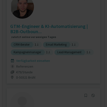
GTM-Engineer & KI-Automatisierung |
B2B-Outboun...
zuletzt online vor wenigen Tagen
CRM-Berater
1 J.
Email Marketing
1 J.
Kampagnenmanager
1 J.
Lead-Management
1 J.
Verfügbarkeit einsehen
Referenzen
0
€79/Stunde
D-50321 Brühl