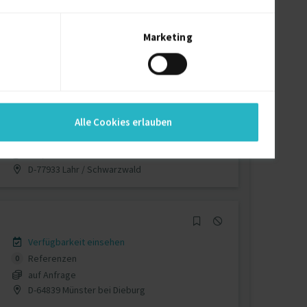
Verfügbarkeit einsehen
Referenzen
0
€15/Stunde
Marketing
D-93333 Neustadt an der Donau
Verfügbarkeit einsehen
Alle Cookies erlauben
Referenzen
0
€25/Stunde
D-77933 Lahr / Schwarzwald
Verfügbarkeit einsehen
Referenzen
0
auf Anfrage
D-64839 Münster bei Dieburg