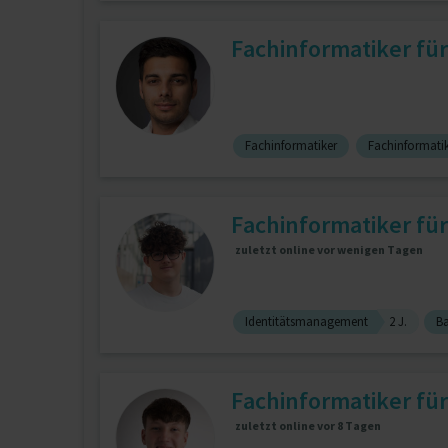
Fachinformatiker fü
Fachinformatiker
Fachinformatik
Fachinformatiker f
zuletzt online vor wenigen Tagen
Identitätsmanagement
2 J.
B
Fachinformatiker fü
zuletzt online vor 8 Tagen