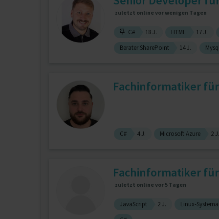
Senior Developer für 
zuletzt online vor wenigen Tagen
C#
18 J.
HTML
17 J.
Berater SharePoint
14 J.
Mysq
Fachinformatiker f
C#
4 J.
Microsoft Azure
2 J
Fachinformatiker f
zuletzt online vor 5 Tagen
JavaScript
2 J.
Linux-Systema