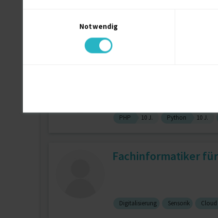
Einwilligungsauswahl
Notwendig
Fehleranalyse
3 J.
Kundendien
Fachinformatiker fü
zuletzt online vor wenigen Tagen
PHP
10 J.
Python
10 J.
Fachinformatiker fü
Digitalisierung
Sensorik
Cloud