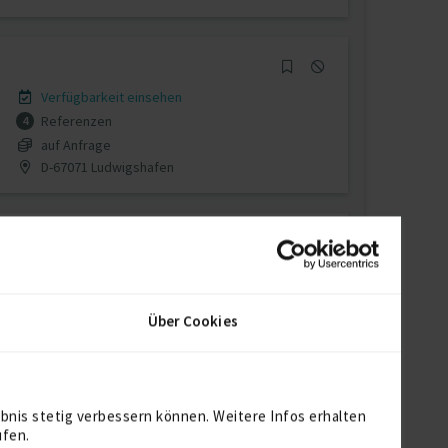
Verfügbarkeit einsehen
Referenzen
4
auf Anfrage
D-67071 Ludwigshafen
Verfügbarkeit einsehen
Referenzen
0
Über Cookies
€30/Stunde
D-65428 Rüsselsheim
bnis stetig verbessern können. Weitere Infos erhalten
ufen.