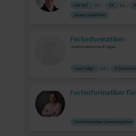
ASP.NET
2 J.
C#
2 J.
M
Berater SharePoint
Fachinformatiker
zuletzt online vor 4 Tagen
Cisco (allg.)
2 J.
IT Sicherheit (
Fachinformatiker fü
Fachinformatiker Systemintegration