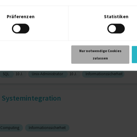
Präferenzen
Statistiken
st
3 J.
Technischer Support
3 J.
Eigenmotivation
r Anwendungsentwicklung & Cy...
Nur notwendige Cookies
zulassen
SQL
10 J.
Unix-Administrator
10 J.
Informationssicherheit
r Systemintegration
 Computing
Informationssicherheit