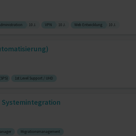
Administration
10 J.
VPN
10 J.
Web Entwicklung
10 J.
utomatisierung)
(SPS)
1st Level Support / UHD
r Systemintegration
manager
Migrationsmanagement