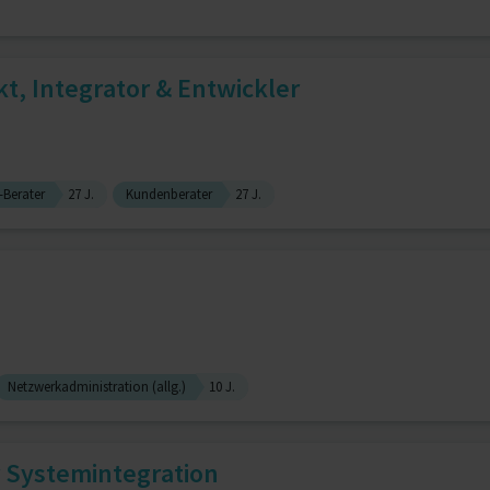
kt, Integrator & Entwickler
-Berater
27 J.
Kundenberater
27 J.
Netzwerkadministration (allg.)
10 J.
r Systemintegration