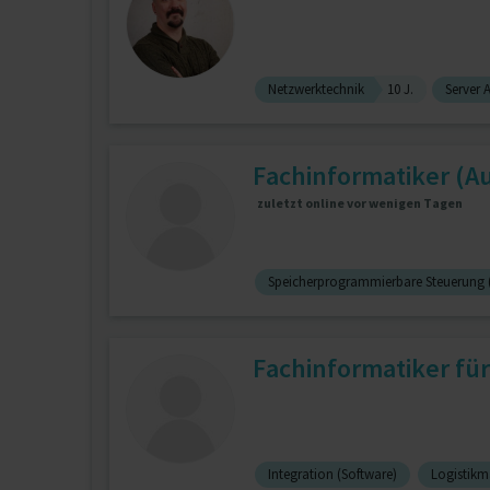
Netzwerktechnik
10 J.
Server 
Fachinformatiker (A
zuletzt online vor wenigen Tagen
Speicherprogrammierbare Steuerung 
Fachinformatiker fü
Integration (Software)
Logistik