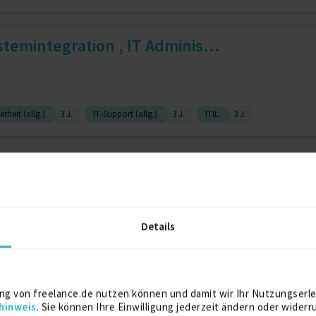
temintegration , IT Adminis...
erheit (allg.)
3 J.
IT-Support (allg.)
3 J.
ITIL
3 J.
Details
d Level Support
Juniper
informatiker für Systeminteg...
ng von freelance.de nutzen können und damit wir Ihr Nutzungserle
hinweis
. Sie können Ihre Einwilligung jederzeit ändern oder widerr