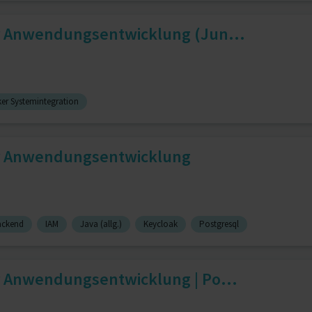
r Anwendungsentwicklung (Jun...
er Systemintegration
ür Anwendungsentwicklung
ackend
IAM
Java (allg.)
Keycloak
Postgresql
r Anwendungsentwicklung | Po...