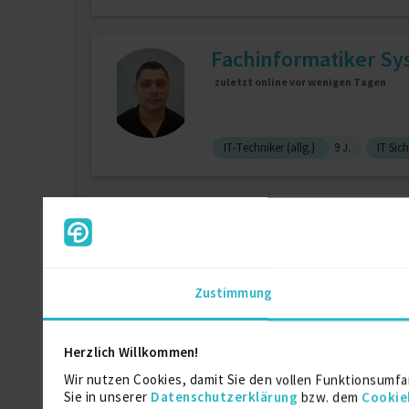
Fachinformatiker Sys
zuletzt online vor wenigen Tagen
IT-Techniker (allg.)
9 J.
IT Sich
Fachinformatiker
Zustimmung
1st Level Support / UHD
2nd & 3r
Herzlich Willkommen!
Ausbildung zum Fach
Wir nutzen Cookies, damit Sie den vollen Funktionsumfa
Sie in unserer
Datenschutzerklärung
bzw. dem
Cookie