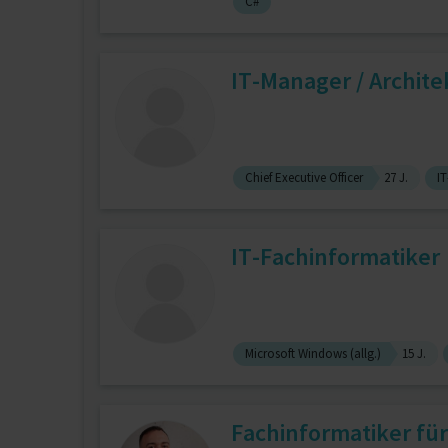
C#
IT-Manager / Archite
Chief Executive Officer
27 J.
IT
IT-Fachinformatiker
Microsoft Windows (allg.)
15 J.
Fachinformatiker fü