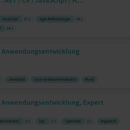
.NET / C# / JavaScript / H...
JavaScript
17 J.
Agile Methodologie
14 J.
l
14 J.
ür Anwendungsentwicklung
.
JavaScript
Linux-Systemadministrator
Mysql
ür Anwendungsentwicklung, Expert
dministrator
2 J.
SQL
2 J.
Typescript
2 J.
AngularJS