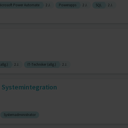
icrosoft Power Automate
2 J.
Powerapps
2 J.
SQL
2 J.
allg.)
2 J.
IT-Techniker (allg.)
2 J.
r Systemintegration
Systemadministrator