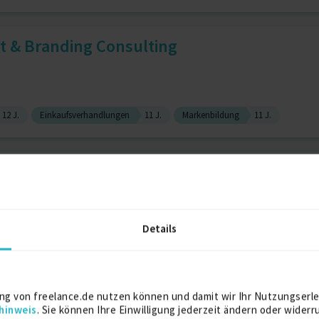
 & Branding Consulting
12 J.
Einkaufsverhandlungen
11 J.
Markenbildung
11 J.
nd Projektmanager
Details
Marketing
13 J.
Marketing- / Vertriebsanalyse
14 J.
jektleiter Claim-Manager Ge...
ng von freelance.de nutzen können und damit wir Ihr Nutzungserle
hinweis
. Sie können Ihre Einwilligung jederzeit ändern oder widerr