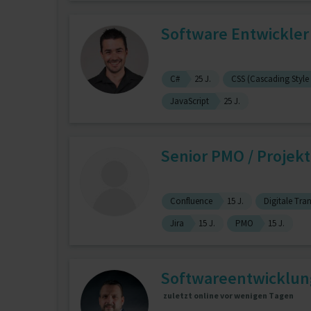
Software Entwickler
C#
25 J.
CSS (Cascading Style
JavaScript
25 J.
Senior PMO / Projekt
Confluence
15 J.
Digitale Tra
Jira
15 J.
PMO
15 J.
Softwareentwicklun
zuletzt online vor wenigen Tagen