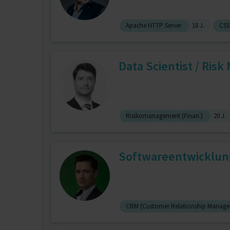
Apache HTTP Server
18 J.
CSS
Data Scientist / Ris
Risikomanagement (Finan.)
20 J.
Softwareentwicklun
CRM (Customer Relationship Manag