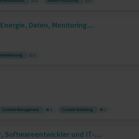
obe Illustrator
13 J.
Adobe Photoshop
13 J.
 Energie, Daten, Monitoring...
atenerfassung
17 J.
Content Management
30 J.
Content Marketing
30 J.
, Softwareentwickler und IT-...