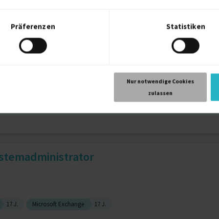
Präferenzen
Statistiken
ngenieur / Architekt
16 J.
 Coach
Nur notwendige Cookies
zulassen
iness Analysis
16 J.
Projektmanagement (IT)
16 J.
ystemadministrator
17 J.
Microsoft Exchange
17 J.