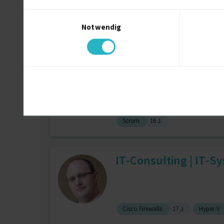
Einwilligungsauswahl
Notwendig
Bauingenieurwesen
18 J.
Baui
Projektleiter & Agile
Projektmanagement
28 J.
Bus
Scrum
16 J.
IT-Consulting | IT-S
Cisco Firewalls
17 J.
Hyper-V