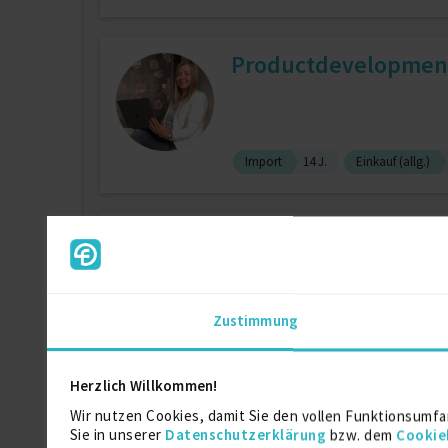
Productdevelopment
Import
14 J.
Einkauf (allg.)
Senior Marketing- u
zuletzt online vor wenigen Tagen
Zustimmung
Strategisches Marketing
14 J.
Herzlich Willkommen!
Senior-Bauleiter Pro
Wir nutzen Cookies, damit Sie den vollen Funktionsumfa
Sie in unserer
Datenschutzerklärung
bzw. dem
Cookie
zuletzt online vor 5 Tagen