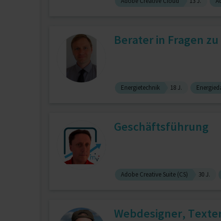
Adobe Creative Cloud
13 J.
Ad
Berater in Fragen zu
Energietechnik
18 J.
Energied
Geschäftsführung
Adobe Creative Suite (CS)
30 J.
Webdesigner, Texter