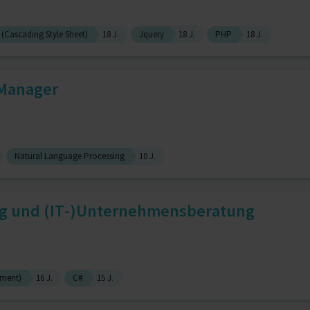
 (Cascading Style Sheet)
18 J.
Jquery
18 J.
PHP
18 J.
k Manager
Natural Language Processing
10 J.
g und (IT-)Unternehmensberatung
ement)
16 J.
C#
15 J.