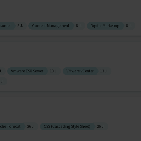
nsumer
8 J.
Content Management
8 J.
Digital Marketing
8 J.
J.
Vmware ESX Server
13 J.
VMware vCenter
13 J.
 J.
che Tomcat
26 J.
CSS (Cascading Style Sheet)
26 J.