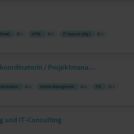
 Sheet)
25 J.
HTML
25 J.
IT-Support (allg.)
25 J.
koordinatorin / Projektmana...
nsformation
15 J.
Interim Management
15 J.
ITIL
15 J.
g und IT-Consulting