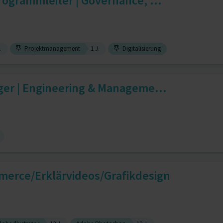
ogrammleiter | Governance, ...
.
Projektmanagement
1 J.
Digitalisierung
ger | Engineering & Manageme...
rce/Erklärvideos/Grafikdesign