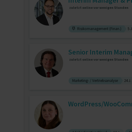
Interim Manager & Pr
zuletzt online vor wenigen Stunden
Risikomanagement (Finan.)
5 J
Senior Interim Mana
zuletzt online vor wenigen Stunden
Marketing- / Vertriebsanalyse
24 J.
WordPress/WooComme