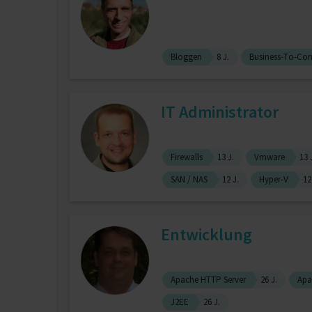
Bloggen
8 J.
Business-To-Co
IT Administrator
Firewalls
13 J.
Vmware
13 
SAN / NAS
12 J.
Hyper-V
12
Entwicklung
Apache HTTP Server
26 J.
Apa
J2EE
26 J.