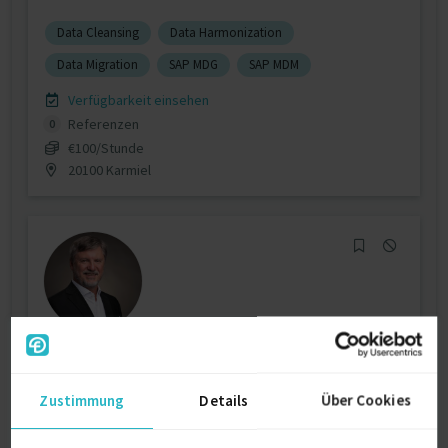
Data Cleansing
Data Harmonization
Data Migration
SAP MDG
SAP MDM
Verfügbarkeit einsehen
Referenzen
0
€100/Stunde
20100 Karmiel
SAP MDM / Data Migration Consultant
zuletzt online vor wenigen Stunden
Zustimmung
Details
Über Cookies
SAP ABAP
15 J.
SAP Applications
9 J.