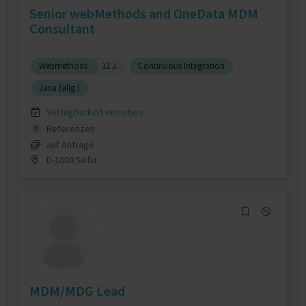
Senior webMethods and OneData MDM
Consultant
Webmethods
11 J.
Continuous Integration
Java (allg.)
Verfügbarkeit einsehen
Referenzen
0
auf Anfrage
D-1000 Sofia
MDM/MDG Lead