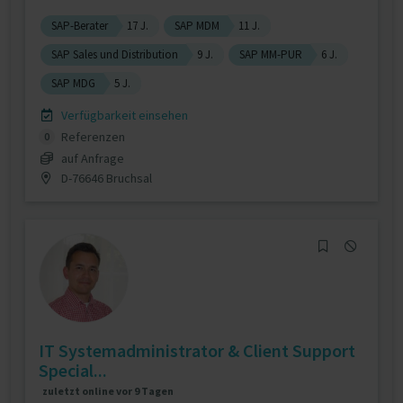
SAP-Berater
17 J.
SAP MDM
11 J.
SAP Sales und Distribution
9 J.
SAP MM-PUR
6 J.
SAP MDG
5 J.
Verfügbarkeit einsehen
Referenzen
0
auf Anfrage
D-76646 Bruchsal
IT Systemadministrator & Client Support
Special...
zuletzt online vor 9 Tagen