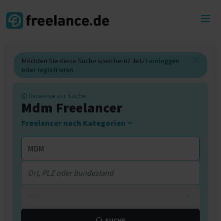
Toggl
menu
Möchten Sie diese Suche speichern? Jetzt
einloggen
oder
registrieren
Hinweise zur Suche
Mdm Freelancer
Freelancer nach Kategorien
0 km
SUCHE