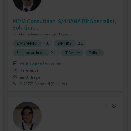
MDM Consultant, S/4HANA BP Spezialist,
Solution...
zuletzt online vor wenigen Tagen
SAP S/4HANA
4 J.
SAP MDG
2 J.
Solution Architekt
2 J.
IT-Berater
Python
Verfügbarkeit einsehen
Referenzen
0
auf Anfrage
D-73773 Aichwald (Schurw.)