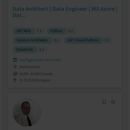
Data Architect | Data Engineer | MS Azure |
Dat...
SAP MDG
7 J.
Python
3 J.
Solution Architektur
3 J.
SAP Cloud Platform
2 J.
Databricks
1 J.
Verfügbarkeit einsehen
Referenzen
0
€100 - €160/Stunde
D-71254 Ditzingen