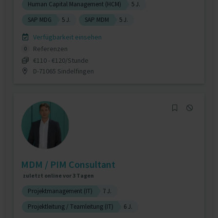
Human Capital Management (HCM)
5 J.
SAP MDG
5 J.
SAP MDM
5 J.
Verfügbarkeit einsehen
Referenzen
0
€110 - €120/Stunde
D-71065 Sindelfingen
MDM / PIM Consultant
zuletzt online vor 3 Tagen
Projektmanagement (IT)
7 J.
Projektleitung / Teamleitung (IT)
6 J.