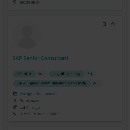
69500 BRON
SAP Senior Consultant
SAP MDM
20 J.
Logistik Beratung
15 J.
LSMW (Legacy System Migration Workbench)
15 J.
Verfügbarkeit einsehen
Referenzen
0
auf Anfrage
D-76709 Kronau (Baden)