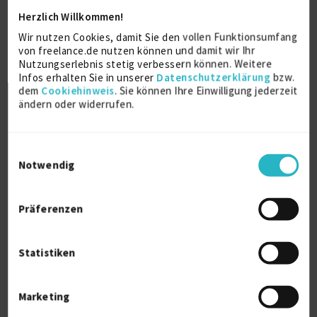
Datenmanagement
8 J.
SAP NetWeaver
8 J.
Herzlich Willkommen!
Sap Mm
2 J.
Wir nutzen Cookies, damit Sie den vollen Funktionsumfang
Verfügbarkeit einsehen
von freelance.de nutzen können und damit wir Ihr
Nutzungserlebnis stetig verbessern können. Weitere
Referenzen
0
Infos erhalten Sie in unserer
Datenschutzerklärung
bzw.
auf Anfrage
dem
Cookiehinweis
. Sie können Ihre Einwilligung jederzeit
D-85757 Karlsfeld
ändern oder widerrufen.
Einwilligungsauswahl
Notwendig
Präferenzen
SAP Senior Developer
zuletzt online vor 7 Tagen
Statistiken
SAP ABAP
25 J.
SAP MDM
25 J.
SAP R/3
23 J.
SAP Entwickler
16 J.
Marketing