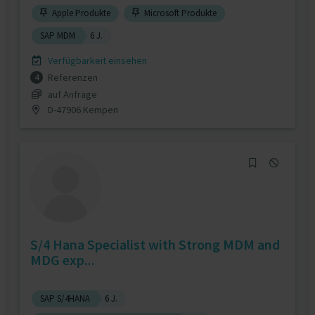
Apple Produkte
Microsoft Produkte
SAP MDM
6 J.
Verfügbarkeit einsehen
Referenzen
4
auf Anfrage
D-47906 Kempen
S/4 Hana Specialist with Strong MDM and
MDG exp...
SAP S/4HANA
6 J.