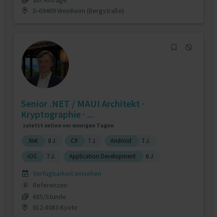
D-69469 Weinheim (Bergstraße)
Senior .NET / MAUI Architekt ·
Kryptographie · ...
zuletzt online vor wenigen Tagen
.Net
8 J.
C#
7 J.
Android
7 J.
iOS
7 J.
Application Development
6 J.
Verfügbarkeit einsehen
Referenzen
0
€85/Stunde
612-8083 Kyoto