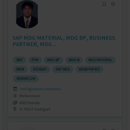
SAP MDG MATERIAL, MDG BP, BUSINESS
PARTNER, MDG...
BRF
FPM
MDG BP
MDG M
MDG MATERIAL
MDM
OOABAP
SAP MDG
WEBDYNPRO
WORKFLOW
Verfügbarkeit einsehen
Referenzen
0
€85/Stunde
D-70327 Stuttgart