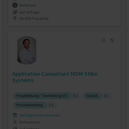
Referenz
1
auf Anfrage
05-800 Pruszków
Application Consultant MDM Stibo
Systems
Projektleitung / Teamleitung (IT)
5 J.
Handel
3 J.
Prozessberatung
3 J.
Verfügbarkeit einsehen
Referenzen
0
auf Anfrage