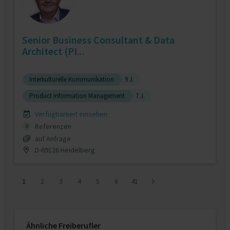
Senior Business Consultant & Data
Architect (PI...
Interkulturelle Kommunikation
9 J.
Product Information Management
7 J.
Verfügbarkeit einsehen
Referenzen
0
auf Anfrage
D-69126 Heidelberg
1
2
3
4
5
6
41
Ähnliche Freiberufler