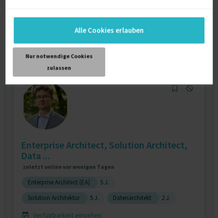
SAP Entwicklung
9 J.
Verfügbarkeit einsehen
Referenzen
0
Alle Cookies erlauben
auf Anfrage
D-69469 Weinheim
Nur notwendige Cookies
zulassen
Enterprise Architect, Solution Architect,
Data ...
zuletzt online vor wenigen Tagen
Enterprise Architect (EA)
5 J.
Solution Architektur
5 J.
Datenarchitekt
2 J.
Verfügbarkeit einsehen