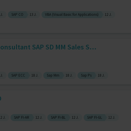
 J.
SAP CO
13 J.
VBA (Visual Basic for Applications)
12 J.
Consultant SAP SD MM Sales S...
 J.
SAP ECC
18 J.
Sap Mm
18 J.
Sap Ps
18 J.
O
2 J.
SAP FI-AR
12 J.
SAP FI-BL
12 J.
SAP FI-GL
12 J.