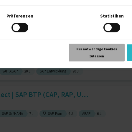
SAP Logistik
SAP PM/CS
SAP LE
12 J.
Präferenzen
Statistiken
P-OO-Entwickler - Software D...
Nur notwendige Cookies
zulassen
SAP ABAP
20 J.
SAP Entwicklung
20 J.
tect | SAP BTP (CAP, RAP, U...
SAP S/4HANA
7 J.
SAP Fiori
6 J.
ABAP
6 J.