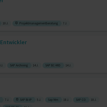
er
10 J.
Projektmanagementberatung
7 J.
 Entwickler
 J.
SAP Archiving
14 J.
SAP BC-MID
14 J.
7 J.
SAP BI-IP
5 J.
Sap Mm
18 J.
SAP CO
18 J.