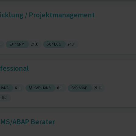
wicklung / Projektmanagement
.
SAP CRM
24 J.
SAP ECC
24 J.
fessional
HANA
6 J.
SAP HANA
6 J.
SAP ABAP
21 J.
6 J.
DMS/ABAP Berater