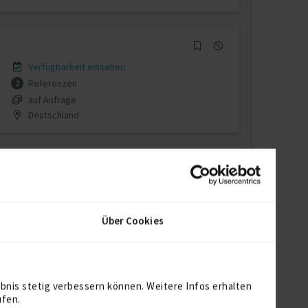
Verfügbarkeit einsehen
Referenzen
2
auf Anfrage
Deutschland
Verfügbarkeit einsehen
Referenzen
5
Über Cookies
auf Anfrage
D-32257 Bünde
bnis stetig verbessern können. Weitere Infos erhalten
ufen.