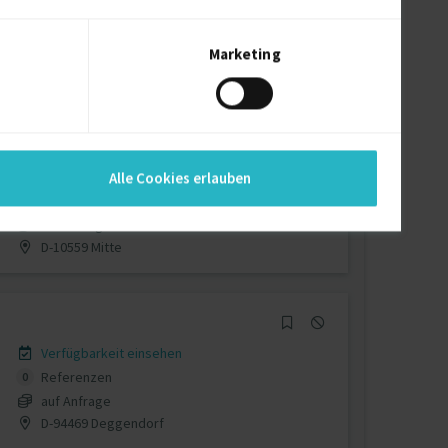
Verfügbarkeit einsehen
Referenzen
0
€90/Stunde
Marketing
D-90489 Nürnberg
Verfügbarkeit einsehen
Alle Cookies erlauben
Referenzen
0
auf Anfrage
D-10559 Mitte
Verfügbarkeit einsehen
Referenzen
0
auf Anfrage
D-94469 Deggendorf