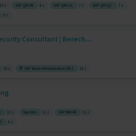
13 J.
SAP QM-IM
8 J.
SAP QM-CA
7 J.
SAP QM-QC
7 J.
5 J.
ecurity Consultant | Berech...
10 J.
SAP Basis Administration (BC)
10 J.
ing
)
11 J.
Sap Mm
11 J.
SAP MM-IM
11 J.
I
9 J.