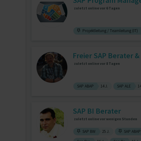
SAP Program Manag
zuletzt online vor 6 Tagen
Projektleitung / Teamleitung (IT)
Freier SAP Berater &
zuletzt online vor 8 Tagen
SAP ABAP
14 J.
SAP ALE
14
SAP BI Berater
zuletzt online vor wenigen Stunden
SAP BW
25 J.
SAP ABAP