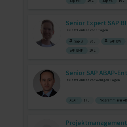
Sap Pm
16 J.
Sap Ps
16 J.
Senior Expert SAP BI
zuletzt online vor 8 Tagen
Sap Bi
20 J.
SAP BW
SAP BI-IP
10 J.
Senior SAP ABAP-Ent
zuletzt online vor wenigen Tagen
ABAP
17 J.
Programmierer AB
Projektmanagement 