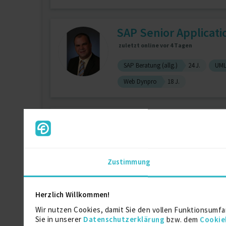
SAP Senior Applicat
zuletzt online vor 4 Tagen
SAP Beratung (allg.)
24 J.
UM
Web Dynpro
18 J.
SAP PP, PM, PS, WM 
Zustimmung
SAP PP
9 J.
SAP Datenmigrat
Herzlich Willkommen!
SAP Consultant
Wir nutzen Cookies, damit Sie den vollen Funktionsumfa
Sie in unserer
Datenschutzerklärung
bzw. dem
Cookie