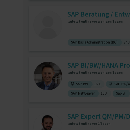
SAP Beratung / Ent
zuletzt online vor wenigen Tagen
SAP Basis Administration (BC)
24 J
SAP BI/BW/HANA Pro
zuletzt online vor wenigen Tagen
SAP BW
16 J.
SAP BW/4
SAP NetWeaver
10 J.
Sap Bi
SAP Expert QM/PM/
zuletzt online vor 1 Tagen