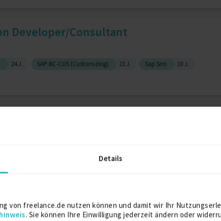
ion Developer/Consultant
L
24 J.
SAP BC-CUS (Customizing)
23 J.
Sap Srm
18 J.
Berater
Details
ion
9 J.
Sap Pm
9 J.
ng von freelance.de nutzen können und damit wir Ihr Nutzungserle
hinweis
. Sie können Ihre Einwilligung jederzeit ändern oder widerr