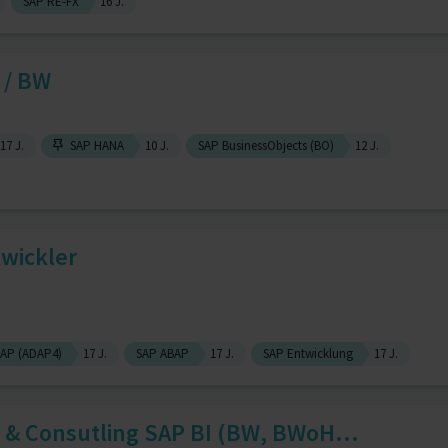
SAP RE-FX
16 J.
 / BW
17 J.
SAP HANA
10 J.
SAP BusinessObjects (BO)
12 J.
wickler
AP (ADAP4)
17 J.
SAP ABAP
17 J.
SAP Entwicklung
17 J.
& Consutling SAP BI (BW, BWoH...