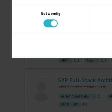
Einwilligungsauswahl
SAP Sales und Distribution
13 J.
Notwendig
Sap Mm
9 J.
Expert SAP-ABAP/ABA
zuletzt online vor 9 Tagen
ABAP
21 J.
Scrum
21 J.
SAP Full-Stack Archi
zuletzt online vor wenigen Tagen
SAP Cloud Platform
7 J.
SAP Fiori UX
6 J.