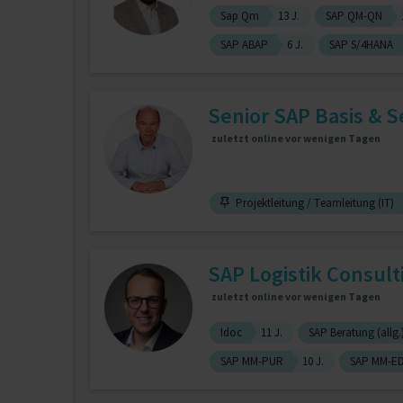
Sap Qm
13 J.
SAP QM-QN
SAP ABAP
6 J.
SAP S/4HANA
Senior SAP Basis & S
zuletzt online vor wenigen Tagen
Projektleitung / Teamleitung (IT)
SAP Logistik Consult
zuletzt online vor wenigen Tagen
Idoc
11 J.
SAP Beratung (allg.
SAP MM-PUR
10 J.
SAP MM-ED