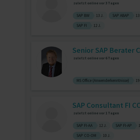
zuletzt online vor 3 Tagen
SAP BW
13 J.
SAP ABAP
13
SAP FI
12 J.
Senior SAP Berater 
zuletzt online vor 6 Tagen
MS Office (Anwenderkenntnisse)
19
SAP Consultant FI C
zuletzt online vor 1 Tagen
SAP FI-AA
12 J.
SAP FI-AP
1
SAP CO-OM
10 J.