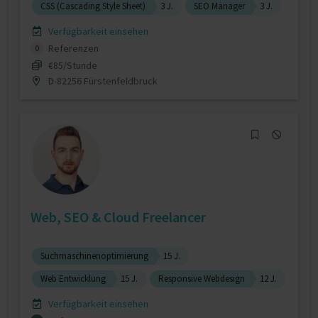
CSS (Cascading Style Sheet)
3 J.
SEO Manager
3 J.
Verfügbarkeit einsehen
Referenzen
0
€85/Stunde
D-82256 Fürstenfeldbruck
Web, SEO & Cloud Freelancer
Suchmaschinenoptimierung
15 J.
Web Entwicklung
15 J.
Responsive Webdesign
12 J.
Verfügbarkeit einsehen