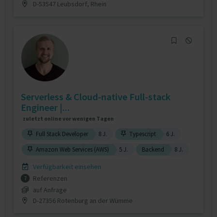
D-53547 Leubsdorf, Rhein
Serverless & Cloud-native Full-stack
Engineer |...
zuletzt online vor wenigen Tagen
Full Stack Developer
8 J.
Typescript
6 J.
Amazon Web Services (AWS)
5 J.
Backend
8 J.
Verfügbarkeit einsehen
Referenzen
7
auf Anfrage
D-27356 Rotenburg an der Wümme