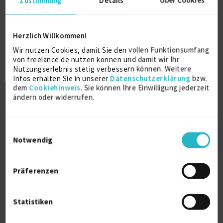
Web Entwicklung
6 J.
Angular
1 J.
Typescript
CSS (Cascading Style Sheet)
Herzlich Willkommen!
Verfügbarkeit einsehen
Wir nutzen Cookies, damit Sie den vollen Funktionsumfang
Referenzen
0
von freelance.de nutzen können und damit wir Ihr
auf Anfrage
Nutzungserlebnis stetig verbessern können. Weitere
D-06108 Halle (Saale)
Infos erhalten Sie in unserer
Datenschutzerklärung
bzw.
dem
Cookiehinweis
. Sie können Ihre Einwilligung jederzeit
ändern oder widerrufen.
Einwilligungsauswahl
Notwendig
Marketing Expert
Präferenzen
zuletzt online vor 8 Tagen
CSS (Cascading Style Sheet)
21 J.
Statistiken
User Interface (UI)
21 J.