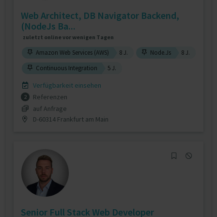
Web Architect, DB Navigator Backend,
(NodeJs Ba...
zuletzt online vor wenigen Tagen
Amazon Web Services (AWS)
8 J.
Node.Js
8 J.
Continuous Integration
5 J.
Verfügbarkeit einsehen
Referenzen
2
auf Anfrage
D-60314 Frankfurt am Main
Senior Full Stack Web Developer