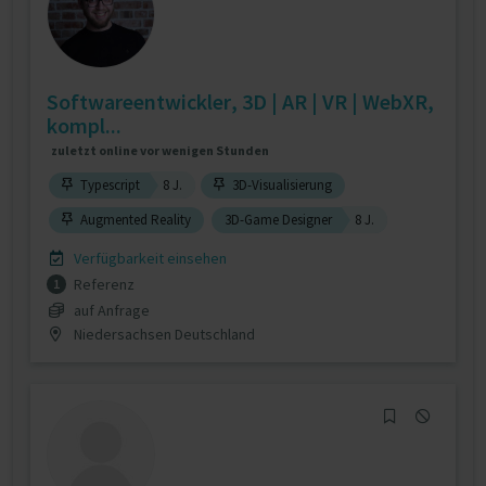
Softwareentwickler, 3D | AR | VR | WebXR,
kompl...
zuletzt online vor wenigen Stunden
Typescript
8 J.
3D-Visualisierung
Augmented Reality
3D-Game Designer
8 J.
Verfügbarkeit einsehen
Referenz
1
auf Anfrage
Niedersachsen Deutschland