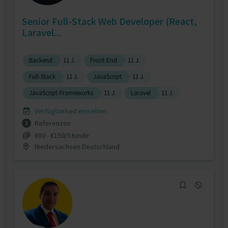
Senior Full-Stack Web Developer (React,
Laravel...
Backend
11 J.
Front End
11 J.
Full-Stack
11 J.
JavaScript
11 J.
JavaScript-Frameworks
11 J.
Laravel
11 J.
Verfügbarkeit einsehen
Referenzen
3
€80 - €150/Stunde
Niedersachsen Deutschland