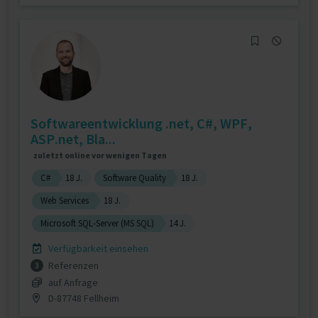
Softwareentwicklung .net, C#, WPF,
ASP.net, Bla...
zuletzt online vor wenigen Tagen
C#
18 J.
Software Quality
18 J.
Web Services
18 J.
Microsoft SQL-Server (MS SQL)
14 J.
Verfügbarkeit einsehen
Referenzen
3
auf Anfrage
D-87748 Fellheim