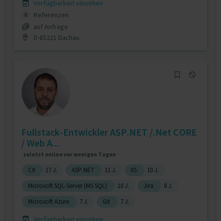
Verfügbarkeit einsehen
Referenzen
0
auf Anfrage
D-85221 Dachau
Fullstack-Entwickler ASP.NET /.Net CORE
/ Web A...
zuletzt online vor wenigen Tagen
C#
17 J.
ASP.NET
11 J.
IIS
10 J.
Microsoft SQL-Server (MS SQL)
10 J.
Jira
8 J.
Microsoft Azure
7 J.
Git
7 J.
Verfügbarkeit einsehen