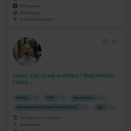
Referenzen
5
€80/Stunde
D-40627 Düsseldorf
Senior Full-Stack Architect | Web/Mobile,
Cloud...
Flutter
7 J.
PHP
7 J.
React Native
7 J.
Representational State Transfer (REST)
7 J.
SQL
7 J.
Verfügbarkeit einsehen
Referenzen
0