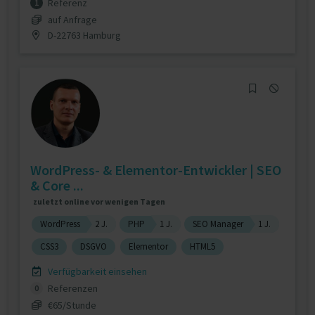
Referenz
1
auf Anfrage
D-22763 Hamburg
WordPress- & Elementor-Entwickler | SEO
& Core ...
zuletzt online vor wenigen Tagen
WordPress
2 J.
PHP
1 J.
SEO Manager
1 J.
CSS3
DSGVO
Elementor
HTML5
Verfügbarkeit einsehen
Referenzen
0
€65/Stunde