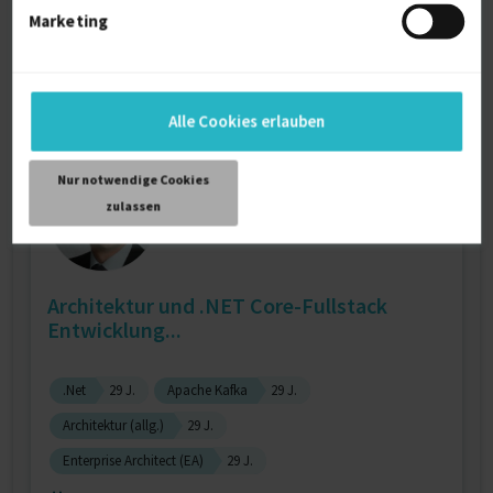
Verfügbarkeit einsehen
Marketing
Referenzen
4
auf Anfrage
Berlin Deutschland
Alle Cookies erlauben
Nur notwendige Cookies
zulassen
Architektur und .NET Core-Fullstack
Entwicklung...
.Net
29 J.
Apache Kafka
29 J.
Architektur (allg.)
29 J.
Enterprise Architect (EA)
29 J.