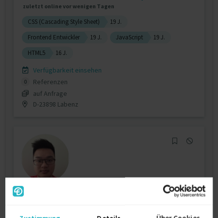
zuletzt online vor wenigen Tagen
CSS (Cascading Style Sheet)
19 J.
Frontend Entwickler
19 J.
JavaScript
19 J.
HTML5
16 J.
Verfügbarkeit einsehen
Referenzen
0
auf Anfrage
D-23898 Labenz
Web- / Appentwicklung
Zustimmung
Details
Über Cookies