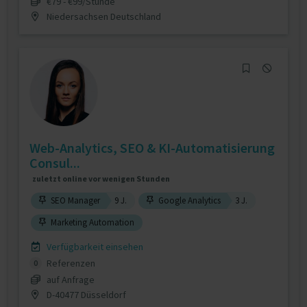
€79 - €99/Stunde
Niedersachsen Deutschland
Web-Analytics, SEO & KI-Automatisierung
Consul...
zuletzt online vor wenigen Stunden
SEO Manager
9 J.
Google Analytics
3 J.
Marketing Automation
Verfügbarkeit einsehen
Referenzen
0
auf Anfrage
D-40477 Düsseldorf