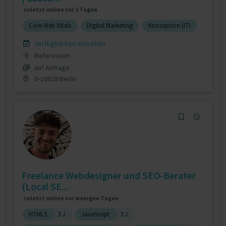
zuletzt online vor 2 Tagen
Core Web Vitals
Digital Marketing
Konzeption (IT)
Verfügbarkeit einsehen
Referenzen
0
auf Anfrage
D-10629 Berlin
Freelance Webdesigner und SEO-Berater
(Local SE...
zuletzt online vor wenigen Tagen
HTML5
3 J.
JavaScript
3 J.