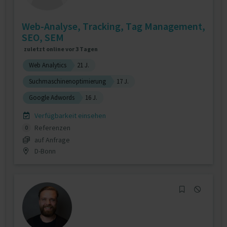
Web-Analyse, Tracking, Tag Management,
SEO, SEM
zuletzt online vor 3 Tagen
Web Analytics
21 J.
Suchmaschinenoptimierung
17 J.
Google Adwords
16 J.
Verfügbarkeit einsehen
Referenzen
0
auf Anfrage
D-Bonn