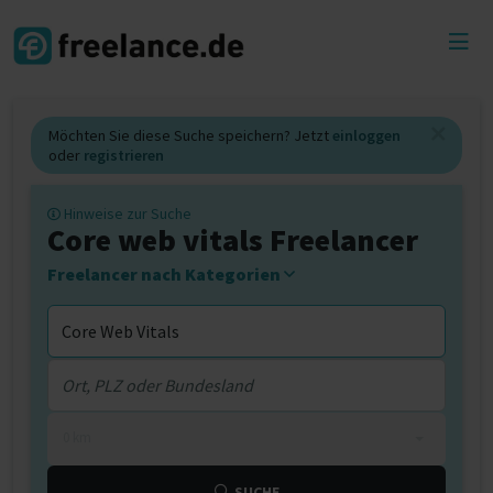
Toggl
menu
Möchten Sie diese Suche speichern? Jetzt
einloggen
oder
registrieren
Hinweise zur Suche
Core web vitals Freelancer
Freelancer nach Kategorien
0 km
SUCHE