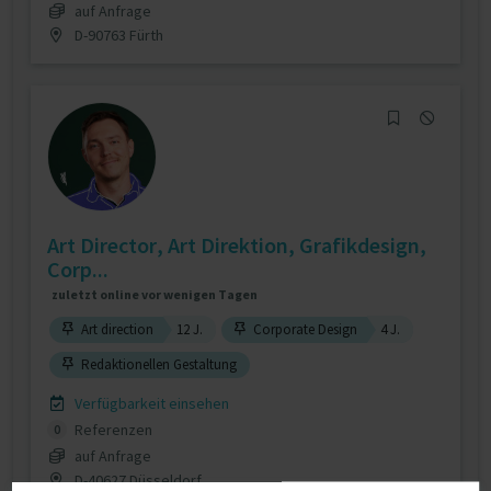
auf Anfrage
D-90763 Fürth
Art Director, Art Direktion, Grafikdesign,
Corp...
zuletzt online vor wenigen Tagen
Art direction
12 J.
Corporate Design
4 J.
Redaktionellen Gestaltung
Verfügbarkeit einsehen
Referenzen
0
auf Anfrage
D-40627 Düsseldorf