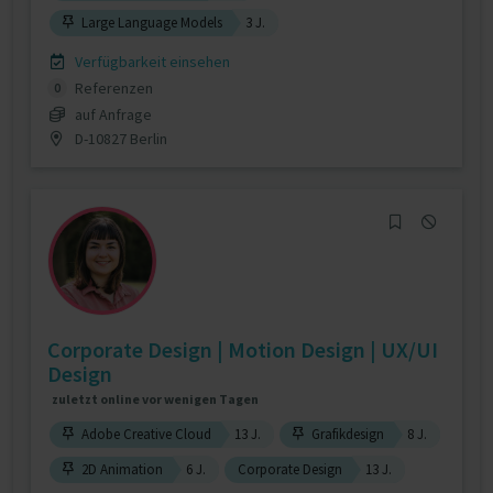
Large Language Models
3 J.
Verfügbarkeit einsehen
Referenzen
0
auf Anfrage
D-10827 Berlin
Corporate Design | Motion Design | UX/UI
Design
zuletzt online vor wenigen Tagen
Adobe Creative Cloud
13 J.
Grafikdesign
8 J.
2D Animation
6 J.
Corporate Design
13 J.