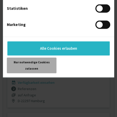
Statistiken
Marketing
Branddesign | Editorialdesign| Corporate
Alle Cookies erlauben
Commun...
Nur notwendige Cookies
Art direction
7 J.
Corporate Design
6 J.
zulassen
Redaktionellen Gestaltung
6 J.
Verfügbarkeit einsehen
Referenzen
2
auf Anfrage
D-22297 Hamburg