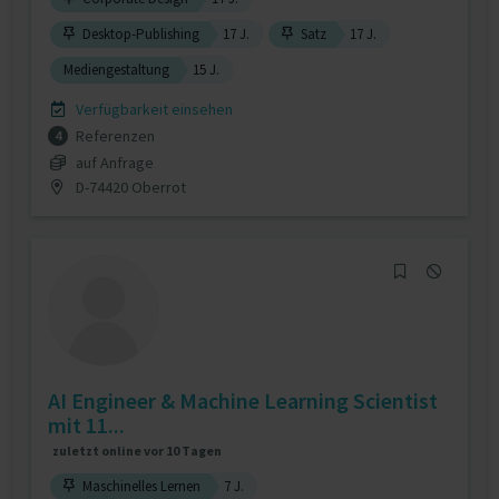
Desktop-Publishing
17 J.
Satz
17 J.
Mediengestaltung
15 J.
Verfügbarkeit einsehen
Referenzen
4
auf Anfrage
D-74420 Oberrot
AI Engineer & Machine Learning Scientist
mit 11...
zuletzt online vor 10 Tagen
Maschinelles Lernen
7 J.