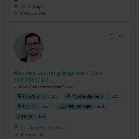
auf Anfrage
D-45239 Essen
Machine Learning Engineer / Data
Scientist / Da...
zuletzt online vor wenigen Tagen
Data Science
12 J.
Maschinelles Lernen
12 J.
Python
12 J.
Agile Methodologie
12 J.
Big Data
12 J.
Verfügbarkeit einsehen
Referenzen
0