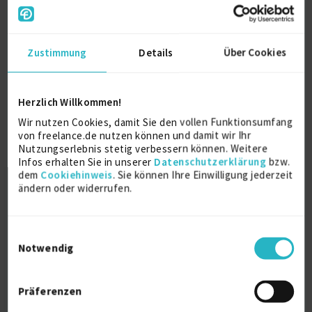
Zustimmung
Details
Über Cookies
Herzlich Willkommen!
Wir nutzen Cookies, damit Sie den vollen Funktionsumfang
NLP-Spezialist | Sprachwissenschaftler |
von freelance.de nutzen können und damit wir Ihr
Exper...
Nutzungserlebnis stetig verbessern können. Weitere
zuletzt online vor 3 Tagen
Infos erhalten Sie in unserer
Datenschutzerklärung
bzw.
dem
Cookiehinweis
. Sie können Ihre Einwilligung jederzeit
Datenanalyse
8 J.
ändern oder widerrufen.
Natural Language Processing
8 J.
Forschung & Entwicklung
6 J.
Einwilligungsauswahl
Notwendig
Verfügbarkeit einsehen
Referenzen
5
auf Anfrage
Präferenzen
Schweiz