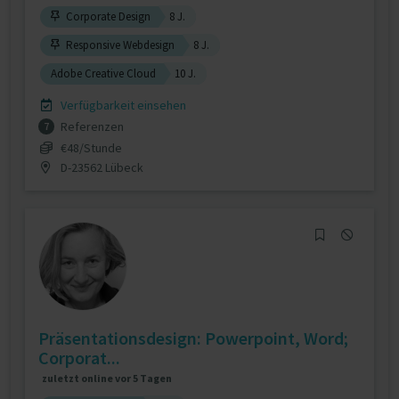
Corporate Design
8 J.
Responsive Webdesign
8 J.
Adobe Creative Cloud
10 J.
Verfügbarkeit einsehen
Referenzen
7
€48/Stunde
D-23562 Lübeck
Präsentationsdesign: Powerpoint, Word;
Corporat...
zuletzt online vor 5 Tagen