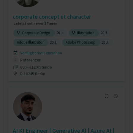
corporate concept et character
zuletzt online vor 1 Tagen
Corporate Design
20 J.
Illustration
20 J.
Adobe Illustrator
20 J.
Adobe Photoshop
20 J.
Verfügbarkeit einsehen
Referenzen
0
€60 - €120/Stunde
D-10245 Berlin
AI KI Engineer | Generative AI | Azure AI |