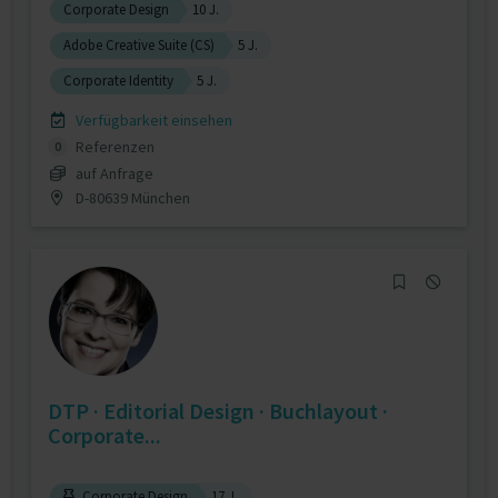
Corporate Design
10 J.
Adobe Creative Suite (CS)
5 J.
Corporate Identity
5 J.
Verfügbarkeit einsehen
Referenzen
0
auf Anfrage
D-80639 München
DTP · Editorial Design · Buchlayout ·
Corporate...
Corporate Design
17 J.