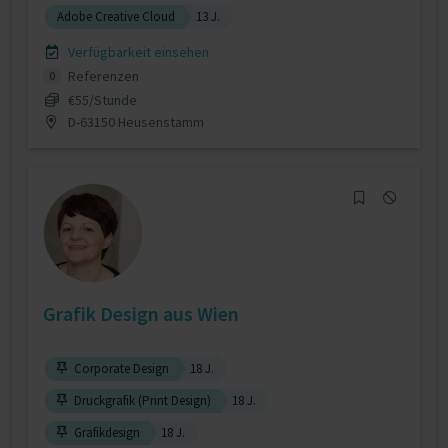
Adobe Creative Cloud
13 J.
Verfügbarkeit einsehen
Referenzen
0
€55/Stunde
D-63150 Heusenstamm
Grafik Design aus Wien
Corporate Design
18 J.
Druckgrafik (Print Design)
18 J.
Grafikdesign
18 J.