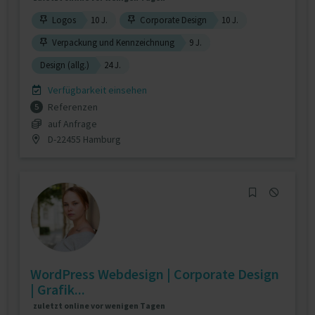
Logos
10 J.
Corporate Design
10 J.
Verpackung und Kennzeichnung
9 J.
Design (allg.)
24 J.
Verfügbarkeit einsehen
Referenzen
5
auf Anfrage
D-22455 Hamburg
WordPress Webdesign | Corporate Design
| Grafik...
zuletzt online vor wenigen Tagen