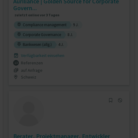
Auriliance | Golden Source for Corporate
Govern...
zuletzt online vor 3 Tagen
Compliance management
9 J.
Corporate Governance
8 J.
Bankwesen (allg.)
4 J.
Verfügbarkeit einsehen
Referenzen
13
auf Anfrage
Schweiz
Berater, Projektmanager, Entwickler