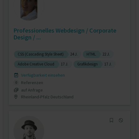
Professionelles Webdesign / Corporate
Design / ...
CSS (Cascading Style Sheet)
24 J.
HTML
22 J.
Adobe Creative Cloud
17 J.
Grafikdesign
17 J.
Verfügbarkeit einsehen
Referenzen
0
auf Anfrage
Rheinland-Pfalz Deutschland