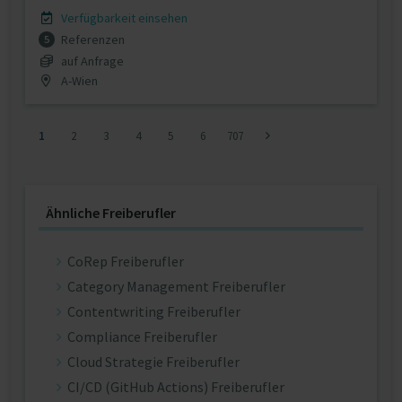
Verfügbarkeit einsehen
Referenzen
5
auf Anfrage
A-Wien
1
2
3
4
5
6
707
Ähnliche Freiberufler
CoRep Freiberufler
Category Management Freiberufler
Contentwriting Freiberufler
Compliance Freiberufler
Cloud Strategie Freiberufler
CI/CD (GitHub Actions) Freiberufler