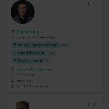
IT-Consulting
zuletzt online vor wenigen Tagen
Natural Language Processing
16 J.
Maschinelles Lernen
12 J.
Cloud Computing
1 J.
Verfügbarkeit einsehen
Referenzen
0
auf Anfrage
D-67724 Gundersweiler