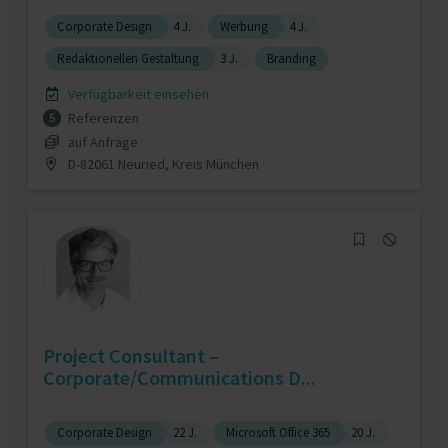
Corporate Design
4 J.
Werbung
4 J.
Redaktionellen Gestaltung
3 J.
Branding
Verfügbarkeit einsehen
Referenzen
5
auf Anfrage
D-82061 Neuried, Kreis München
Project Consultant –
Corporate/Communications D...
Corporate Design
22 J.
Microsoft Office 365
20 J.