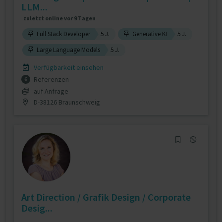
LLM...
zuletzt online vor 9 Tagen
Full Stack Developer
5 J.
Generative KI
5 J.
Large Language Models
5 J.
Verfügbarkeit einsehen
Referenzen
6
auf Anfrage
D-38126 Braunschweig
Art Direction / Grafik Design / Corporate
Desig...