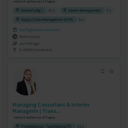
zuletzt online vor 1 Tagen
Einkauf (allg.)
17 J.
Interim Management
7 J.
Supply-Chain-Management (SCM)
5 J.
Verfügbarkeit einsehen
Referenzen
20
auf Anfrage
D-49080 Osnabrück
Managing Consultant & Interim
Managerin | Trans...
zuletzt online vor 4 Tagen
Projektleitung / Teamleitung (IT)
13 J.