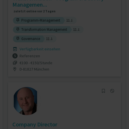
Managemen...
zuletzt online vor 2 Tagen
Programm-Management
11 J.
Transformation Management
11 J.
Governance
11 J.
Verfügbarkeit einsehen
Referenzen
5
€100 - €150/Stunde
D-81827 München
Company Director