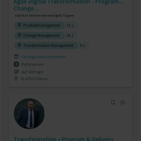
Agile Digital Transformation - Program-,
Change...
zuletzt online vor wenigen Tagen
Produktmanagement
11 J.
Change Management
10 J.
Transformation Management
9 J.
Verfügbarkeit einsehen
Referenzen
8
auf Anfrage
D-47533 Kleve
Transformation • Program & Delivery