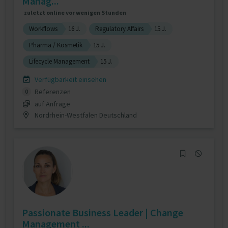
Manag...
zuletzt online vor wenigen Stunden
Workflows
16 J.
Regulatory Affairs
15 J.
Pharma / Kosmetik
15 J.
Lifecycle Management
15 J.
Verfügbarkeit einsehen
Referenzen
0
auf Anfrage
Nordrhein-Westfalen Deutschland
Passionate Business Leader | Change
Management ...