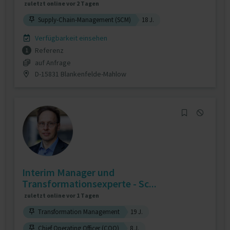
zuletzt online vor 2 Tagen
Supply-Chain-Management (SCM)
18 J.
Verfügbarkeit einsehen
Referenz
1
auf Anfrage
D-15831 Blankenfelde-Mahlow
Interim Manager und
Transformationsexperte - Sc...
zuletzt online vor 1 Tagen
Transformation Management
19 J.
Chief Operating Officer (COO)
8 J.