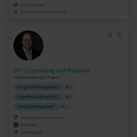
€115/Stunde
A-8344 Bad Gleichenberg
(IT-) Consulting und Projekte
zuletzt online vor 7 Tagen
Programm-Management
29 J.
Projektmanagement (IT)
28 J.
Demand Management
27 J.
Verfügbarkeit einsehen
Referenz
1
auf Anfrage