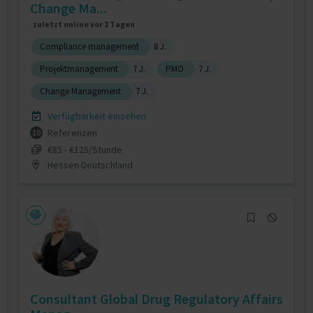
Change Ma...
zuletzt online vor 2 Tagen
Compliance management
8 J.
Projektmanagement
7 J.
PMO
7 J.
Change Management
7 J.
Verfügbarkeit einsehen
Referenzen
10
€85 - €125/Stunde
Hessen Deutschland
Consultant Global Drug Regulatory Affairs