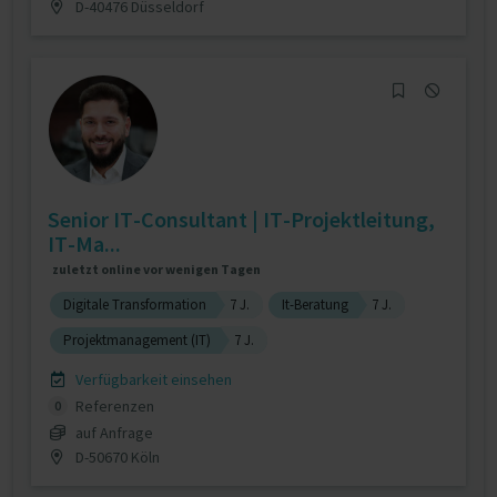
D-40476 Düsseldorf
Senior IT-Consultant | IT-Projektleitung,
IT-Ma...
zuletzt online vor wenigen Tagen
Digitale Transformation
7 J.
It-Beratung
7 J.
Projektmanagement (IT)
7 J.
Verfügbarkeit einsehen
Referenzen
0
auf Anfrage
D-50670 Köln