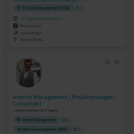
IT Service Management (ITSM)
9 J.
Verfügbarkeit einsehen
Referenzen
7
auf Anfrage
Deutschland
Interim Management / Projektmanager /
Consultant
zuletzt online vor 3 Tagen
Interim Management
10 J.
Workforce management (WFM)
19 J.