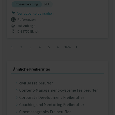
Prozessberatung
14 J.
Verfügbarkeit einsehen
Referenzen
11
auf Anfrage
D-99755 Ellrich
1
2
3
4
5
6
3474
Ähnliche Freiberufler
civil 3d Freiberufler
Content-Management-Systeme Freiberufler
Corporate Development Freiberufler
Coaching und Mentoring Freiberufler
Cinematography Freiberufler