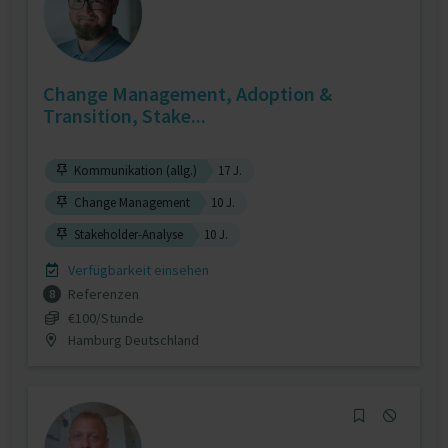
Change Management, Adoption &
Transition, Stake...
Kommunikation (allg.)
17 J.
Change Management
10 J.
Stakeholder-Analyse
10 J.
Verfügbarkeit einsehen
Referenzen
8
€100/Stunde
Hamburg Deutschland