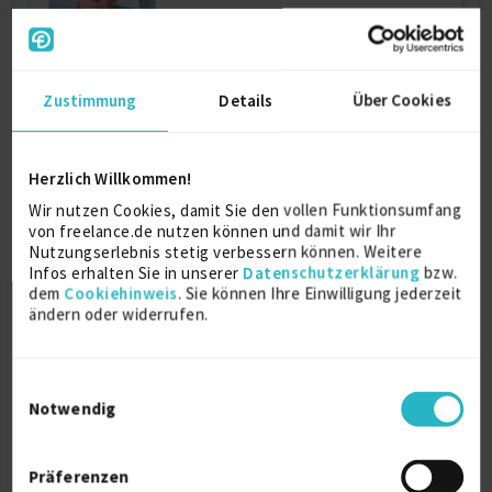
IT Testing /Testmangement/Software
Zustimmung
Details
Über Cookies
Lifecycle Ma...
Herzlich Willkommen!
Release-Management
11 J.
Test Management
10 J.
Wir nutzen Cookies, damit Sie den vollen Funktionsumfang
Incident-Management
9 J.
von freelance.de nutzen können und damit wir Ihr
Verfügbarkeit einsehen
Nutzungserlebnis stetig verbessern können. Weitere
Infos erhalten Sie in unserer
Datenschutzerklärung
bzw.
Referenzen
0
dem
Cookiehinweis
. Sie können Ihre Einwilligung jederzeit
auf Anfrage
ändern oder widerrufen.
Deutschland
Einwilligungsauswahl
Notwendig
Präferenzen