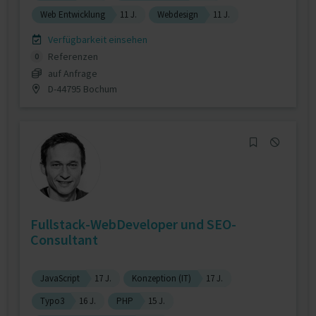
Web Entwicklung
11 J.
Webdesign
11 J.
Verfügbarkeit einsehen
Referenzen
0
auf Anfrage
D-44795 Bochum
Fullstack-WebDeveloper und SEO-
Consultant
JavaScript
17 J.
Konzeption (IT)
17 J.
Typo3
16 J.
PHP
15 J.