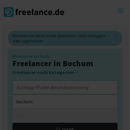
Toggl
menu
Möchten Sie diese Suche speichern? Jetzt
einloggen
oder
registrieren
Hinweise zur Suche
Freelancer in Bochum
Freelancer nach Kategorien
0 km
SUCHE