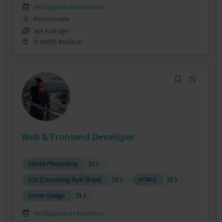
Verfügbarkeit einsehen
Referenzen
0
auf Anfrage
D-44805 Bochum
Web & Frontend Developer
Adobe Photoshop
19 J.
CSS (Cascading Style Sheet)
19 J.
HTML5
19 J.
Screen Design
19 J.
Verfügbarkeit einsehen