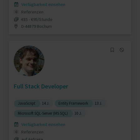
Verfügbarkeit einsehen
Referenzen
0
€85 - €95/Stunde
D-44879 Bochum
Full Stack Developer
JavaScript
14 J.
Entity Framework
13 J.
Microsoft SQL-Server (MS SQL)
10 J.
Verfügbarkeit einsehen
Referenzen
0
auf Anfrage