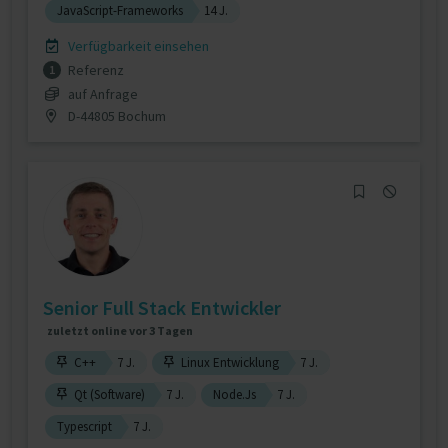
JavaScript-Frameworks
14 J.
Verfügbarkeit einsehen
Referenz
1
auf Anfrage
D-44805 Bochum
Senior Full Stack Entwickler
zuletzt online vor 3 Tagen
C++
7 J.
Linux Entwicklung
7 J.
Qt (Software)
7 J.
Node.Js
7 J.
Typescript
7 J.