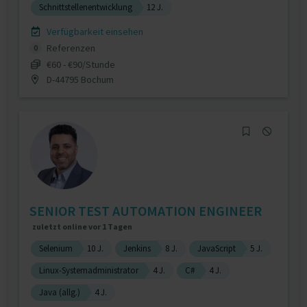
Schnittstellenentwicklung
12 J.
Verfügbarkeit einsehen
Referenzen
0
€60 - €90/Stunde
D-44795 Bochum
SENIOR TEST AUTOMATION ENGINEER
zuletzt online vor 1 Tagen
Selenium
10 J.
Jenkins
8 J.
JavaScript
5 J.
Linux-Systemadministrator
4 J.
C#
4 J.
Java (allg.)
4 J.