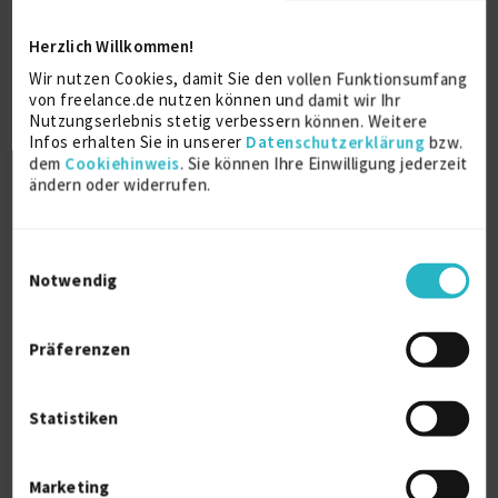
IT Experte
Herzlich Willkommen!
Wir nutzen Cookies, damit Sie den vollen Funktionsumfang
1st Level Support / UHD
4 J.
von freelance.de nutzen können und damit wir Ihr
Nutzungserlebnis stetig verbessern können. Weitere
2nd & 3rd Level Support
4 J.
Infos erhalten Sie in unserer
Datenschutzerklärung
bzw.
Verfügbarkeit einsehen
dem
Cookiehinweis
. Sie können Ihre Einwilligung jederzeit
ändern oder widerrufen.
Referenzen
2
auf Anfrage
D-44866 Bochum
Einwilligungsauswahl
Notwendig
Präferenzen
Statistiken
Freiberuflicher Sicherheitsingenieur /
HSE-Mana...
Marketing