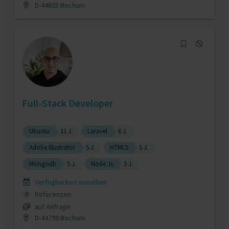
D-44805 Bochum
Full-Stack Developer
Ubuntu
11 J.
Laravel
6 J.
Adobe Illustrator
5 J.
HTML5
5 J.
Mongodb
5 J.
Node.Js
5 J.
Verfügbarkeit einsehen
Referenzen
0
auf Anfrage
D-44799 Bochum