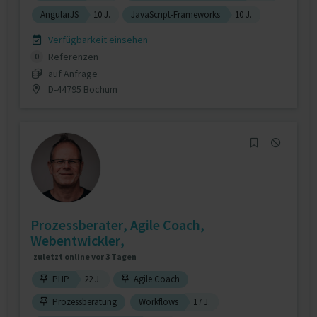
AngularJS
10 J.
JavaScript-Frameworks
10 J.
Verfügbarkeit einsehen
Referenzen
0
auf Anfrage
D-44795 Bochum
Prozessberater, Agile Coach,
Webentwickler,
zuletzt online vor 3 Tagen
PHP
22 J.
Agile Coach
Prozessberatung
Workflows
17 J.