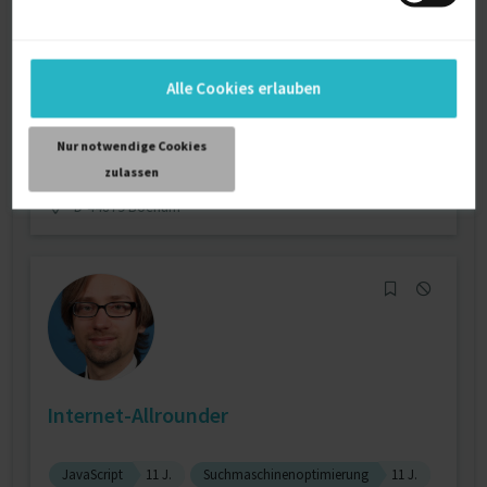
Arbeitsschutzmanagement / Arbeitssicherheitsmanagement
5
J.
Alle Cookies erlauben
Auditor
5 J.
Verfügbarkeit einsehen
Nur notwendige Cookies
Referenzen
0
zulassen
auf Anfrage
D-44879 Bochum
Internet-Allrounder
JavaScript
11 J.
Suchmaschinenoptimierung
11 J.