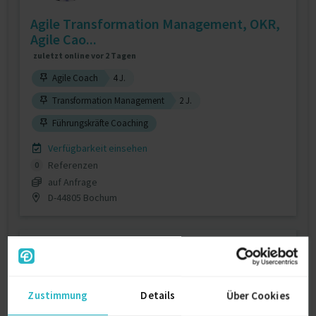
Agile Transformation Management, OKR,
Agile Cao...
zuletzt online vor 2 Tagen
Agile Coach
4 J.
Transformation Management
2 J.
Führungskräfte Coaching
Verfügbarkeit einsehen
Referenzen
0
auf Anfrage
D-44805 Bochum
Zustimmung
Details
Über Cookies