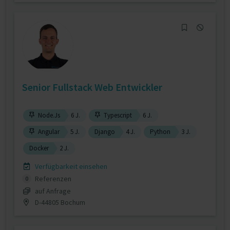
Senior Fullstack Web Entwickler
Node.Js
6 J.
Typescript
6 J.
Angular
5 J.
Django
4 J.
Python
3 J.
Docker
2 J.
Verfügbarkeit einsehen
Referenzen
0
auf Anfrage
D-44805 Bochum