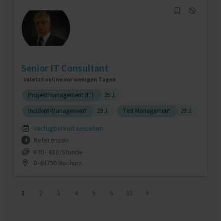
Senior IT Consultant
zuletzt online vor wenigen Tagen
Projektmanagement (IT)
35 J.
Incident-Management
29 J.
Test Management
29 J.
Verfügbarkeit einsehen
Referenzen
4
€70 - €80/Stunde
D-44799 Bochum
1
2
3
4
5
6
16