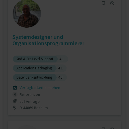
Systemdesigner und
Organisationsprogrammierer
2nd & 3rd Level Support
4 J.
Application Packaging
4 J.
Datenbankentwicklung
4 J.
Verfügbarkeit einsehen
Referenzen
0
auf Anfrage
D-44869 Bochum