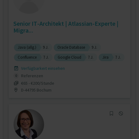
Senior IT-Architekt | Atlassian-Experte |
Migra...
Java (allg.)
9 J.
Oracle Database
9 J.
Confluence
7 J.
Google Cloud
7 J.
Jira
7 J.
Verfügbarkeit einsehen
Referenzen
0
€65 - €200/Stunde
D-44795 Bochum