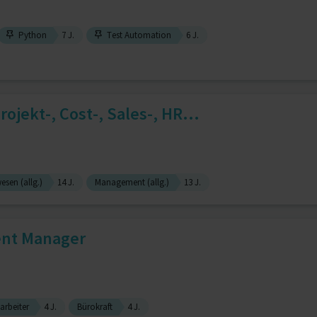
Python
7 J.
Test Automation
6 J.
rojekt-, Cost-, Sales-, HR...
sen (allg.)
14 J.
Management (allg.)
13 J.
ent Manager
arbeiter
4 J.
Bürokraft
4 J.