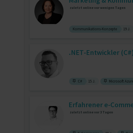
Marketing & Kommuni
zuletzt online vor wenigen Tagen
Kommunikations-Konzepte
19 J.
.NET-Entwickler (C#) 
C#
15 J.
Microsoft Azur
Erfahrener e-Comme
zuletzt online vor 3 Tagen