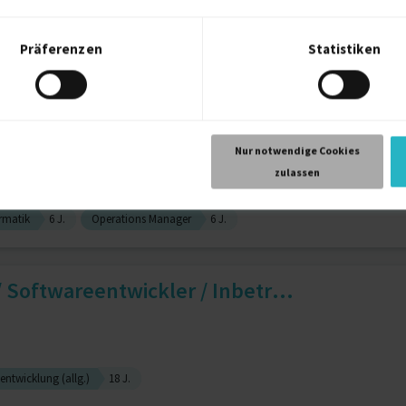
Präferenzen
Statistiken
Prozesscoaching
12 J.
Scrum
7 J.
eiter
Nur notwendige Cookies
zulassen
rmatik
6 J.
Operations Manager
6 J.
Softwareentwickler / Inbetr...
entwicklung (allg.)
18 J.