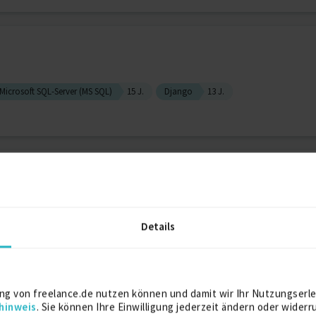
Microsoft SQL-Server (MS SQL)
15 J.
Django
13 J.
Developer
t (Programmiersprache)
8 J.
iOS Entwicklung
8 J.
Jira
7 J.
Details
r
ng von freelance.de nutzen können und damit wir Ihr Nutzungserle
hinweis
. Sie können Ihre Einwilligung jederzeit ändern oder widerr