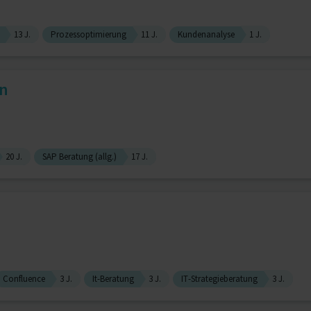
13 J.
Prozessoptimierung
11 J.
Kundenanalyse
1 J.
en
20 J.
SAP Beratung (allg.)
17 J.
Confluence
3 J.
It-Beratung
3 J.
IT-Strategieberatung
3 J.