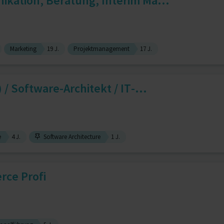
kation, Beratung, Interim Ma...
Marketing
19 J.
Projektmanagement
17 J.
/ Software-Architekt / IT-...
e
4 J.
Software Architecture
1 J.
rce Profi