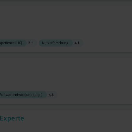
xperience (UX)
5 J.
Nutzerforschung
4 J.
Softwareentwicklung (allg.)
4 J.
-Experte