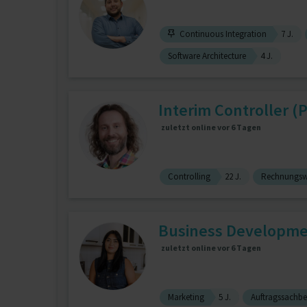
Continuous Integration
7 J.
Software Architecture
4 J.
Interim Controller (P
zuletzt online vor 6 Tagen
Controlling
22 J.
Rechnungswe
Business Developm
zuletzt online vor 6 Tagen
Marketing
5 J.
Auftragssachbe