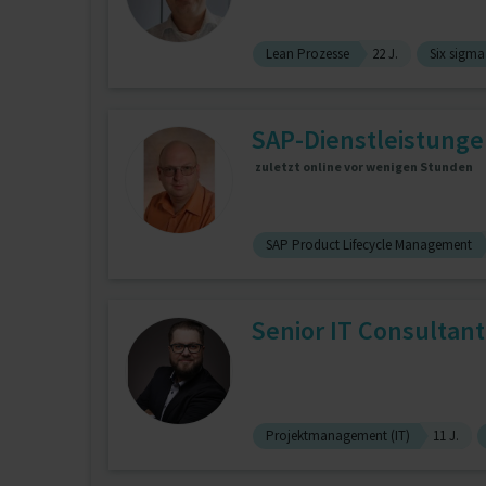
Lean Prozesse
22 J.
Six sigma
SAP-Dienstleistung
zuletzt online vor wenigen Stunden
SAP Product Lifecycle Management
Senior IT Consultant
Projektmanagement (IT)
11 J.