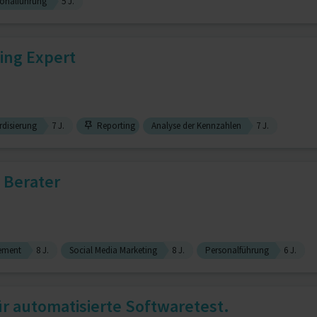
onalführung
5 J.
ing Expert
disierung
7 J.
Reporting
Analyse der Kennzahlen
7 J.
 Berater
ement
8 J.
Social Media Marketing
8 J.
Personalführung
6 J.
r automatisierte Softwaretest.