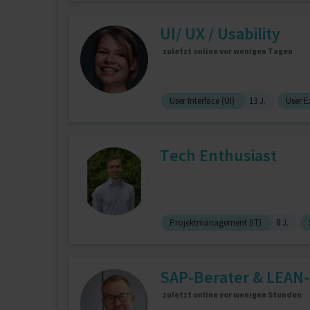
UI/ UX / Usability
zuletzt online vor wenigen Tagen
User Interface (UI)
13 J.
User E
Tech Enthusiast
Projektmanagement (IT)
8 J.
SAP-Berater & LEAN
zuletzt online vor wenigen Stunden