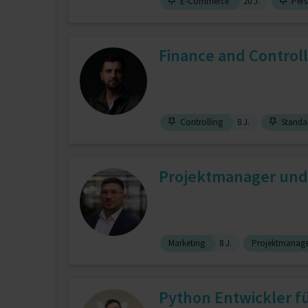
E-Commerce
20 J.
Pers
Finance and Controll
Controlling
8 J.
Standar
Projektmanager und
Marketing
8 J.
Projektmanag
Python Entwickler fü