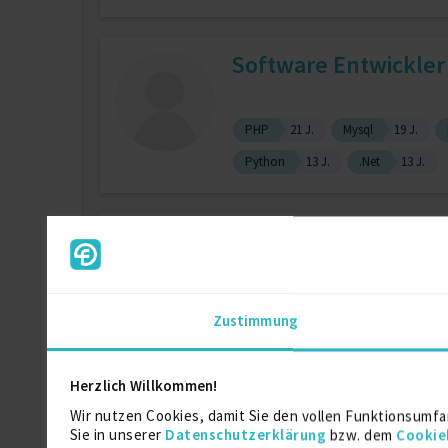
Software Entwickler
PHP
21 J.
Mysql
19 J.
Python
13 J.
.Net
13 J.
Senior iOS / MacOS 
zuletzt online vor wenigen Tagen
iOS
10 J.
Git
9 J.
Swif
Zustimmung
Scrum
7 J.
Herzlich Willkommen!
Agile Coach & Traine
Wir nutzen Cookies, damit Sie den vollen Funktionsumfa
Sie in unserer
Datenschutzerklärung
bzw. dem
Cookie
zuletzt online vor wenigen Tagen