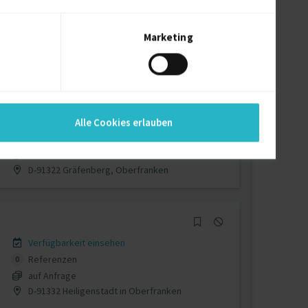
Verfügbarkeit einsehen
Referenz
1
€85 - €130/Stunde
Marketing
D-95496 Glashütten, Oberfranken
Verfügbarkeit einsehen
Alle Cookies erlauben
Referenzen
0
€125/Stunde
D-91322 Gräfenberg, Oberfranken
Verfügbarkeit einsehen
Referenzen
0
auf Anfrage
D-91332 Heiligenstadt in Oberfranken