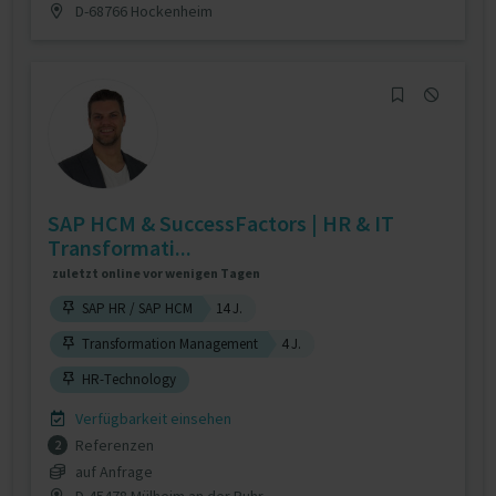
D-68766 Hockenheim
SAP HCM & SuccessFactors | HR & IT
Transformati...
zuletzt online vor wenigen Tagen
SAP HR / SAP HCM
14 J.
Transformation Management
4 J.
HR-Technology
Verfügbarkeit einsehen
Referenzen
2
auf Anfrage
D-45478 Mülheim an der Ruhr