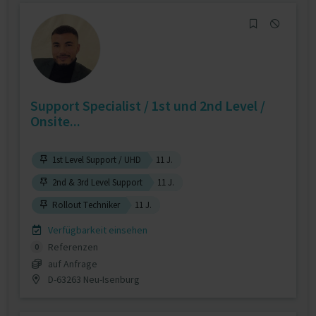
Support Specialist / 1st und 2nd Level /
Onsite...
1st Level Support / UHD
11 J.
2nd & 3rd Level Support
11 J.
Rollout Techniker
11 J.
Verfügbarkeit einsehen
Referenzen
0
auf Anfrage
D-63263 Neu-Isenburg