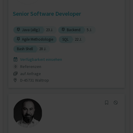
Senior Software Developer
Java (allg.)
23 J.
Backend
5 J.
Agile Methodologie
SQL
22 J.
Bash Shell
20 J.
Verfügbarkeit einsehen
Referenzen
0
auf Anfrage
D-45731 Waltrop