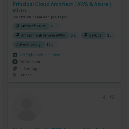
Principal Cloud Architect | AWS & Azure |
Micro...
zuletzt online vor wenigen Tagen
Microsoft Azure
6 J.
Amazon Web Services (AWS)
5 J.
DevOps
2 J.
Active Directory
10 J.
Verfügbarkeit einsehen
Referenzen
5
auf Anfrage
D-Bonn