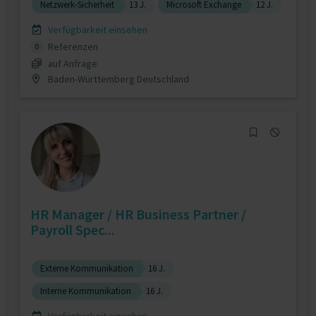
Netzwerk-Sicherheit
13 J.
Microsoft Exchange
12 J.
Verfügbarkeit einsehen
Referenzen
0
auf Anfrage
Baden-Württemberg Deutschland
HR Manager / HR Business Partner /
Payroll Spec...
Externe Kommunikation
16 J.
Interne Kommunikation
16 J.