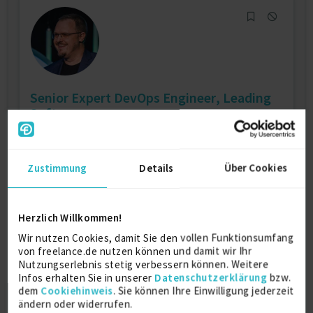
Senior Expert DevOps Engineer, Leading
Software...
Solution Architekt
8 J.
DevOps-Ingenieur
7 J.
Zustimmung
Details
Über Cookies
Kubernetes
6 J.
Verfügbarkeit einsehen
Referenzen
4
Herzlich Willkommen!
auf Anfrage
Wir nutzen Cookies, damit Sie den vollen Funktionsumfang
D-41540 Dormagen
von freelance.de nutzen können und damit wir Ihr
Nutzungserlebnis stetig verbessern können. Weitere
Infos erhalten Sie in unserer
Datenschutzerklärung
bzw.
dem
Cookiehinweis
. Sie können Ihre Einwilligung jederzeit
ändern oder widerrufen.