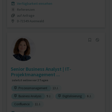
Verfügbarkeit einsehen
Referenzen
0
auf Anfrage
D-71549 Auenwald
Senior Business Analyst | IT-
Projektmanagement ...
zuletzt online vor 2 Tagen
Prozessmanagement
13 J.
Business Analysis
9 J.
Digitalisierung
6 J.
Confluence
11 J.