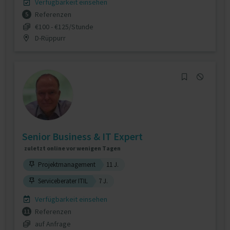
Verfügbarkeit einsehen
Referenzen
5
€100 - €125/Stunde
D-Rüppurr
Senior Business & IT Expert
zuletzt online vor wenigen Tagen
Projektmanagement
11 J.
Serviceberater ITIL
7 J.
Verfügbarkeit einsehen
Referenzen
11
auf Anfrage