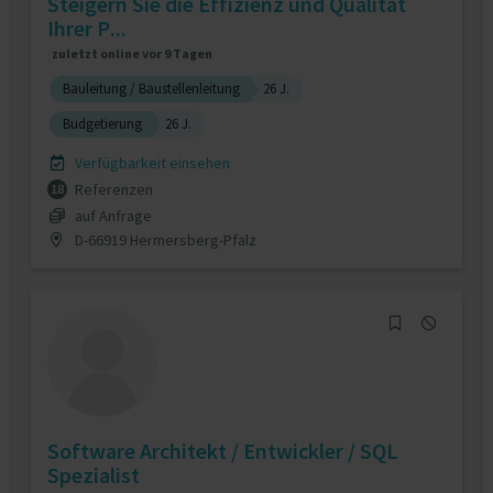
Steigern Sie die Effizienz und Qualität
Ihrer P...
zuletzt online vor 9 Tagen
Bauleitung / Baustellenleitung
26 J.
Budgetierung
26 J.
Verfügbarkeit einsehen
Referenzen
18
auf Anfrage
D-66919 Hermersberg-Pfalz
Software Architekt / Entwickler / SQL
Spezialist