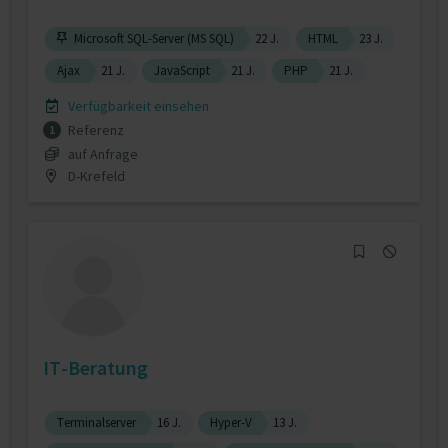
Microsoft SQL-Server (MS SQL)
22 J.
HTML
23 J.
Ajax
21 J.
JavaScript
21 J.
PHP
21 J.
Verfügbarkeit einsehen
Referenz
1
auf Anfrage
D-Krefeld
IT-Beratung
Terminalserver
16 J.
Hyper-V
13 J.