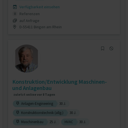
Verfügbarkeit einsehen
Referenzen
0
auf Anfrage
D-55411 Bingen am Rhein
Konstruktion/Entwicklung Maschinen-
und Anlagenbau
zuletzt online vor 8 Tagen
Anlagen-Engineering
30 J.
Konstruktionstechnik (allg.)
30 J.
Maschinenbau
25 J.
HVAC
30 J.