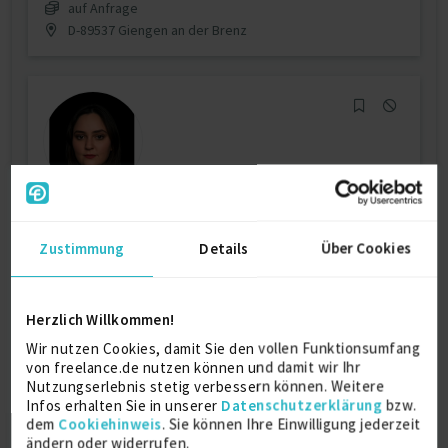
auf Anfrage
D-89537 Giengen an der Brenz
Spezialistin Arbeitsmarkt und
Personalentwicklung
Zustimmung
Details
Über Cookies
Community Liaison
2 J.
Kundenberater
1 J.
Herzlich Willkommen!
CRM-Berater
1 J.
Therapeut
1 J.
Wir nutzen Cookies, damit Sie den vollen Funktionsumfang
Verfügbarkeit einsehen
von freelance.de nutzen können und damit wir Ihr
Nutzungserlebnis stetig verbessern können. Weitere
Referenzen
0
Infos erhalten Sie in unserer
Datenschutzerklärung
bzw.
€40/Stunde
dem
Cookiehinweis
. Sie können Ihre Einwilligung jederzeit
D-55252 Mainz-Kastel
ändern oder widerrufen.