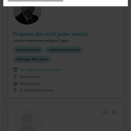
Projekte die nicht jeder macht.
zuletzt online vor wenigen Tagen
Kundenberater
Leiter Kundendienst
Manager After-Sales
Verfügbarkeit einsehen
Referenzen
0
€89/Stunde
D-34519 Diemelsee