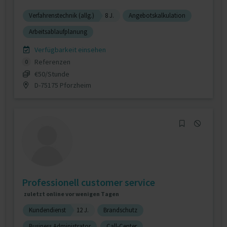
Verfahrenstechnik (allg.)
8 J.
Angebotskalkulation
Arbeitsablaufplanung
Verfügbarkeit einsehen
Referenzen
0
€50/Stunde
D-75175 Pforzheim
Professionell customer service
zuletzt online vor wenigen Tagen
Kundendienst
12 J.
Brandschutz
Business Administrator
Call-Center