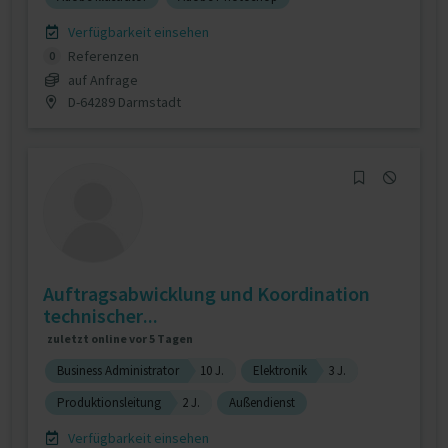
Verfügbarkeit einsehen
Referenzen
0
auf Anfrage
D-64289 Darmstadt
Auftragsabwicklung und Koordination
technischer...
zuletzt online vor 5 Tagen
Business Administrator
10 J.
Elektronik
3 J.
Produktionsleitung
2 J.
Außendienst
Verfügbarkeit einsehen