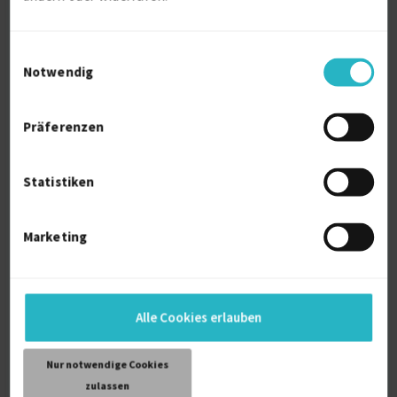
Einwilligungsauswahl
Notwendig
Präferenzen
Servicekraft
Statistiken
Kundendienst
1 J.
Veranstaltungsmanagement
1 J.
Marketing
Soziale Medien
1 J.
Verfügbarkeit einsehen
Referenzen
0
auf Anfrage
Alle Cookies erlauben
D-10827 Berlin
Nur notwendige Cookies
zulassen