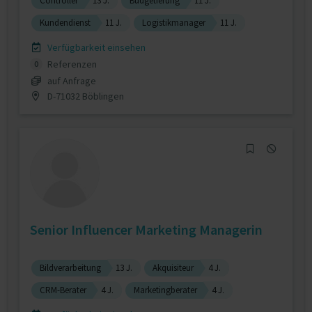
Controller
13 J.
Budgetierung
11 J.
Kundendienst
11 J.
Logistikmanager
11 J.
Verfügbarkeit einsehen
Referenzen
0
auf Anfrage
D-71032 Böblingen
Senior Influencer Marketing Managerin
Bildverarbeitung
13 J.
Akquisiteur
4 J.
CRM-Berater
4 J.
Marketingberater
4 J.