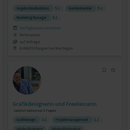
Angebotskalkulation
5 J.
Kundenberater
5 J.
Marketing Manager
5 J.
Verfügbarkeit einsehen
Referenzen
0
auf Anfrage
D-86678 Ehingen bei Wertingen
Grafikdesignerin und Freelancerin
zuletzt online vor 2 Tagen
Grafikdesign
3 J.
Projektmanagement
1 J.
Adobe Illustrator
Adobe Photoshop