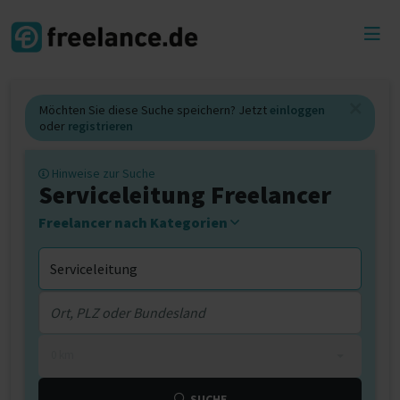
Toggl
menu
Möchten Sie diese Suche speichern? Jetzt
einloggen
oder
registrieren
Hinweise zur Suche
Serviceleitung Freelancer
Freelancer nach Kategorien
0 km
SUCHE