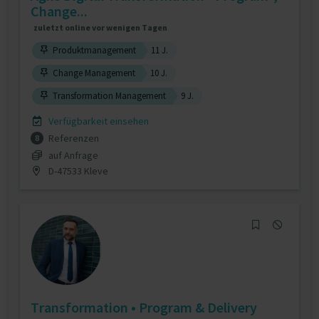
Change...
zuletzt online vor wenigen Tagen
Produktmanagement
11 J.
Change Management
10 J.
Transformation Management
9 J.
Verfügbarkeit einsehen
Referenzen
8
auf Anfrage
D-47533 Kleve
Transformation • Program & Delivery