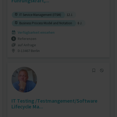
Führungskraft,...
IT Service Management (ITSM)
12 J.
Business Process Model and Notation
6 J.
Verfügbarkeit einsehen
Referenzen
6
auf Anfrage
D-13467 Berlin
IT Testing /Testmangement/Software
Lifecycle Ma...