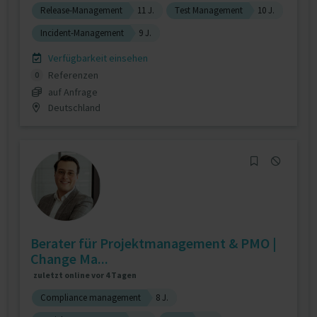
Release-Management
11 J.
Test Management
10 J.
Incident-Management
9 J.
Verfügbarkeit einsehen
Referenzen
0
auf Anfrage
Deutschland
Berater für Projektmanagement & PMO |
Change Ma...
zuletzt online vor 4 Tagen
Compliance management
8 J.