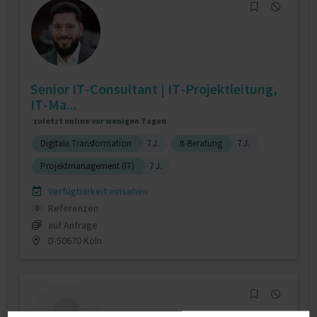
Senior IT-Consultant | IT-Projektleitung,
IT-Ma...
zuletzt online vor wenigen Tagen
Digitale Transformation
7 J.
It-Beratung
7 J.
Projektmanagement (IT)
7 J.
Verfügbarkeit einsehen
Referenzen
0
auf Anfrage
D-50670 Köln