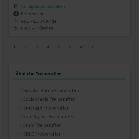
Verfügbarkeit einsehen
Referenzen
6
€125 - €150/Stunde
D-81927 München
1
2
3
4
5
6
3485
Ähnliche Freiberufler
Simatic Batch Freiberufler
SocialMedia Freiberufler
Smaragd Freiberufler
Safe Agilist Freiberufler
Srum Freiberufler
SDLC Freiberufler