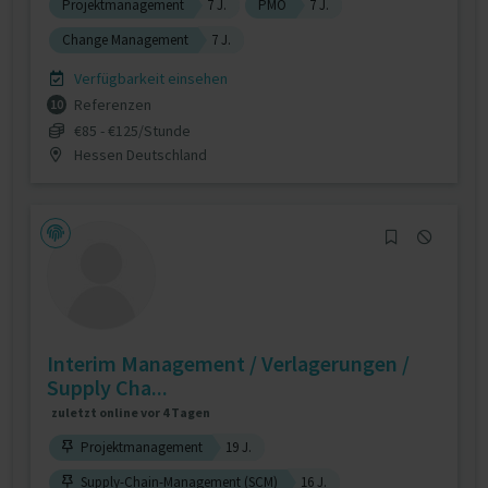
Projektmanagement
7 J.
PMO
7 J.
Change Management
7 J.
Verfügbarkeit einsehen
Referenzen
10
€85 - €125/Stunde
Hessen Deutschland
Interim Management / Verlagerungen /
Supply Cha...
zuletzt online vor 4 Tagen
Projektmanagement
19 J.
Supply-Chain-Management (SCM)
16 J.