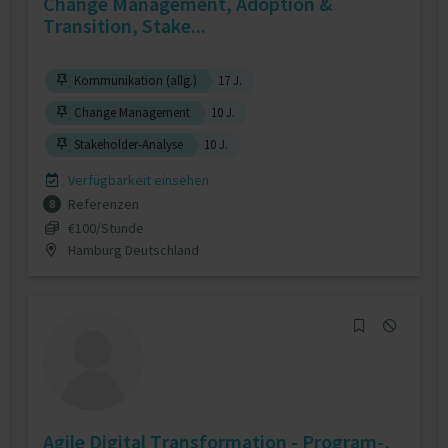
Change Management, Adoption &
Transition, Stake...
Kommunikation (allg.)
17 J.
Change Management
10 J.
Stakeholder-Analyse
10 J.
Verfügbarkeit einsehen
Referenzen
8
€100/Stunde
Hamburg Deutschland
Agile Digital Transformation - Program-,