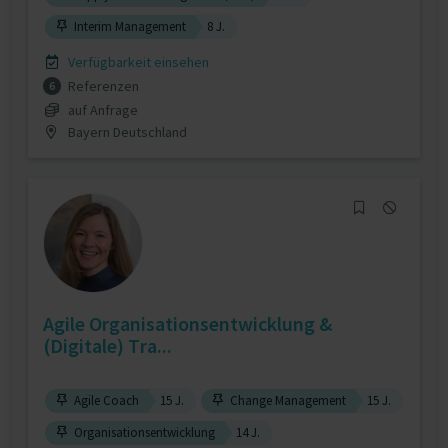
Interim Management
8 J.
Verfügbarkeit einsehen
Referenzen
6
auf Anfrage
Bayern Deutschland
Agile Organisationsentwicklung &
(Digitale) Tra...
Agile Coach
15 J.
Change Management
15 J.
Organisationsentwicklung
14 J.