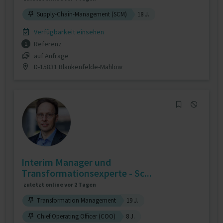
Supply-Chain-Management (SCM)
18 J.
Verfügbarkeit einsehen
Referenz
1
auf Anfrage
D-15831 Blankenfelde-Mahlow
Interim Manager und
Transformationsexperte - Sc...
zuletzt online vor 2 Tagen
Transformation Management
19 J.
Chief Operating Officer (COO)
8 J.