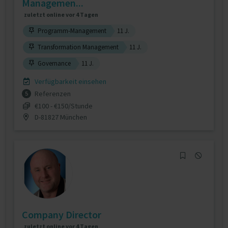
Managemen...
zuletzt online vor 4 Tagen
Programm-Management
11 J.
Transformation Management
11 J.
Governance
11 J.
Verfügbarkeit einsehen
Referenzen
5
€100 - €150/Stunde
D-81827 München
Company Director
zuletzt online vor 4 Tagen