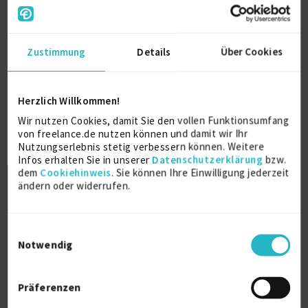
Zustimmung
Details
Über Cookies
Interim Manager für Einkauf & Supply
Chain Mana...
zuletzt online vor 3 Tagen
Herzlich Willkommen!
Einkauf (allg.)
17 J.
Interim Management
7 J.
Wir nutzen Cookies, damit Sie den vollen Funktionsumfang
Supply-Chain-Management (SCM)
5 J.
von freelance.de nutzen können und damit wir Ihr
Nutzungserlebnis stetig verbessern können. Weitere
Verfügbarkeit einsehen
Infos erhalten Sie in unserer
Datenschutzerklärung
bzw.
dem
Cookiehinweis
. Sie können Ihre Einwilligung jederzeit
Referenzen
20
ändern oder widerrufen.
auf Anfrage
D-49080 Osnabrück
Einwilligungsauswahl
Notwendig
Präferenzen