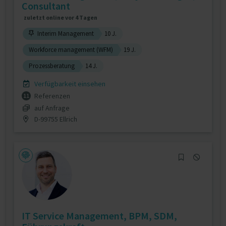
Consultant
zuletzt online vor 4 Tagen
Interim Management
10 J.
Workforce management (WFM)
19 J.
Prozessberatung
14 J.
Verfügbarkeit einsehen
Referenzen
11
auf Anfrage
D-99755 Ellrich
IT Service Management, BPM, SDM,