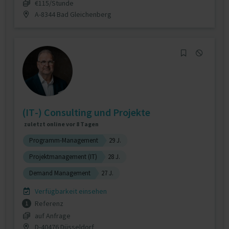
€115/Stunde
A-8344 Bad Gleichenberg
(IT-) Consulting und Projekte
zuletzt online vor 8 Tagen
Programm-Management
29 J.
Projektmanagement (IT)
28 J.
Demand Management
27 J.
Verfügbarkeit einsehen
Referenz
1
auf Anfrage
D-40476 Düsseldorf