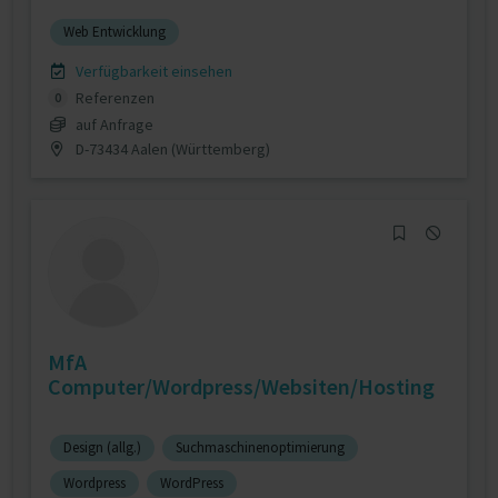
Web Entwicklung
Verfügbarkeit einsehen
Referenzen
0
auf Anfrage
D-73434 Aalen (Württemberg)
MfA
Computer/Wordpress/Websiten/Hosting
Design (allg.)
Suchmaschinenoptimierung
Wordpress
WordPress