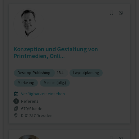
Konzeption und Gestaltung von
Printmedien, Onli...
Desktop-Publishing
18 J.
Layoutplanung
Marketing
Medien (allg.)
Verfügbarkeit einsehen
Referenz
1
€70/Stunde
D-01257 Dresden