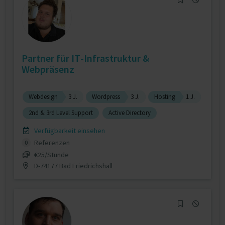
Partner für IT-Infrastruktur &
Webpräsenz
Webdesign
3 J.
Wordpress
3 J.
Hosting
1 J.
2nd & 3rd Level Support
Active Directory
Verfügbarkeit einsehen
Referenzen
0
€25/Stunde
D-74177 Bad Friedrichshall