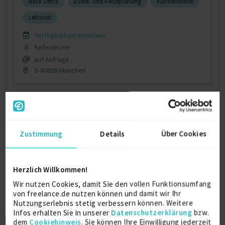
Back Office
Event- und Reiseplanung
Kundendienst
Lektorat
Verfügbarkeit einsehen
Referenzen
0
auf Anfrage
D-80809 München
Zustimmung
Details
Über Cookies
Allrounder im Marketing!
Herzlich Willkommen!
Wir nutzen Cookies, damit Sie den vollen Funktionsumfang
von freelance.de nutzen können und damit wir Ihr
Content Marketing
19 J.
Nutzungserlebnis stetig verbessern können. Weitere
Strategisches Marketing
16 J.
Direkt Marketing
13 J.
Infos erhalten Sie in unserer
Datenschutzerklärung
bzw.
dem
Cookiehinweis
. Sie können Ihre Einwilligung jederzeit