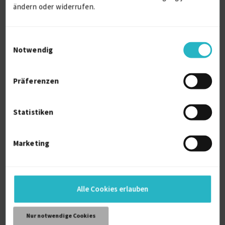
Verfügbarkeit einsehen
ändern oder widerrufen.
Referenzen
0
auf Anfrage
D-40764 Langenfeld (Rheinland)
Einwilligungsauswahl
Notwendig
Präferenzen
Statistiken
Virtual Assistant Projektassistenz
Marketing
Android
Berater SharePoint
iOS-Entwickler
Jira
Kundendienst
Alle Cookies erlauben
Verfügbarkeit einsehen
Referenzen
0
Nur notwendige Cookies
auf Anfrage