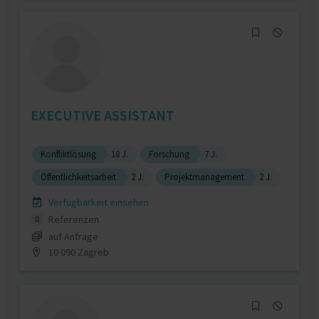
EXECUTIVE ASSISTANT
Konfliktlösung
18 J.
Forschung
7 J.
Öffentlichkeitsarbeit
2 J.
Projektmanagement
2 J.
Verfügbarkeit einsehen
Referenzen
0
auf Anfrage
10 090 Zagreb