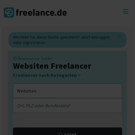
Toggl
menu
Möchten Sie diese Suche speichern? Jetzt
einloggen
oder
registrieren
Hinweise zur Suche
Websiten Freelancer
Freelancer nach Kategorien
0 km
SUCHE