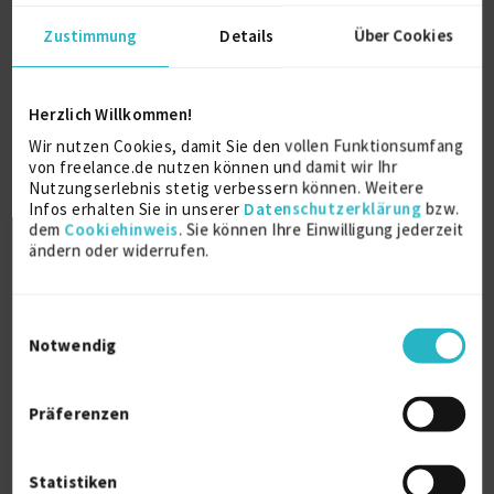
Zustimmung
Details
Über Cookies
Interim Product Lead | Digital
Transformation &...
Herzlich Willkommen!
zuletzt online vor wenigen Tagen
Wir nutzen Cookies, damit Sie den vollen Funktionsumfang
Produktmanagement
16 J.
von freelance.de nutzen können und damit wir Ihr
Nutzungserlebnis stetig verbessern können. Weitere
E-Commerce
14 J.
Infos erhalten Sie in unserer
Datenschutzerklärung
bzw.
Digitale Transformation
7 J.
dem
Cookiehinweis
. Sie können Ihre Einwilligung jederzeit
ändern oder widerrufen.
Verfügbarkeit einsehen
Referenzen
8
auf Anfrage
Einwilligungsauswahl
D-41516 Grevenbroich
Notwendig
Präferenzen
Statistiken