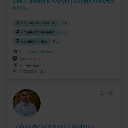
Web Tracking & Analyst | Google Analytics
4 (GA...
Conversion Specialist
10 J.
Google Tag Manager
10 J.
Google Analytics
9 J.
Verfügbarkeit einsehen
Referenz
1
auf Anfrage
D-70180 Stuttgart
Technische SEO & GEO | Analytics |