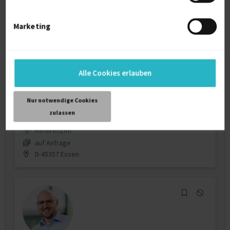
Strategische Kommunikation | Content,
Marketing
UX & Conv...
zuletzt online vor 1 Tagen
User Experience (UX)
16 J.
Alle Cookies erlauben
Markenbildung
15 J.
Strategische Kommunikation
15 J.
Nur notwendige Cookies
zulassen
Verfügbarkeit einsehen
Referenzen
0
auf Anfrage
D-45357 Essen