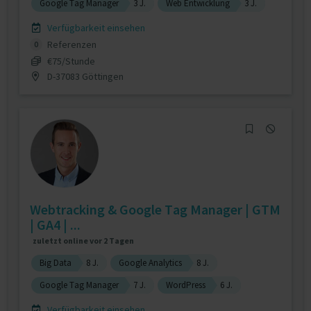
Google Tag Manager
3 J.
Web Entwicklung
3 J.
Verfügbarkeit einsehen
Referenzen
0
€75/Stunde
D-37083 Göttingen
Webtracking & Google Tag Manager | GTM
| GA4 | ...
zuletzt online vor 2 Tagen
Big Data
8 J.
Google Analytics
8 J.
Google Tag Manager
7 J.
WordPress
6 J.
Verfügbarkeit einsehen