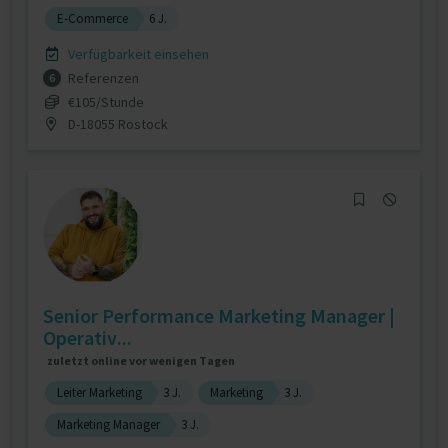
E-Commerce
6 J.
Verfügbarkeit einsehen
Referenzen
6
€105/Stunde
D-18055 Rostock
Senior Performance Marketing Manager |
Operativ...
zuletzt online vor wenigen Tagen
Leiter Marketing
3 J.
Marketing
3 J.
Marketing Manager
3 J.