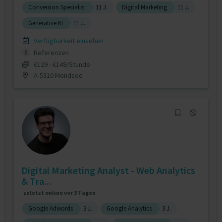
Conversion Specialist
11 J.
Digital Marketing
11 J.
Generative KI
11 J.
Verfügbarkeit einsehen
Referenzen
0
€129 - €149/Stunde
A-5310 Mondsee
Digital Marketing Analyst - Web Analytics
& Tra...
zuletzt online vor 3 Tagen
Google Adwords
3 J.
Google Analytics
3 J.