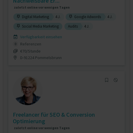
Nachweisbare Er...
zuletzt online vor wenigen Tagen
Digital Marketing
4 J.
Google Adwords
4 J.
Social Media Marketing
Audits
4 J.
Verfügbarkeit einsehen
Referenzen
0
€70/Stunde
D-91224 Pommelsbrunn
Freelancer für SEO & Conversion
Optimierung
zuletzt online vor wenigen Tagen