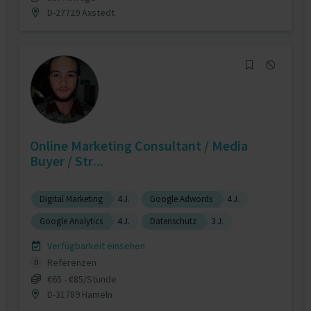
D-27729 Axstedt
Online Marketing Consultant / Media
Buyer / Str...
Digital Marketing
4 J.
Google Adwords
4 J.
Google Analytics
4 J.
Datenschutz
3 J.
Verfügbarkeit einsehen
Referenzen
0
€65 - €85/Stunde
D-31789 Hameln