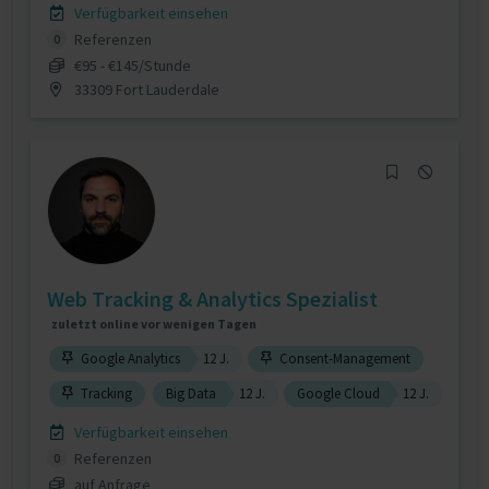
Verfügbarkeit einsehen
Referenzen
0
€95 - €145/Stunde
33309 Fort Lauderdale
Web Tracking & Analytics Spezialist
zuletzt online vor wenigen Tagen
Google Analytics
12 J.
Consent-Management
Tracking
Big Data
12 J.
Google Cloud
12 J.
Verfügbarkeit einsehen
Referenzen
0
auf Anfrage