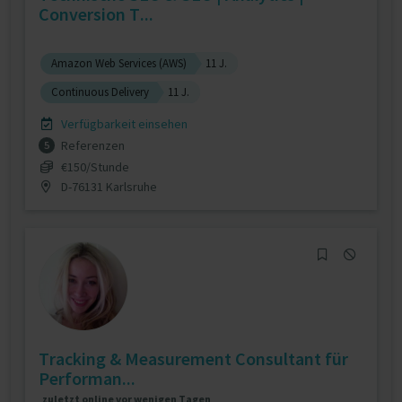
Conversion T...
Amazon Web Services (AWS)
11 J.
Continuous Delivery
11 J.
Verfügbarkeit einsehen
Referenzen
5
€150/Stunde
D-76131 Karlsruhe
Tracking & Measurement Consultant für
Performan...
zuletzt online vor wenigen Tagen