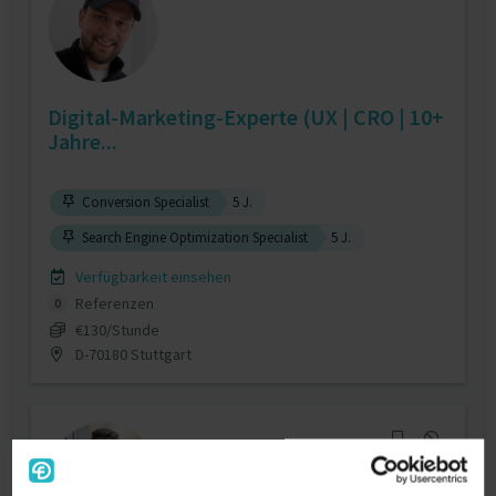
Digital-Marketing-Experte (UX | CRO | 10+
Jahre...
Conversion Specialist
5 J.
Search Engine Optimization Specialist
5 J.
Verfügbarkeit einsehen
Referenzen
0
€130/Stunde
D-70180 Stuttgart